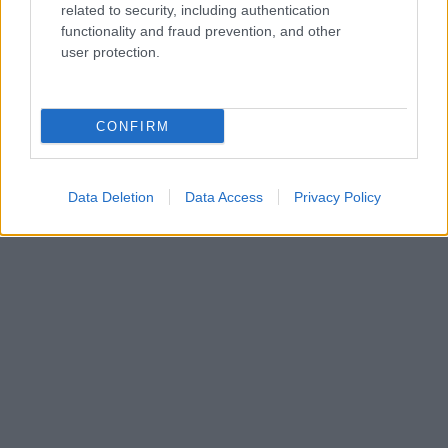
έπακρο. Το Γεωπάρκο φιλοξενεί περισσότερους
related to security, including authentication
functionality and fraud prevention, and other
από 100 γεωτόπους, όπως σπήλαια, φαράγγια,
user protection.
σπάνια πετρώματα και απολιθώματα.
CONFIRM
Data Deletion
Data Access
Privacy Policy