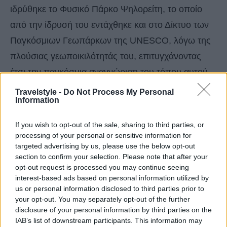
ιδρύθηκε το Φυσικό Πάρκο Ψηλορείτη, το οποίο
από την ίδρυσή του εντάχθηκε και στο Δίκτυο των
Παγκόσμιων Γεωπάρκων της UNESCO, λόγω της
πλούσιας γεωποικιλότητάς του, επιτυγχάνοντας
έτσι την παγκόσμια αναγνώριση του τόπου αυτού.
Travelstyle -
Do Not Process My Personal
Information
Το Παγκόσμιο Γεωπάρκο UNESCO του Ψηλορείτη
είναι ένας προορισμός που συνδυάζει ευκαιρίες
If you wish to opt-out of the sale, sharing to third parties, or
τόσο για αναψυχή όσο και για εκπαίδευση.
processing of your personal or sensitive information for
targeted advertising by us, please use the below opt-out
Καλύπτει μια έκταση 1272 τετραγωνικών
section to confirm your selection. Please note that after your
χιλιόμετρων και βρίσκεται στην κεντρική Κρήτη.
opt-out request is processed you may continue seeing
interest-based ads based on personal information utilized by
us or personal information disclosed to third parties prior to
your opt-out. You may separately opt-out of the further
disclosure of your personal information by third parties on the
IAB’s list of downstream participants. This information may