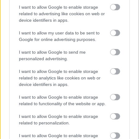
I want to allow Google to enable storage
χωριά, θρησκευτικά μνημεία, θησαυρούς της
related to advertising like cookies on web or
φύσης και να πάρετε μια γεύση από την πιο αγνή
device identifiers in apps.
και αυθεντική πλευρά της Κρήτης.
I want to allow my user data to be sent to
Google for online advertising purposes.
Παγκόσμιο Γεωπάρκο UNESCO
I want to allow Google to send me
Σητείας
personalized advertising.
I want to allow Google to enable storage
Το Γεωπάρκο Σητείας βρίσκεται στο Ανατολικό
related to analytics like cookies on web or
τμήμα της Κρήτης. Τα όρια του Πάρκου έχουν
device identifiers in apps.
χαραχθεί με σαφήνεια και αγκαλιάζουν όλο το δήμο
I want to allow Google to enable storage
Σητείας σε έκταση συνολικού εμβαδού 713.5
related to functionality of the website or app.
τετραγωνικά χιλιόμετρα. Πρόκειται για έναν
I want to allow Google to enable storage
μοναδικό γεωτουριστικό προορισμό. Εδώ ο
related to personalization.
επισκέπτης απολαμβάνει τη μαγεία της φύσης στο
I want to allow Google to enable storage