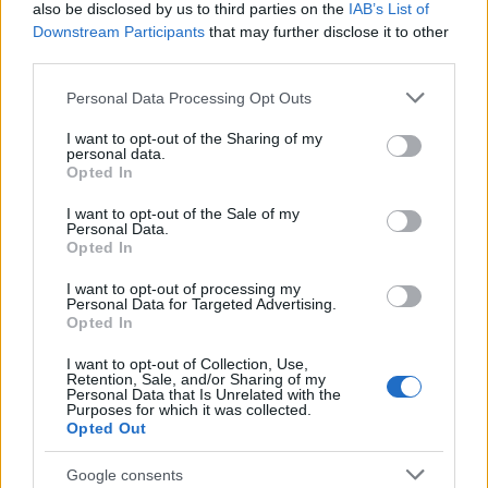
also be disclosed by us to third parties on the
IAB’s List of
Downstream Participants
that may further disclose it to other
third parties.
Please note that this website/app uses one or more Google
Personal Data Processing Opt Outs
services and may gather and store information including but
not limited to your visit or usage behaviour. You may click to
I want to opt-out of the Sharing of my
personal data.
grant or deny consent to Google and its third-party tags to
Opted In
use your data for below specified purposes in below Google
consent section.
I want to opt-out of the Sale of my
Personal Data.
Opted In
I want to opt-out of processing my
Personal Data for Targeted Advertising.
Opted In
I want to opt-out of Collection, Use,
Shutterstock
Retention, Sale, and/or Sharing of my
Personal Data that Is Unrelated with the
Purposes for which it was collected.
Εδώ μεταξύ άλλων μπορείτε να απολαύσετε
Opted Out
αθλητικές δραστηριότητες όπως πεζοπορία και
Google consents
ορειβασία, να ανακαλύψετε πιο απομακρυσμένα