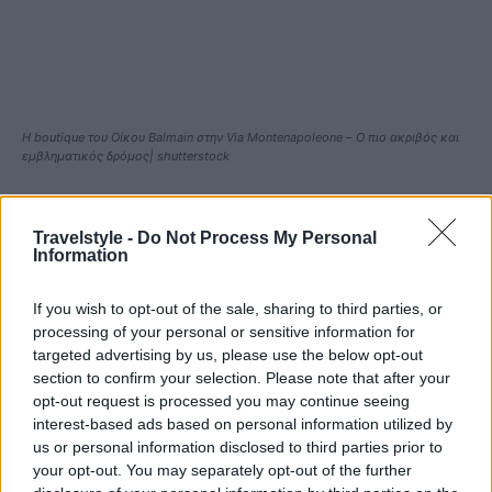
H boutique του Οίκου Balmain στην Via Montenapoleone – Ο πιο ακριβός και
εμβληματικός δρόμος| shutterstock
Το Μιλάνο είναι η πρωτεύουσα της μόδας και ένας
Travelstyle -
Do Not Process My Personal
από τους κορυφαίους προορισμούς για ψώνια στην
Information
Ευρώπη αλλά αυτό δεν σημαίνει απαραίτητα ότι για
να ψωνίσετε από το Μιλάνο, και μάλιστα luxury
If you wish to opt-out of the sale, sharing to third parties, or
processing of your personal or sensitive information for
brands, θα πρέπει να διαθέτετε μια περιουσία! Η
targeted advertising by us, please use the below opt-out
πόλη, ευτυχώς, έχει επίσης εξαιρετικά outlet όπως
section to confirm your selection. Please note that after your
opt-out request is processed you may continue seeing
και ένα μοναδικό εκπτωτικό χωριό σε πολύ κοντινή
interest-based ads based on personal information utilized by
απόσταση, το
Serravalle Designer Outlet
με
us or personal information disclosed to third parties prior to
your opt-out. You may separately opt-out of the further
μπουτίκ διάσημων οίκων όπως Gucci, Prada και