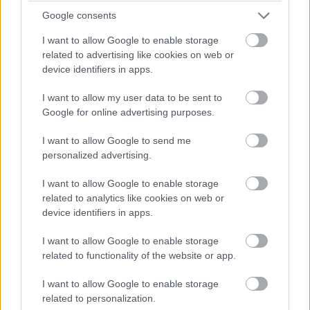
Google consents
I want to allow Google to enable storage
related to advertising like cookies on web or
device identifiers in apps.
I want to allow my user data to be sent to
Google for online advertising purposes.
Η είσοδος του Serravalle Designer Outlet | shutterstock
I want to allow Google to send me
Το
Serravalle Designer Outlet
ξεχωρίζει ως το
personalized advertising.
πρώτο και μεγαλύτερο εκπτωτικό χωριό
I want to allow Google to enable storage
σχεδιαστών στην Ευρώπη. Με περισσότερα από
related to analytics like cookies on web or
device identifiers in apps.
230 καταστήματα, προσφέρει πολύ μεγάλες
εκπτώσεις και μια σειρά από ανέσεις, όπως
I want to allow Google to enable storage
related to functionality of the website or app.
δωρεάν Wi-Fi και χώρο στάθμευσης. Το Serravalle
Designer Outlet είναι ένας από τους πιο γνωστούς
I want to allow Google to enable storage
related to personalization.
προορισμούς για τους λάτρεις των designer