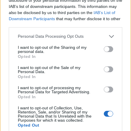
disclosure of your personal information by third parties on the
Dolce & Gabbana, με εκπτώσεις που κυμαίνονται
IAB’s list of downstream participants. This information may
also be disclosed by us to third parties on the
IAB’s List of
από 30% έως 70%.
Downstream Participants
that may further disclose it to other
third parties.
Εκπτωτικά χωριά
Please note that this website/app uses one or more Google
Personal Data Processing Opt Outs
services and may gather and store information including but
not limited to your visit or usage behaviour. You may click to
I want to opt-out of the Sharing of my
Serravalle Designer Outlet
personal data.
grant or deny consent to Google and its third-party tags to
Opted In
use your data for below specified purposes in below Google
consent section.
I want to opt-out of the Sale of my
Personal Data.
Opted In
I want to opt-out of processing my
Personal Data for Targeted Advertising.
Opted In
I want to opt-out of Collection, Use,
Retention, Sale, and/or Sharing of my
Personal Data that Is Unrelated with the
Purposes for which it was collected.
Opted Out