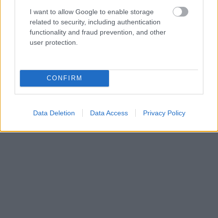
αγορών στην Ευρώπη αφού μπορούν να
I want to allow Google to enable storage
related to security, including authentication
αγοράσουν luxury items σε τιμές εκπτωτικές μέχρι
functionality and fraud prevention, and other
και 70%!
user protection.
CONFIRM
Data Deletion
Data Access
Privacy Policy