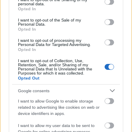
personal data.
grant or deny consent to Google and its third-party tags to
Opted In
use your data for below specified purposes in below Google
consent section.
I want to opt-out of the Sale of my
Personal Data.
Opted In
I want to opt-out of processing my
Personal Data for Targeted Advertising.
Opted In
I want to opt-out of Collection, Use,
Retention, Sale, and/or Sharing of my
Personal Data that Is Unrelated with the
Purposes for which it was collected.
Opted Out
Google consents
I want to allow Google to enable storage
related to advertising like cookies on web or
device identifiers in apps.
Εθνικό Πάρκο Ρενιέ, Ουάσινγτον
I want to allow my user data to be sent to
Google for online advertising purposes.