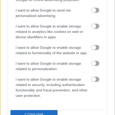
Η περιοχή Paradise στο Εθνικό Πάρκο Ρενιέ στην
I want to allow Google to send me
Ουάσινγκτον είναι γνωστή για τις πολλές
personalized advertising.
χιονοπτώσεις της. Σύμφωνα με την Υπηρεσία
I want to allow Google to enable storage
Εθνικού Πάρκου, η περιοχή κατείχε ένα παγκόσμιο
related to analytics like cookies on web or
device identifiers in apps.
ιδιαίτερο ρεκόρ χιονόπτωσης. Σε ένα χρόνο, από
1971-1972, συνολικά έπεσε χιόνι 28,5 μέτρων!
I want to allow Google to enable storage
related to functionality of the website or app.
I want to allow Google to enable storage
related to personalization.
I want to allow Google to enable storage
related to security, including authentication
functionality and fraud prevention, and other
user protection.
CONFIRM