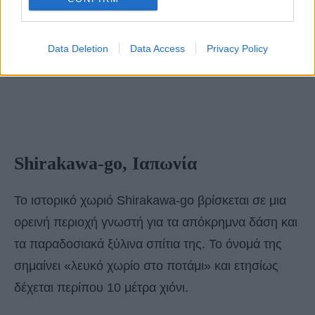
Data Deletion
Data Access
Privacy Policy
Shirakawa-go, Ιαπωνία
Το ιστορικό χωριό Shirakawa-go βρίσκεται σε μια
ορεινή περιοχή γνωστή για τα απόκρημνα δάση και
τα παραδοσιακά ξύλινα σπίτια της. Το όνομά της
σημαίνει «λευκό χωρίο στο ποτάμι» και ετησίως
δέχεται περίπου 10 μέτρα χιόνι.