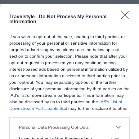
Travelstyle -
Do Not Process My Personal
Information
If you wish to opt-out of the sale, sharing to third parties, or
processing of your personal or sensitive information for
Βαλντέζ, Αλάσκα
targeted advertising by us, please use the below opt-out
section to confirm your selection. Please note that after your
opt-out request is processed you may continue seeing
Η πιο…χιονισμένη πόλη στις Ηνωμένες Πολιτείες
interest-based ads based on personal information utilized by
us or personal information disclosed to third parties prior to
είναι το Βαλντέζ καθώς το χιόνι αγγίζει τα 798 εκ.
your opt-out. You may separately opt-out of the further
ετησίως. Στεφανωμένη από βουνά και με το χιόνι
disclosure of your personal information by third parties on the
IAB’s list of downstream participants. This information may
να πέφτει ακατάπαυστα, το Βαλντέζ αποτελεί
also be disclosed by us to third parties on the
IAB’s List of
αγαπημένο προορισμό όσων αγαπούν τα χειμερινά
Downstream Participants
that may further disclose it to other
third parties.
σπορ.
Please note that this website/app uses one or more Google
Personal Data Processing Opt Outs
services and may gather and store information including but
not limited to your visit or usage behaviour. You may click to
I want to opt-out of the Sharing of my