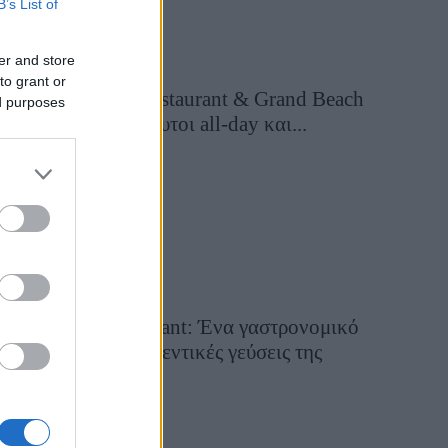
B’s List of
er and store
to grant or
Grand Asia Restaurant & Grand Beach
ed purposes
Club: Οι απόλυτοι all-day και...
22 ώρες πριν
Tsapis Restaurant: Ένα γαστρονομικό
ταξίδι στις αυθεντικές γεύσεις της
Σίφνου!
29 Ιουλίου 2026, 9:54