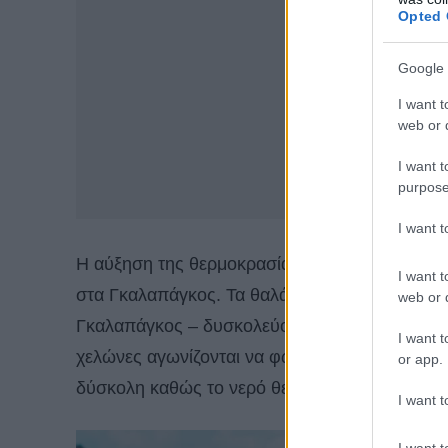
Opted 
Google 
I want t
web or d
I want t
purpose
I want 
Η αύξηση της θερμοκρασίας των ωκεανών επηρ
I want t
στα Γκαλαπάγκος. Τα θαλάσσια ιγκουάνα – ένα 
web or d
Γκαλαπάγκος – δυσκολεύονται να βρουν τα κόκ
I want t
χελώνες αγωνίζονται να φωλιάσουν σε υψηλότε
or app.
δύσκολη καθώς το νερό θερμαίνεται και υπάρχο
I want t
I want t