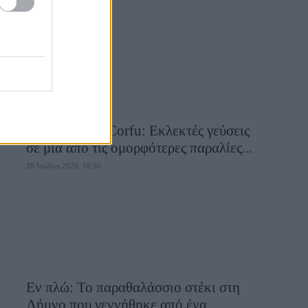
28 Ιουλίου 2026, 10:58
Aiolia Avlaki Corfu: Εκλεκτές γεύσεις
σε μία από τις ομορφότερες παραλίες...
28 Ιουλίου 2026, 10:50
Εν πλώ: Το παραθαλάσσιο στέκι στη
Λήμνο που γεννήθηκε από ένα...