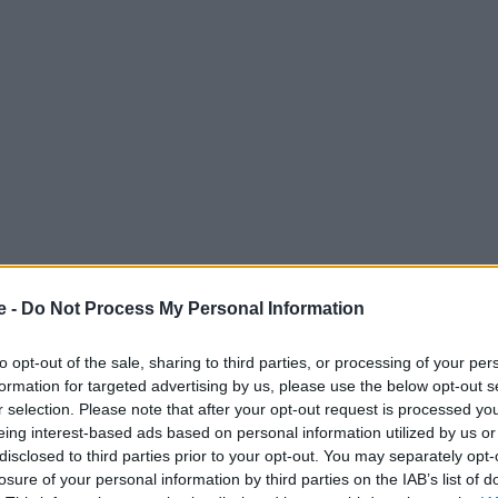
e -
Do Not Process My Personal Information
1, που πήρε το όνομά της από τον διάσημο Βρετανό
to opt-out of the sale, sharing to third parties, or processing of your per
formation for targeted advertising by us, please use the below opt-out s
 προήλθε από φυσική διάβρωση. Αλλά η κατάρρευσή της
r selection. Please note that after your opt-out request is processed y
υσμένου αρχιπελάγους που δέχεται αυξημένες πιέσεις
eing interest-based ads based on personal information utilized by us or
disclosed to third parties prior to your opt-out. You may separately opt-
 χωροκατακτητικά είδη.
losure of your personal information by third parties on the IAB’s list of