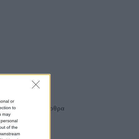
sonal or
Τελευταία Άρθρα
ection to
ou may
 personal
out of the
 downstream