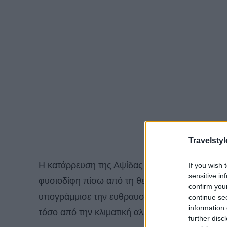
Travelstyl
Η κατάρρευση της Αψίδας του Δαρβίνου το 202
If you wish 
sensitive in
φυσιοδίφη πίσω από τη θεωρία της εξέλιξης,
confirm you
υπογράμμισε την ευθραυστότητα ενός απομακρ
continue se
information 
τόσο από την κλιματική αλλαγή όσο και από τα
further disc