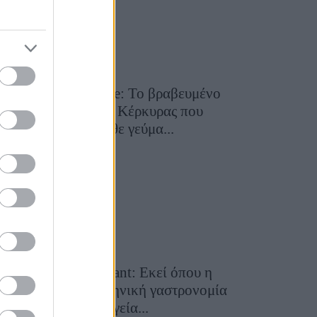
Toula’s Seaside: Το βραβευμένο
εστιατόριο της Κέρκυρας που
μετατρέπει κάθε γεύμα...
28 Ιουλίου 2026, 11:05
Cavos Restaurant: Εκεί όπου η
αυθεντική ελληνική γαστρονομία
συναντά τη μαγεία...