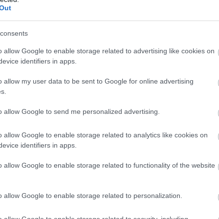
Out
consents
o allow Google to enable storage related to advertising like cookies on
evice identifiers in apps.
o allow my user data to be sent to Google for online advertising
s.
to allow Google to send me personalized advertising.
εάζει τις πηγές τροφής πολλών από τα θαλάσσια ζώα
o allow Google to enable storage related to analytics like cookies on
από τα πολλά είδη που είναι ενδημικά ή μοναδικά στα
evice identifiers in apps.
κινα και πράσινα φύκια που προτιμούν. Οι θαλάσσιες
o allow Google to enable storage related to functionality of the website
ρες θερμοκρασίες. Η ανατροφή τους γίνεται πιο
υν λιγότερα θρεπτικά συστατικά.
o allow Google to enable storage related to personalization.
o allow Google to enable storage related to security, including