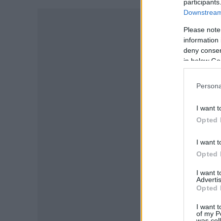
participants
Downstream 
-
Please note
information 
deny consent
in below Go
Persona
I want t
Opted 
I want t
Opted 
I want 
Advertis
Opted 
I want t
of my P
was col