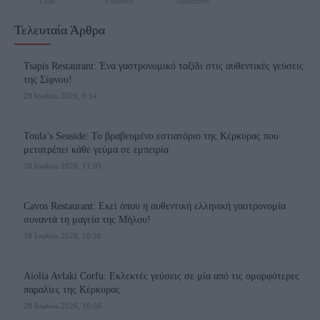
Likes
Followers
Subscribers
Τελευταία Άρθρα
Tsapis Restaurant: Ένα γαστρονομικό ταξίδι στις αυθεντικές γεύσεις
της Σίφνου!
29 Ιουλίου 2026, 9:54
Toula’s Seaside: Το βραβευμένο εστιατόριο της Κέρκυρας που
μετατρέπει κάθε γεύμα σε εμπειρία
28 Ιουλίου 2026, 11:05
Cavos Restaurant: Εκεί όπου η αυθεντική ελληνική γαστρονομία
συναντά τη μαγεία της Μήλου!
28 Ιουλίου 2026, 10:58
Aiolia Avlaki Corfu: Εκλεκτές γεύσεις σε μία από τις ομορφότερες
παραλίες της Κέρκυρας
28 Ιουλίου 2026, 10:50