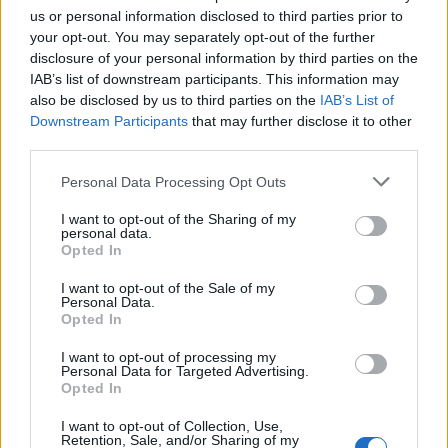
us or personal information disclosed to third parties prior to
your opt-out. You may separately opt-out of the further
disclosure of your personal information by third parties on the
IAB’s list of downstream participants. This information may
Ξενοδοχεία
also be disclosed by us to third parties on the
IAB’s List of
Downstream Participants
that may further disclose it to other
Αίγινα: Ένα εκπληκτικό value for money 5 αστέρων resort &
third parties.
spa μπροστά στη θάλασσα
21 Ιουνίου 2024, 10:41
Please note that this website/app uses one or more Google
Personal Data Processing Opt Outs
Η Αίγινα είναι ένας εξαιρετικός προορισμός, σχετικά οικονομικός σε
services and may gather and store information including but
σύγκριση με άλλα νησιά και...
not limited to your visit or usage behaviour. You may click to
I want to opt-out of the Sharing of my
personal data.
grant or deny consent to Google and its third-party tags to
Opted In
use your data for below specified purposes in below Google
consent section.
I want to opt-out of the Sale of my
Personal Data.
Opted In
I want to opt-out of processing my
Personal Data for Targeted Advertising.
Opted In
I want to opt-out of Collection, Use,
Ξενοδοχεία
Retention, Sale, and/or Sharing of my