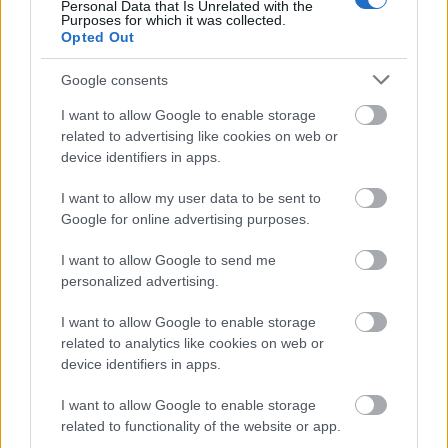
Personal Data that Is Unrelated with the
Αίγινα: 4 ξενοδοχεία από €57 μέχρι €81 και βαθμολογία στη
Purposes for which it was collected.
Opted Out
booking πάνω από 9
30 Απριλίου 2024, 15:00
Google consents
Αίγινα, αγαπημένο νησί με φοβερές παραλίες και ένας πολύ κοντινός
προορισμός για όσους τους...
I want to allow Google to enable storage
related to advertising like cookies on web or
device identifiers in apps.
I want to allow my user data to be sent to
Google for online advertising purposes.
I want to allow Google to send me
personalized advertising.
Αίγινα
I want to allow Google to enable storage
related to analytics like cookies on web or
24 ώρες Αίγινα: Τι να δείτε και τι να κάνετε στο όμορφο νησί
device identifiers in apps.
του Αργοσαρωνικού
1 Απριλίου 2024, 15:22
I want to allow Google to enable storage
Τώρα που ο καιρός είναι καλός, η άνοιξη έχει κάνει για τα καλά την...
related to functionality of the website or app.