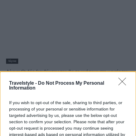
Αίγινα
Αίγινα: Οι δύο διευθύνσεις που θα σε μυήσουν στη μαγεία του
νησιού
Travelstyle -
Do Not Process My Personal
29 Μαρτίου 2025, 11:30
Information
Υπάρχουν πολλοί λόγοι για να αγαπήσει κανείς την Αίγινα. Η
κοσμοπολίτικη αύρα της, η...
If you wish to opt-out of the sale, sharing to third parties, or
processing of your personal or sensitive information for
targeted advertising by us, please use the below opt-out
section to confirm your selection. Please note that after your
opt-out request is processed you may continue seeing
interest-based ads based on personal information utilized by