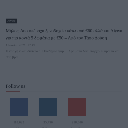
Αίγινα
Μήλος: Δυο υπέροχα ξενοδοχεία κάτω από €60 αλλά και Αίγινα
για πιο κοντά 5 δωμάτια με €50 – Από τον Τάσο Δούση
1 Ιουνίου 2021, 12:49
Η εποχή είναι δύσκολη. Πανδημία γαρ… Χρήματα δεν υπάρχουν άρα το να
σας βρω...
Follow us
110,023
35,490
218,000