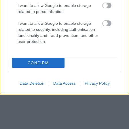
I want to allow Google to enable storage
related to personalization.
I want to allow Google to enable storage
related to security, including authentication
functionality and fraud prevention, and other
user protection.
Αίγινα
Αίγινα: 5+1 κομψά ξενοδοχεία από €34 μέχρι €46 και
CONFIRM
βαθμολογία στη booking πάνω από 9! Από τον Τάσο Δούση
15 Ιουνίου 2021, 13:50
Data Deletion
Data Access
Privacy Policy
Αίγινα, αγαπημένο νησί με φοβερές παραλίες και ένας πολύ κοντινός
προορισμός για εσάς που...