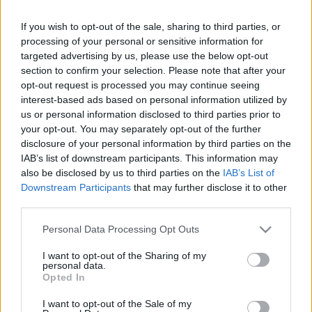
Μια αυθεντική γευστική
If you wish to opt-out of the sale, sharing to third parties, or
εμπειρία με άρωμα… θάλασσας!
processing of your personal or sensitive information for
targeted advertising by us, please use the below opt-out
section to confirm your selection. Please note that after your
Χριστίνα Καλαμπακτασώτη
opt-out request is processed you may continue seeing
interest-based ads based on personal information utilized by
us or personal information disclosed to third parties prior to
10 Απριλίου 2025, 7:00
your opt-out. You may separately opt-out of the further
disclosure of your personal information by third parties on the
IAB’s list of downstream participants. This information may
also be disclosed by us to third parties on the
IAB’s List of
Downstream Participants
that may further disclose it to other
third parties.
Please note that this website/app uses one or more Google
Personal Data Processing Opt Outs
services and may gather and store information including but
Η οικογενειακή επιχείρηση στην Αίγινα αποτελεί μια
not limited to your visit or usage behaviour. You may click to
I want to opt-out of the Sharing of my
personal data.
ιδανική πρόταση για μια αυθεντική γευστική
grant or deny consent to Google and its third-party tags to
Opted In
use your data for below specified purposes in below Google
εμπειρία στο νησί. Μόλις 5΄από το λιμάνι της
consent section.
I want to opt-out of the Sale of my