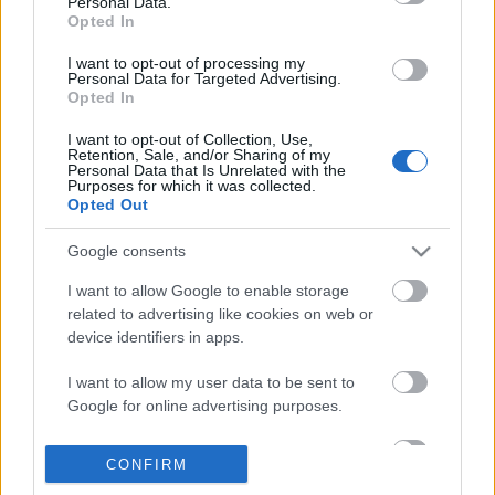
Αίγινας, στην παραλία της Παναγίτσας, το υπέροχο
Personal Data.
Opted In
περιβάλλον του εστιατορίου
Babis
με θέα το
I want to opt-out of processing my
απέραντο γαλάζιο είναι έτοιμο να σας μυήσει σε μια
Personal Data for Targeted Advertising.
Opted In
γευστική απόλαυση που θα σας μείνει αξέχαστη!
I want to opt-out of Collection, Use,
Retention, Sale, and/or Sharing of my
Η διακόσμηση του εστιατορίου είναι προσεκτικά
Personal Data that Is Unrelated with the
Purposes for which it was collected.
επιλεγμένη για να εναρμονίζεται πλήρως με τη
Opted Out
νησιώτικη διάθεση που το περιβάλλει. Η
Google consents
ατμόσφαιρα είναι ιδανική για ένα ρομαντικό δείπνο,
I want to allow Google to enable storage
μία παρείστικη έξοδο και στιγμές χαλάρωσης κατά
related to advertising like cookies on web or
μήκος της παραλίας.
device identifiers in apps.
I want to allow my user data to be sent to
Δείτε περισσότερα στο
Youweekly.gr
Google for online advertising purposes.
I want to allow Google to send me
CONFIRM
personalized advertising.