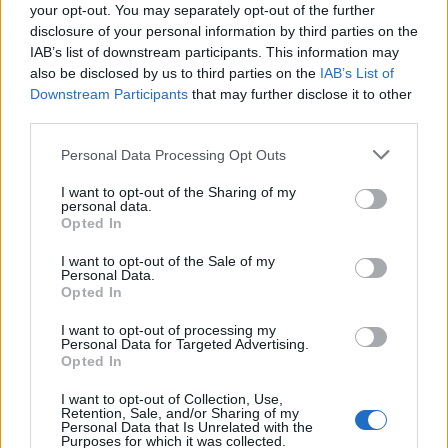
your opt-out. You may separately opt-out of the further
disclosure of your personal information by third parties on the
IAB’s list of downstream participants. This information may
Άμστερνταμ
also be disclosed by us to third parties on the
IAB’s List of
Downstream Participants
that may further disclose it to other
Αυτό είναι το πιο εντυπωσιακό ξενοδοχείο στο Άμστερνταμ
third parties.
(φωτο)
Please note that this website/app uses one or more Google
15 Μαΐου 2020, 18:12
Personal Data Processing Opt Outs
Το Inntel Zaandam με την απίστευτη όψη θεωρείται ως το πιο εντυπωσιακό
services and may gather and store information including but
ξενοδοχείο στο...
not limited to your visit or usage behaviour. You may click to
I want to opt-out of the Sharing of my
personal data.
grant or deny consent to Google and its third-party tags to
Opted In
use your data for below specified purposes in below Google
consent section.
I want to opt-out of the Sale of my
Personal Data.
Opted In
I want to opt-out of processing my
Personal Data for Targeted Advertising.
Opted In
I want to opt-out of Collection, Use,
Travel News
Retention, Sale, and/or Sharing of my
Personal Data that Is Unrelated with the
Το Άμστερνταμ βάζει τέλος στην Airbnb, στο κέντρο της
Purposes for which it was collected.