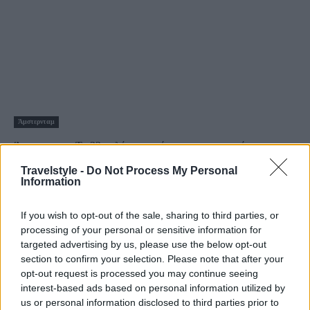
Άμστερνταμ
Άμστερνταμ: Τα 22 καλύτερα πράγματα που μπορείτε να
κάνετε στην πρωτεύουσα της Ολλανδίας
Travelstyle -
Do Not Process My Personal
Information
7 Ιουνίου 2024, 14:26
Ερωτευτείτε το Άμστερνταμ, την πρωτεύουσα της Ολλανδίας, εξερευνώντας τα
κρυφά του μυστικά και κάνοντας...
If you wish to opt-out of the sale, sharing to third parties, or
processing of your personal or sensitive information for
targeted advertising by us, please use the below opt-out
section to confirm your selection. Please note that after your
opt-out request is processed you may continue seeing
interest-based ads based on personal information utilized by
us or personal information disclosed to third parties prior to