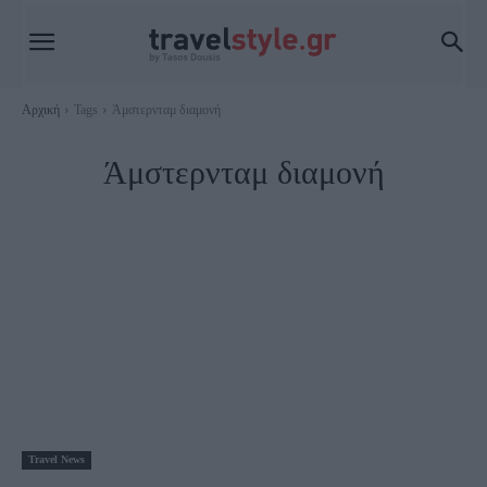
Αρχική
Tags
Άμστερνταμ διαμονή
Άμστερνταμ διαμονή
Travel News