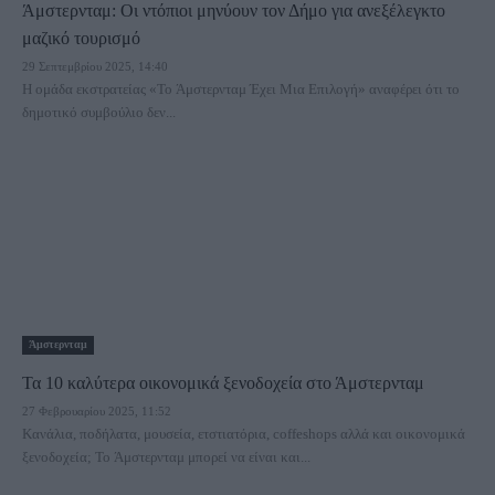
Άμστερνταμ: Οι ντόπιοι μηνύουν τον Δήμο για ανεξέλεγκτο
μαζικό τουρισμό
29 Σεπτεμβρίου 2025, 14:40
Η ομάδα εκστρατείας «Το Άμστερνταμ Έχει Μια Επιλογή» αναφέρει ότι το
δημοτικό συμβούλιο δεν...
Άμστερνταμ
Τα 10 καλύτερα οικονομικά ξενοδοχεία στο Άμστερνταμ
27 Φεβρουαρίου 2025, 11:52
Kανάλια, ποδήλατα, μουσεία, ετστιατόρια, coffeshops αλλά και οικονομικά
ξενοδοχεία; Το Άμστερνταμ μπορεί να είναι και...