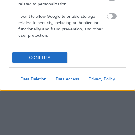
related to personalization.
I want to allow Google to enable storage
related to security, including authentication
functionality and fraud prevention, and other
user protection.
Travel News
Άμστερνταμ: Ακριβότερη πλέον και η διαμονή!
CONFIRM
3 Οκτωβρίου 2019, 11:18
Αν σχεδιάζετε ένα ταξίδι στο Άμστερνταμ το 2020 να έχετε υπόψη ότι
ακριβότερη θα...
Data Deletion
Data Access
Privacy Policy