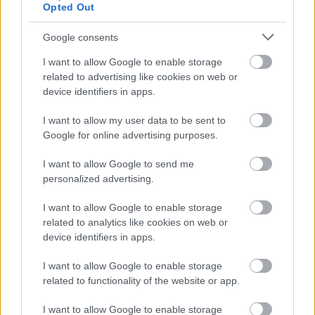
Opted Out
πόλης!
17 Απριλίου 2020, 14:51
Google consents
Το Άμστερνταμ ανακοίνωσε ότι σκοπεύει να απαγορεύσει την ενοικίαση
σπιτιών μέσω Airbnb, σε τρεις...
I want to allow Google to enable storage
related to advertising like cookies on web or
device identifiers in apps.
I want to allow my user data to be sent to
Google for online advertising purposes.
I want to allow Google to send me
personalized advertising.
Άμστερνταμ
I want to allow Google to enable storage
related to analytics like cookies on web or
Τα καλύτερα value for money ξενοδοχεία στο Άμστερνταμ!
device identifiers in apps.
6 Φεβρουαρίου 2020, 16:11
Είναι γνωστό ότι το Άμστερνταμ δεν πρόκειται για έναν από τους πιο
I want to allow Google to enable storage
οικονομικούς προορισμούς...
related to functionality of the website or app.
I want to allow Google to enable storage