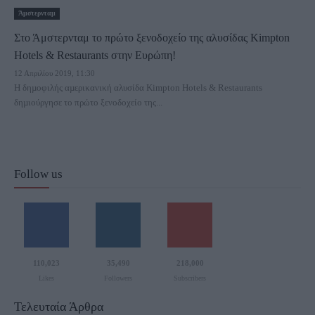
Άμστερνταμ
Στο Άμστερνταμ το πρώτο ξενοδοχείο της αλυσίδας Kimpton
Hotels & Restaurants στην Ευρώπη!
12 Απριλίου 2019, 11:30
Η δηµοφιλής αµερικανική αλυσίδα Kimpton Hotels & Restaurants
δηµιούργησε το πρώτο ξενοδοχείο της...
Follow us
110,023
35,490
218,000
Likes
Followers
Subscribers
Τελευταία Άρθρα