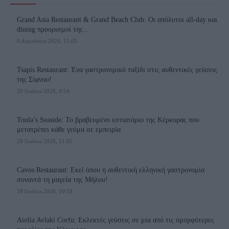
Grand Asia Restaurant & Grand Beach Club: Οι απόλυτοι all-day και
dining προορισμοί της...
6 Αυγούστου 2026, 11:05
Tsapis Restaurant: Ένα γαστρονομικό ταξίδι στις αυθεντικές γεύσεις
της Σίφνου!
29 Ιουλίου 2026, 9:54
Toula’s Seaside: Το βραβευμένο εστιατόριο της Κέρκυρας που
μετατρέπει κάθε γεύμα σε εμπειρία
28 Ιουλίου 2026, 11:05
Cavos Restaurant: Εκεί όπου η αυθεντική ελληνική γαστρονομία
συναντά τη μαγεία της Μήλου!
28 Ιουλίου 2026, 10:58
Aiolia Avlaki Corfu: Εκλεκτές γεύσεις σε μία από τις ομορφότερες