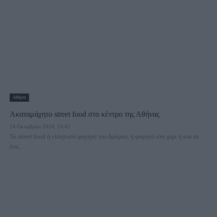
Αθήνα
Ακαταμάχητο street food στο κέντρο της Αθήνας
24 Οκτωβρίου 2024, 14:42
Το street food ή ελληνιστί φαγητό του δρόμου, ή φαγητό στο χέρι ή και σε
ένα...