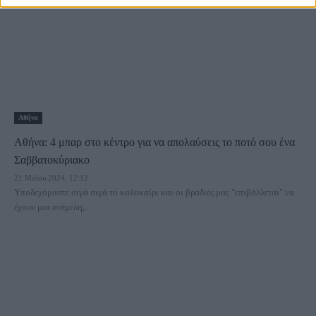
Αθήνα
Αθήνα: 4 μπαρ στο κέντρο για να απολαύσεις το ποτό σου ένα
Σαββατοκύριακο
21 Μαΐου 2024, 12:12
Υποδεχόμαστε σιγά σιγά το καλοκαίρι και οι βραδιές μας "επιβάλλεται" να
έχουν μια ανέμελη,...