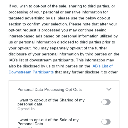
γίνει...
If you wish to opt-out of the sale, sharing to third parties, or
processing of your personal or sensitive information for
targeted advertising by us, please use the below opt-out
section to confirm your selection. Please note that after your
opt-out request is processed you may continue seeing
interest-based ads based on personal information utilized by
us or personal information disclosed to third parties prior to
your opt-out. You may separately opt-out of the further
disclosure of your personal information by third parties on the
IAB’s list of downstream participants. This information may
Travel
also be disclosed by us to third parties on the
IAB’s List of
Εναλλακτικές δραστηριότητες στην Αθήνα: 10 ενδιαφέρουσες
Downstream Participants
that may further disclose it to other
προτάσεις που θα κάνεις και bonding με την παρέα σου!
third parties.
10 Ιουνίου 2024, 14:17
Please note that this website/app uses one or more Google
Personal Data Processing Opt Outs
Αυτό το καλοκαίρι πέρα από τις απολαυστικές βουτιές στις παραλίες, τις
services and may gather and store information including but
βόλτες, τα cocktails...
not limited to your visit or usage behaviour. You may click to
I want to opt-out of the Sharing of my
personal data.
grant or deny consent to Google and its third-party tags to
Opted In
use your data for below specified purposes in below Google
consent section.
I want to opt-out of the Sale of my
Personal Data.