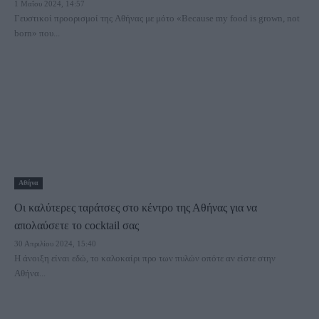
1 Μαΐου 2024, 14:57
Γευστικοί προορισμοί της Αθήνας με μότο «Because my food is grown, not
born» που...
Αθήνα
Οι καλύτερες ταράτσες στο κέντρο της Αθήνας για να
απολαύσετε το cocktail σας
30 Απριλίου 2024, 15:40
Η άνοιξη είναι εδώ, το καλοκαίρι προ των πυλών οπότε αν είστε στην
Αθήνα...