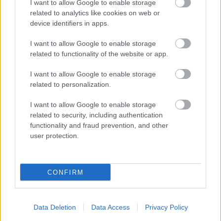
Αθήνα: 5 μαγαζιά στο κέντρο για απολαυστικό brunch
I want to allow Google to enable storage
related to analytics like cookies on web or
27 Μαΐου 2024, 14:18
Ο λόγος που όλοι προτιμάμε το brunch από το πρωινό είναι ότι σερβίρεται
device identifiers in apps.
από το πρωί...
I want to allow Google to enable storage
related to functionality of the website or app.
I want to allow Google to enable storage
related to personalization.
I want to allow Google to enable storage
related to security, including authentication
functionality and fraud prevention, and other
user protection.
Αθήνα
4 αθηναϊκές ιστορικές ταβέρνες που μας ταξιδεύουν στην
«παλιά εποχή»
CONFIRM
22 Μαΐου 2024, 14:21
Η νοσταλγία της «παλιάς εποχής» αφορά περισσότερο στην απλότητα και
στην ποιότητα που καταφέρνουν...
Data Deletion
Data Access
Privacy Policy