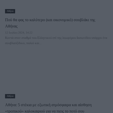
Αθήνα
Πού θα φας το καλύτερο (και οικονομικό) σουβλάκι της
Αθήνας
12 Ιουλίου 2024, 14:22
Κοντά στον σταθμό του Ελληνικού επί της λεωφόρου Ιασωνίδου υπάρχει ένα
σουβλατζίδικο, παλιό και...
Αθήνα
Αθήνα: 5 στέκια με εξωτική ατμόσφαιρα και αίσθηση
«τροπικού» καλοκαιριού για να πιεις το ποτό σου