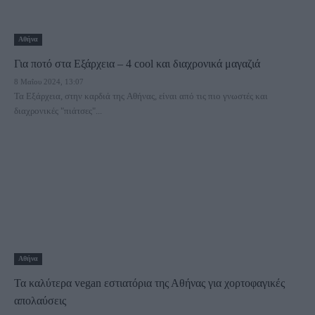
Αθήνα
Για ποτό στα Εξάρχεια – 4 cool και διαχρονικά μαγαζιά
8 Μαΐου 2024, 13:07
Τα Εξάρχεια, στην καρδιά της Αθήνας, είναι από τις πιο γνωστές και
διαχρονικές "πιάτσες"...
Αθήνα
Τα καλύτερα vegan εστιατόρια της Αθήνας για χορτοφαγικές
απολαύσεις