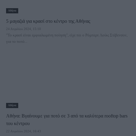
Αθήνα
5 μαγαζιά για κρασί στο κέντρο της Αθήνας
24 Απριλίου 2024, 15:10
"Το κρασί είναι εμφιαλωμένη ποίηση", είχε πει ο Ρόμπερτ Λούις Στίβενσον,
για το ποτό...
Αθήνα
Αθήνα: Βγαίνουμε για ποτό σε 3 από τα καλύτερα rooftop bars
του κέντρου
22 Απριλίου 2024, 16:43