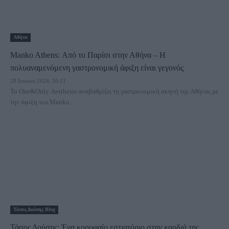
Αθήνα
Manko Athens: Από το Παρίσι στην Αθήνα – Η
πολυαναμενόμενη γαστρονομική άφιξη είναι γεγονός
28 Ιουνίου 2024, 10:11
Το One&Only Aesthesis αναβαθμίζει τη γαστρονομική σκηνή της Αθήνας με
την άφιξη του Μanko...
Τάσος Δούσης Blog
Τάσος Δούσης: Ένα κορυφαίο εστιατόριο στην καρδιά της