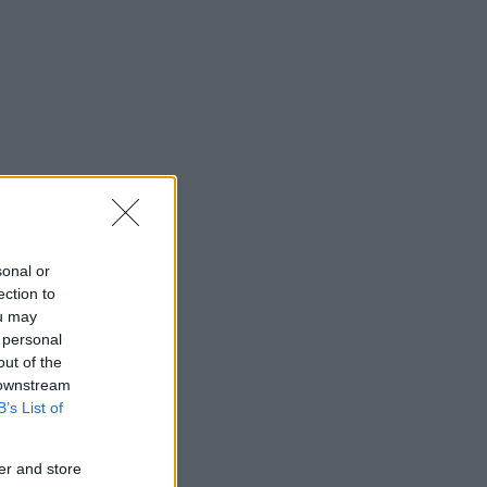
sonal or
ection to
ou may
 personal
out of the
 downstream
B’s List of
er and store