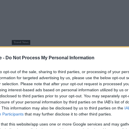
Travel News
Οι φετινές Χριστουγεννιάτικες αγορές της Ευρώπης είναι
e -
Do Not Process My Personal Information
«εξωφρενικά» ακριβές
15 Δεκεμβρίου 2023, 12:25
to opt-out of the sale, sharing to third parties, or processing of your per
Το Bratwurst (Μπράτβουρστ) το δημοφιλές γερμανικό λουκάνικο
formation for targeted advertising by us, please use the below opt-out s
και το φημισμένο σε Γερμανία και Αυστρία ζεστό...
r selection. Please note that after your opt-out request is processed y
eing interest-based ads based on personal information utilized by us or
disclosed to third parties prior to your opt-out. You may separately opt-
losure of your personal information by third parties on the IAB’s list of
. This information may also be disclosed by us to third parties on the
IA
Participants
that may further disclose it to other third parties.
 that this website/app uses one or more Google services and may gath