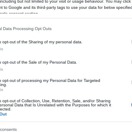
including but not limited to your visit or usage behaviour. You may click 
Ευρώπη
 to Google and its third-party tags to use your data for below specifi
ogle consent section.
5 εναλλακτικές χριστουγεννιάτικες εμπειρίες σε 5
ευρωπαϊκές μεγαλουπόλεις
l Data Processing Opt Outs
27 Νοεμβρίου 2023, 15:43
Η αλήθεια είναι ότι υπάρχουν χώρες στην Ευρώπη, που πως να το
κάνουμε τα...
o opt-out of the Sharing of my personal data.
In
o opt-out of the Sale of my Personal Data.
In
to opt-out of processing my Personal Data for Targeted
ing.
In
Γερμανία
o opt-out of Collection, Use, Retention, Sale, and/or Sharing
ersonal Data that Is Unrelated with the Purposes for which it
Γιατί η Δρέσδη είναι η πρωτεύουσα των Χριστουγέννων
lected.
Out
της Ευρώπης
23 Νοεμβρίου 2023, 12:36
Πλαισιώνεται κατά μήκος των δύο πλευρών του αστραφτερού
consents