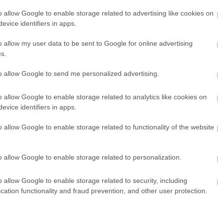
ποταμού Έλβα στη Γερμανία και...
o allow Google to enable storage related to advertising like cookies on
evice identifiers in apps.
o allow my user data to be sent to Google for online advertising
s.
to allow Google to send me personalized advertising.
o allow Google to enable storage related to analytics like cookies on
Ευρώπη
evice identifiers in apps.
Οι καλύτερες χριστουγεννιάτικες αγορές στην Ευρώπη
για να επισκεφτείτε το 2023
o allow Google to enable storage related to functionality of the website
9 Νοεμβρίου 2023, 12:59
Ο καλύτερος τρόπος για να μπείτε στο εορταστικό πνεύμα είναι να
o allow Google to enable storage related to personalization.
οργανώσετε μια ταξίδι...
o allow Google to enable storage related to security, including
cation functionality and fraud prevention, and other user protection.