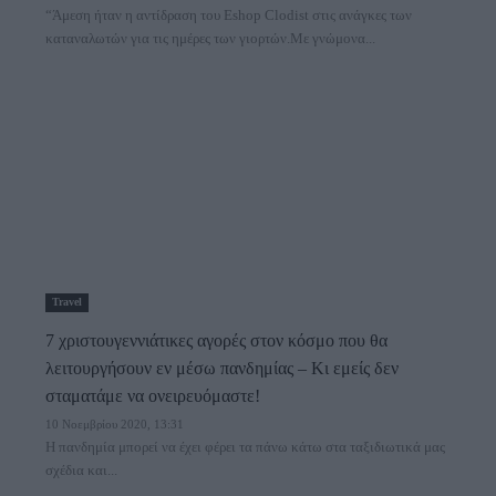
“Άμεση ήταν η αντίδραση του Eshop Clodist στις ανάγκες των
καταναλωτών για τις ημέρες των γιορτών.Με γνώμονα...
Travel
7 χριστουγεννιάτικες αγορές στον κόσμο που θα
λειτουργήσουν εν μέσω πανδημίας – Κι εμείς δεν
σταματάμε να ονειρευόμαστε!
10 Νοεμβρίου 2020, 13:31
Η πανδημία μπορεί να έχει φέρει τα πάνω κάτω στα ταξιδιωτικά μας
σχέδια και...