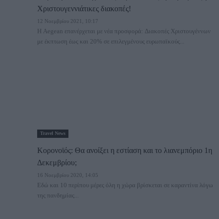
Χριστουγεννιάτικες διακοπές!
12 Νοεμβρίου 2021, 10:17
H Aegean επανέρχεται με νέα προσφορά: Διακοπές Χριστουγέννων
με έκπτωση έως και 20% σε επιλεγμένους ευρωπαϊκούς...
Travel News
Κορονοϊός: Θα ανοίξει η εστίαση και το λιανεμπόριο 1η
Δεκεμβρίου;
16 Νοεμβρίου 2020, 14:05
Εδώ και 10 περίπου μέρες όλη η χώρα βρίσκεται σε καραντίνα λόγω
της πανδημίας...