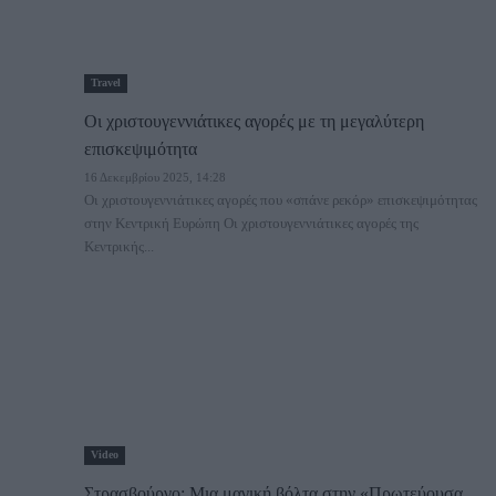
Travel
Οι χριστουγεννιάτικες αγορές με τη μεγαλύτερη
επισκεψιμότητα
16 Δεκεμβρίου 2025, 14:28
Οι χριστουγεννιάτικες αγορές που «σπάνε ρεκόρ» επισκεψιμότητας
στην Κεντρική Ευρώπη Οι χριστουγεννιάτικες αγορές της
Κεντρικής...
Video
Στρασβούργο: Μια μαγική βόλτα στην «Πρωτεύουσα