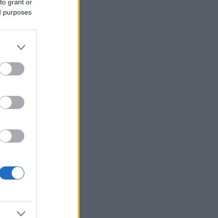
to grant or
ed purposes