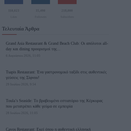
110,023
35,490
218,000
Likes
Followers
Subscribers
Τελευταία Άρθρα
Grand Asia Restaurant & Grand Beach Club: Οι απόλυτοι all-
day και dining προορισμοί της...
6 Αυγούστου 2026, 11:05
Tsapis Restaurant: Ένα γαστρονομικό ταξίδι στις αυθεντικές
γεύσεις της Σίφνου!
29 Ιουλίου 2026, 9:54
Toula’s Seaside: Το βραβευμένο εστιατόριο της Κέρκυρας
που μετατρέπει κάθε γεύμα σε εμπειρία
28 Ιουλίου 2026, 11:05
Cavos Restaurant: Εκεί όπου η αυθεντική ελληνική