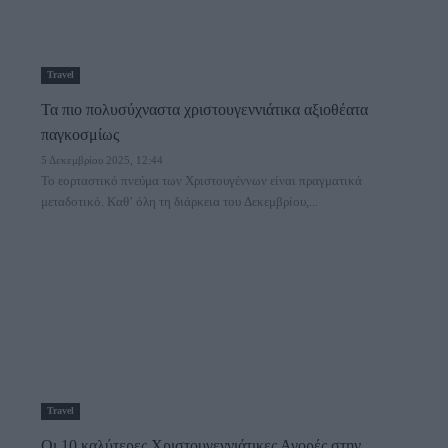
Travel
Τα πιο πολυσύχναστα χριστουγεννιάτικα αξιοθέατα
παγκοσμίως
5 Δεκεμβρίου 2025, 12:44
Το εορταστικό πνεύμα των Χριστουγέννων είναι πραγματικά
μεταδοτικό. Καθ’ όλη τη διάρκεια του Δεκεμβρίου,...
Travel
Οι 10 καλύτερες Χριστουγεννιάτικες Αγορές στην