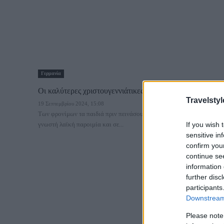
Γερμανία
Οι καλύτερες χριστουγεννιάτικες αγορές της Γερμανίας
Travelstyl
19 Σεπτεμβρίου 2024, 15:08
Των φρονίμων τα παιδιά πριν πεινάσουν μαγειρεύουν... λέει η
If you wish 
γνωστή λαϊκή παροιμία και σε...
sensitive in
confirm you
continue se
information 
further disc
participants
Downstream 
Please note