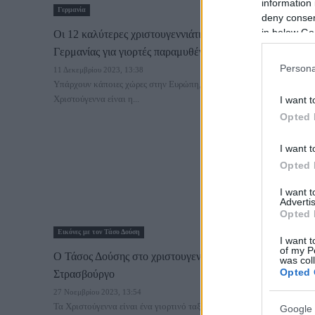
information 
Γερμανία
deny consent
in below Go
Οι 12 καλύτερες χριστουγεννιάτικες αγορές της
Γερμανίας για γιορτές παραμυθένιες
Persona
11 Δεκεμβρίου 2023, 13:38
Υπάρχουν κάποιες χώρες στην Ευρώπη, που πως να το κάνουμε, τα
Χριστούγεννα είναι η...
I want t
Opted 
I want t
Opted 
I want 
Advertis
Opted 
Εικόνες με τον Τάσο Δούση
I want t
of my P
Ο Τάσος Δούσης στο χριστουγεννιάτικο, στολισμένο
was col
Opted 
Στρασβούργο
27 Νοεμβρίου 2023, 13:54
Τα Χριστούγεννα είναι ένα γιορτινό ταξίδι, σε έναν κόσμο πιο
Google 