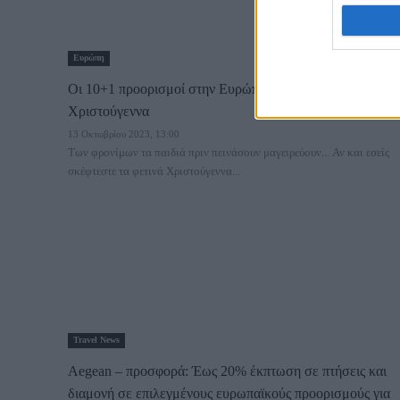
Ευρώπη
Οι 10+1 προορισμοί στην Ευρώπη για μαγικά
Χριστούγεννα
13 Οκτωβρίου 2023, 13:00
Των φρονίμων τα παιδιά πριν πεινάσουν μαγειρεύουν... Αν και εσείς
σκέφτεστε τα φετινά Χριστούγεννα...
Travel News
Aegean – προσφορά: Έως 20% έκπτωση σε πτήσεις και
διαμονή σε επιλεγμένους ευρωπαϊκούς προορισμούς για