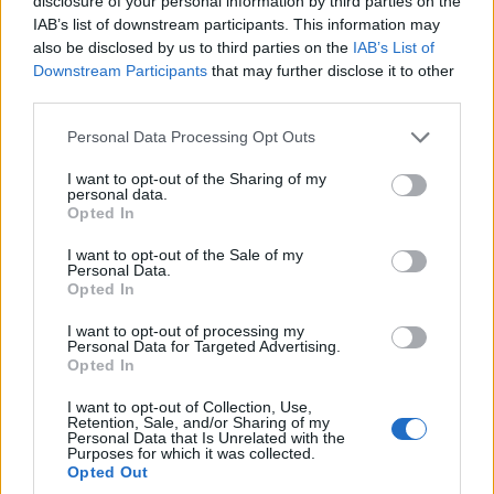
disclosure of your personal information by third parties on the
IAB’s list of downstream participants. This information may
ανεξάρτητους πωλητές που πωλούν χειροποίητες
also be disclosed by us to third parties on the
IAB’s List of
χειροτεχνίες (σκεφτείτε κεριά από κερί μέλισσας,
Downstream Participants
that may further disclose it to other
χειροποίητα σκαλιστά ξύλινα παιχνίδια και
third parties.
παρασκευές από αποξηραμένα δαμάσκηνα), η
Please note that this website/app uses one or more Google
Personal Data Processing Opt Outs
services and may gather and store information including but
αγορά είναι το τέλειο μέρος για να κάνετε τις
not limited to your visit or usage behaviour. You may click to
I want to opt-out of the Sharing of my
personal data.
χριστουγεννιάτικες αγορές σας και να χαλαρώσετε
grant or deny consent to Google and its third-party tags to
Opted In
use your data for below specified purposes in below Google
μετά από μια γρήγορη βόλτα στο ιστορικό κέντρο
consent section.
I want to opt-out of the Sale of my
της πόλης.
Personal Data.
Opted In
I want to opt-out of processing my
Personal Data for Targeted Advertising.
Opted In
I want to opt-out of Collection, Use,
Retention, Sale, and/or Sharing of my
Personal Data that Is Unrelated with the
Purposes for which it was collected.
Opted Out