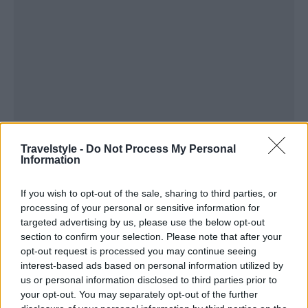
Travelstyle -
Do Not Process My Personal
2.Christkindlesmarkt, Νυρεμβέργη
Information
Η καλύτερη για: να πάρετε σπίτι κάτι
If you wish to opt-out of the sale, sharing to third parties, or
πραγματικά ξεχωριστό
processing of your personal or sensitive information for
targeted advertising by us, please use the below opt-out
section to confirm your selection. Please note that after your
Ίσως η πιο ουσιαστικά γερμανική χριστουγεννιάτικη
opt-out request is processed you may continue seeing
αγορά, η
Christkindlesmarkt της Νυρεμβέργης
interest-based ads based on personal information utilized by
us or personal information disclosed to third parties prior to
είναι –κυριολεκτικά– ένα λαμπρό παράδειγμα
your opt-out. You may separately opt-out of the further
χειμωνιάτικης ζεστασιάς. Με σχεδόν 200