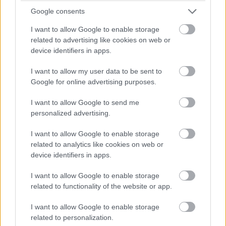
Google consents
I want to allow Google to enable storage
related to advertising like cookies on web or
device identifiers in apps.
I want to allow my user data to be sent to
Google for online advertising purposes.
I want to allow Google to send me
personalized advertising.
I want to allow Google to enable storage
related to analytics like cookies on web or
Στην κορυφή της λίστας με τις τοπικές σπεσιαλιτέ
device identifiers in apps.
είναι το Rostbratwurst της Νυρεμβέργης και το
I want to allow Google to enable storage
Lebkuchen , το οποίο ψήθηκε για πρώτη φορά
related to functionality of the website or app.
εδώ.
I want to allow Google to enable storage
related to personalization.
3.Weihnachtsmarkt, Ravenna Gorge