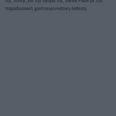
της πόλης για την αγορά της Santa Pauli με την
παραδοσιακή χριστουγεννιάτικη έκθεση.