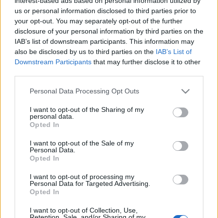
interest-based ads based on personal information utilized by
us or personal information disclosed to third parties prior to
your opt-out. You may separately opt-out of the further
disclosure of your personal information by third parties on the
IAB’s list of downstream participants. This information may
also be disclosed by us to third parties on the
IAB’s List of
Downstream Participants
that may further disclose it to other
third parties.
Ελλάδα
Please note that this website/app uses one or more Google
Personal Data Processing Opt Outs
services and may gather and store information including but
Ονειρεμένες παραλίες, καταγάλανα νερά, μαγευτικά χωριά… 6
not limited to your visit or usage behaviour. You may click to
I want to opt-out of the Sharing of my
μέρη στο Ιόνιο που καθηλώνουν!
personal data.
grant or deny consent to Google and its third-party tags to
Opted In
20 Ιουνίου 2022, 14:14
use your data for below specified purposes in below Google
Αν ξεκινήσεις να απαριθμείς τις ομορφιές του Ιονίου δεν θα τελειώσεις ποτέ!
consent section.
I want to opt-out of the Sale of my
Τα πανέμορφα...
Personal Data.
Opted In
I want to opt-out of processing my
Personal Data for Targeted Advertising.
Opted In
I want to opt-out of Collection, Use,
Retention, Sale, and/or Sharing of my