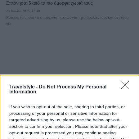
Επτάνησα: 5 από τα πιο όμορφα χωριά τους
23 Ιουνίου 2025, 15:40
Μπορεί τα νησιά να φημίζονται κυρίως για της παραλίες τους και όχι τόσο
για...
Travelstyle -
Do Not Process My Personal
Travel
Information
Το μικροσκοπικό νησί του Ιονίου που μοιάζει με εξωτική όαση
If you wish to opt-out of the sale, sharing to third parties, or
και έχει κατοίκους μόνο χελώνες!
processing of your personal or sensitive information for
8 Αυγούστου 2022, 10:55
targeted advertising by us, please use the below opt-out
Απέναντι από το Κερί, στον κόλπο του Λαγανά στη Ζάκυνθο βρίσκεται ένα
section to confirm your selection. Please note that after your
μικρό ακατοίκητο νησάκι που εντυπωσιάζει με...
opt-out request is processed you may continue seeing