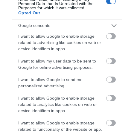
Personal Data that Is Unrelated with the
Purposes for which it was collected.
Opted Out
Video
Google consents
Φορμίκουλα: Το άγνωστο νησί με τις πανέμορφες ακτές!
I want to allow Google to enable storage
(video)
related to advertising like cookies on web or
27 Οκτωβρίου 2019, 9:13
device identifiers in apps.
Ένα άγνωστο νησί στο Ιόνιο, πολύ μικρό- συνάμα πολύ όμορφο- είναι η
Φορμίκουλα, που...
I want to allow my user data to be sent to
Google for online advertising purposes.
I want to allow Google to send me
personalized advertising.
I want to allow Google to enable storage
related to analytics like cookies on web or
device identifiers in apps.
Κεφαλονιά
I want to allow Google to enable storage
related to functionality of the website or app.
Ποια είναι η πορτοκαλί παραλία του Ιονίου που υπόσχεται ένα