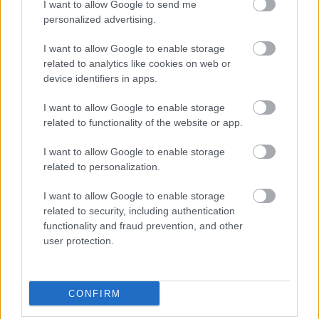
I want to allow Google to send me
personalized advertising.
I want to allow Google to enable storage
related to analytics like cookies on web or
device identifiers in apps.
I want to allow Google to enable storage
related to functionality of the website or app.
Ορεινή Αρκαδία
I want to allow Google to enable storage
Ορεινή Αρκαδία: 13 κορυφαία ξενοδοχεία και ξενώνες στη
related to personalization.
Δημητσάνα
I want to allow Google to enable storage
7 Μαρτίου 2025, 13:20
related to security, including authentication
Φύση, ιστορία, γραφικότητα, δραστηριότητες, λαχταριστή παραδοσιακή
functionality and fraud prevention, and other
κουζίνα και χειροποίητα τοπικά προϊόντα συνθέτουν το ακαταμάχητο...
user protection.
CONFIRM