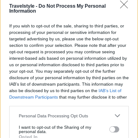
Travelstyle -
Do Not Process My Personal
Information
If you wish to opt-out of the sale, sharing to third parties, or
processing of your personal or sensitive information for
targeted advertising by us, please use the below opt-out
Βαρσοβία
section to confirm your selection. Please note that after your
Τα 16 καλύτερα ξενοδοχεία στην Βαρσοβία
opt-out request is processed you may continue seeing
interest-based ads based on personal information utilized by
18 Μαρτίου 2025, 11:31
us or personal information disclosed to third parties prior to
Οι λόγοι είναι πολλοί που ένα ταξίδι στη Βαρσοβία πρέπει να βρίσκεται σε
your opt-out. You may separately opt-out of the further
κάθε ταξιδιωτική λίστα....
disclosure of your personal information by third parties on the
IAB’s list of downstream participants. This information may
also be disclosed by us to third parties on the
IAB’s List of
Downstream Participants
that may further disclose it to other
third parties.
Please note that this website/app uses one or more Google
Personal Data Processing Opt Outs
services and may gather and store information including but
not limited to your visit or usage behaviour. You may click to
I want to opt-out of the Sharing of my
personal data.
grant or deny consent to Google and its third-party tags to
Νομός Τρικάλων
Opted In