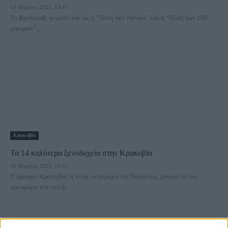
19 Μαρτίου 2025, 13:47
Το Βρότσλαβ, γνωστό και ως η “Πόλη των Νάνων” και η “Πόλη των 100
γεφυρών”,...
Κρακοβία
Τα 14 καλύτερα ξενοδοχεία στην Κρακοβία
18 Μαρτίου 2025, 14:37
Η όμορφη Κρακοβία, η πόλη - κόσμημα της Πολωνίας, μπορεί να σας
προσφέρει ένα ταξίδι...