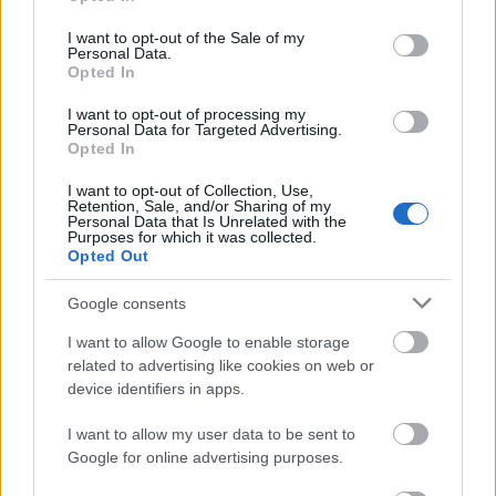
use your data for below specified purposes in below Google
Τα 12 καλύτερα ξενοδοχεία και ξενώνες στην Ελάτη και το
consent section.
I want to opt-out of the Sale of my
Personal Data.
Περτούλι
Opted In
17 Μαρτίου 2025, 12:00
Η εκπληκτική φυσική οµορφιά τους έχει αναδείξει τα ορεινά χωριά των
I want to opt-out of processing my
Personal Data for Targeted Advertising.
Τρικάλων σε ιδανικό προορισµό για όλο το...
Opted In
I want to opt-out of Collection, Use,
Retention, Sale, and/or Sharing of my
Personal Data that Is Unrelated with the
Purposes for which it was collected.
Opted Out
Google consents
I want to allow Google to enable storage
related to advertising like cookies on web or
Φλωρεντία
device identifiers in apps.
Τα 17 καλύτερα ξενοδοχεία στη Φλωρεντία
I want to allow my user data to be sent to
14 Μαρτίου 2025, 10:58
Όταν επισκέπτεστε μια πόλη τόσο όμορφη, όπως η Φλωρεντία μια ωραία
Google for online advertising purposes.
διαμονή είναι ζωτικής...