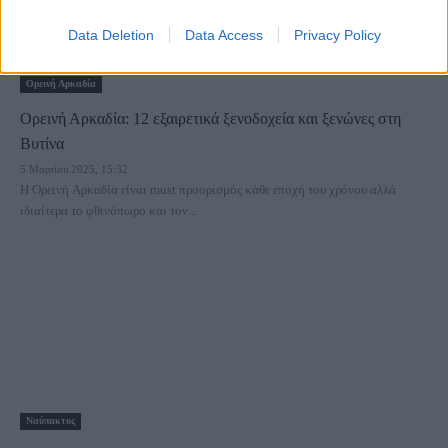
Data Deletion
Data Access
Privacy Policy
Ορεινή Αρκαδία
Ορεινή Αρκαδία: 12 εξαιρετικά ξενοδοχεία και ξενώνες στη
Βυτίνα
5 Μαρτίου 2025, 15:32
Η Ορεινή Αρκαδία είναι must προορισμός κάθε εποχή του χρόνου αλλά
ιδιαίτερα το φθινόπωρο και τον...
Ναύπακτος