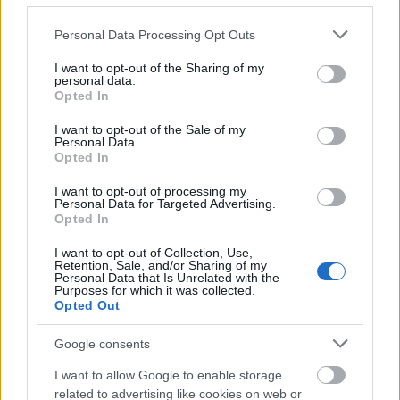
Please note that this website/app uses one or more Google
Personal Data Processing Opt Outs
services and may gather and store information including but
not limited to your visit or usage behaviour. You may click to
I want to opt-out of the Sharing of my
personal data.
grant or deny consent to Google and its third-party tags to
Opted In
Έχει ήδη κερδίσει μια θέση στη λίστα του Time Out
use your data for below specified purposes in below Google
consent section.
με τα πιο κουλ ξενοδοχεία της Λισαβόνας ,
I want to opt-out of the Sale of my
Personal Data.
προσφέρει εξαιρετική θέα στην Παλιά Αλφάμα και
Opted In
τον ποταμό Τάγο και περιβάλλεται από όμορφους,
I want to opt-out of processing my
Personal Data for Targeted Advertising.
ιστορικούς δρόμους και επίσης απέχει μόλις 15
Opted In
λεπτά με τα πόδια από την περίφημη Praça do
I want to opt-out of Collection, Use,
Retention, Sale, and/or Sharing of my
Comércio της Λισαβόνας.
Personal Data that Is Unrelated with the
Purposes for which it was collected.
Opted Out
Google consents
I want to allow Google to enable storage
related to advertising like cookies on web or