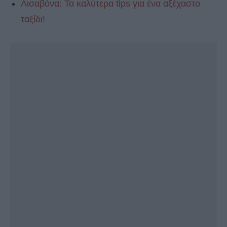
Λισαβόνα: Τα καλύτερα tips για ένα αξέχαστο
ταξίδι!