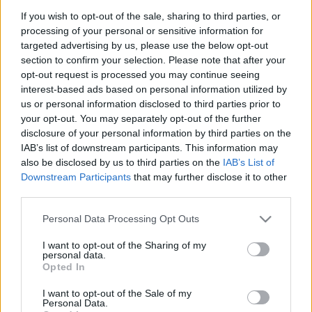
If you wish to opt-out of the sale, sharing to third parties, or
processing of your personal or sensitive information for
targeted advertising by us, please use the below opt-out
section to confirm your selection. Please note that after your
opt-out request is processed you may continue seeing
interest-based ads based on personal information utilized by
us or personal information disclosed to third parties prior to
your opt-out. You may separately opt-out of the further
disclosure of your personal information by third parties on the
Αθήνα
IAB’s list of downstream participants. This information may
also be disclosed by us to third parties on the
IAB’s List of
Διαμονή με θέα στον Λυκαβηττό και την Ακρόπολη σε πολύ
Downstream Participants
that may further disclose it to other
καλή τιμή!
third parties.
30 Σεπτεμβρίου 2019, 16:24
Minimal design και εξέχουσα πολυτέλεια, στις εξαιρετικές σουίτες Heart of
Please note that this website/app uses one or more Google
Personal Data Processing Opt Outs
Athens, στην ολοζώντανη περιοχή...
services and may gather and store information including but
not limited to your visit or usage behaviour. You may click to
I want to opt-out of the Sharing of my
personal data.
grant or deny consent to Google and its third-party tags to
Opted In
use your data for below specified purposes in below Google
consent section.
I want to opt-out of the Sale of my
Personal Data.