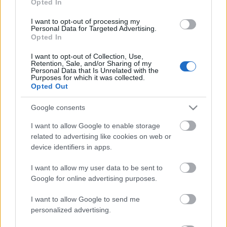
Opted In
I want to opt-out of processing my
Personal Data for Targeted Advertising.
Opted In
Αθήνα
I want to opt-out of Collection, Use,
Μοναδικό: Αυτό το μαγαζί στο Γκάζι σου σερβίρει φαγητό
Retention, Sale, and/or Sharing of my
Personal Data that Is Unrelated with the
στον… αέρα! Πόσο κοστίζει το δείπνο;
Purposes for which it was collected.
Opted Out
24 Σεπτεμβρίου 2019, 15:39
Ο λόγος, βέβαια, για το μοναδικό Dinner in the sky, το “τραπέζι που
Google consents
αιωρείται”...
I want to allow Google to enable storage
related to advertising like cookies on web or
device identifiers in apps.
I want to allow my user data to be sent to
Google for online advertising purposes.
I want to allow Google to send me
personalized advertising.
Food & Travel