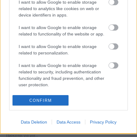
I want to allow Google to enable storage
Galaxy Bar & Restaurant: Καλοκαιρινό μενού και νέα λίστα
related to analytics like cookies on web or
κοκτέιλ με θέα την Ακρόπολη!
device identifiers in apps.
27 Ιουνίου 2019, 12:06
Με έμπνευση από το ελληνικό καλοκαίρι, το νέο μενού του Galaxy Bar &
I want to allow Google to enable storage
Restaurant...
related to functionality of the website or app.
I want to allow Google to enable storage
related to personalization.
I want to allow Google to enable storage
related to security, including authentication
functionality and fraud prevention, and other
user protection.
Food & Travel
CONFIRM
Αυτό το στέκι στο Θησείο με την αξιοζήλευτη θέα, δεν μπορείς
να το χάσεις!
Data Deletion
Data Access
Privacy Policy
17 Φεβρουαρίου 2019, 14:20
Chocolat Royal... an experience of the senses in the center of Athens
Πρόκειται για μια...