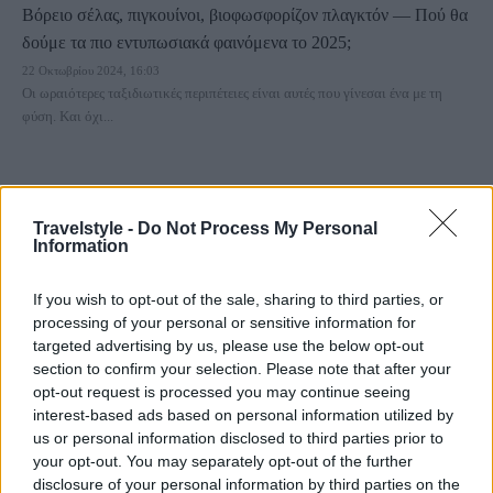
Βόρειο σέλας, πιγκουίνοι, βιοφωσφορίζον πλαγκτόν — Πού θα
δούμε τα πιο εντυπωσιακά φαινόμενα το 2025;
22 Οκτωβρίου 2024, 16:03
Οι ωραιότερες ταξιδιωτικές περιπέτειες είναι αυτές που γίνεσαι ένα με τη
φύση. Και όχι...
Travelstyle -
Do Not Process My Personal
Information
If you wish to opt-out of the sale, sharing to third parties, or
processing of your personal or sensitive information for
targeted advertising by us, please use the below opt-out
Trip Ideas
section to confirm your selection. Please note that after your
Τα πιο οικονομικά μέρη στον κόσμο για να δείτε το Βόρειο
opt-out request is processed you may continue seeing
Σέλας
interest-based ads based on personal information utilized by
us or personal information disclosed to third parties prior to
17 Σεπτεμβρίου 2024, 15:51
your opt-out. You may separately opt-out of the further
Εάν δεν έχετε δει ποτέ το Βόρειο Σέλας, το εντυπωσιακό φυσικό φαινόμενο
disclosure of your personal information by third parties on the
όπου δημιουργούνται...