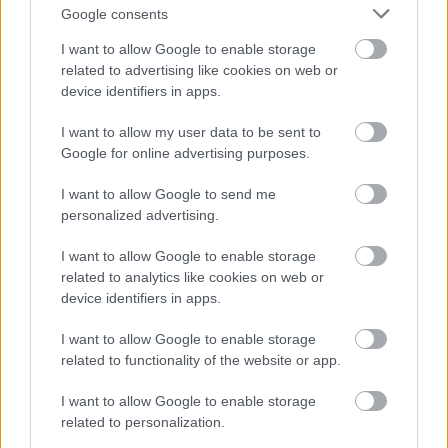
Google consents
I want to allow Google to enable storage
Κόσμος
related to advertising like cookies on web or
Το Βόρειο Σέλας θάμπωσε τους ουρανούς της Ευρώπης από το
device identifiers in apps.
Ηνωμένο Βασίλειο και τη Γερμανία μέχρι την Ιταλία και την
Ελλάδα – Πως έγινε...
I want to allow my user data to be sent to
Google for online advertising purposes.
8 Νοεμβρίου 2023, 10:20
Το Βόρειο Σέλας θαμπώνει στους ουρανούς της Ευρώπης από την Ιταλία
I want to allow Google to send me
μέχρι τη Βουλγαρία!...
personalized advertising.
I want to allow Google to enable storage
related to analytics like cookies on web or
device identifiers in apps.
I want to allow Google to enable storage
related to functionality of the website or app.
I want to allow Google to enable storage
Κόσμος
related to personalization.
Κοιμηθείτε κάτω από το Βόρειο Σέλας! Τα 9 ξενοδοχεία με την