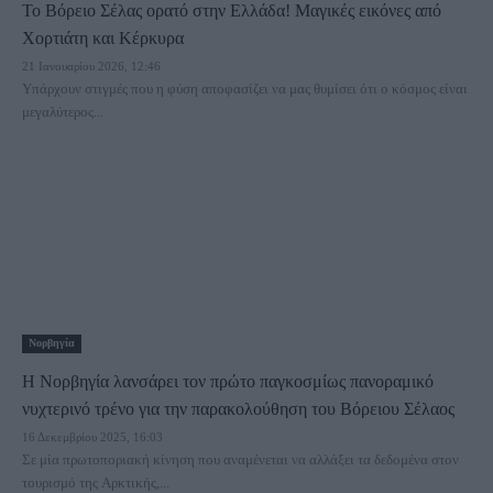
Το Βόρειο Σέλας ορατό στην Ελλάδα! Μαγικές εικόνες από
Χορτιάτη και Κέρκυρα
21 Ιανουαρίου 2026, 12:46
Υπάρχουν στιγμές που η φύση αποφασίζει να μας θυμίσει ότι ο κόσμος είναι
μεγαλύτερος...
Νορβηγία
Η Νορβηγία λανσάρει τον πρώτο παγκοσμίως πανοραμικό
νυχτερινό τρένο για την παρακολούθηση του Βόρειου Σέλαος
16 Δεκεμβρίου 2025, 16:03
Σε μία πρωτοποριακή κίνηση που αναμένεται να αλλάξει τα δεδομένα στον
τουρισμό της Αρκτικής,...