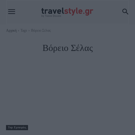
Αρχική
Tags
Βόρειο Σέλας
Βόρειο Σέλας
Τοp Εμπειρίες