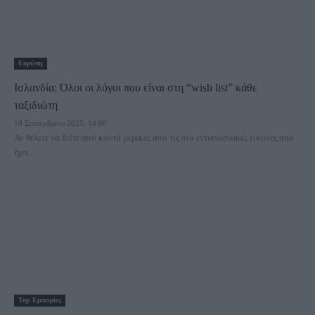
Ευρώπη
Ισλανδία: Όλοι οι λόγοι που είναι στη “wish list” κάθε
ταξιδιώτη
19 Σεπτεμβρίου 2025, 14:00
Αν θέλετε να δείτε από κοντά μερικές από τις πιο εντυπωσιακές εικόνες που
έχει...
Τοp Εμπειρίες