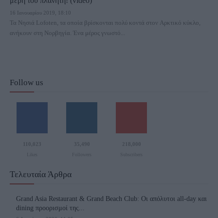
μέρη του πλανήτη! (video)
16 Ιανουαρίου 2019, 18:10
Τα Νησιά Lofoten, τα οποία βρίσκονται πολύ κοντά στον Αρκτικό κύκλο,
ανήκουν στη Νορβηγία. Ένα μέρος γνωστό...
Follow us
110,023
35,490
218,000
Likes
Followers
Subscribers
Τελευταία Άρθρα
Grand Asia Restaurant & Grand Beach Club: Οι απόλυτοι all-day και
dining προορισμοί της...