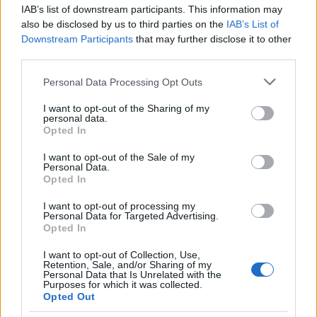
IAB’s list of downstream participants. This information may
also be disclosed by us to third parties on the
IAB’s List of
Downstream Participants
that may further disclose it to other
third parties.
Please note that this website/app uses one or more Google
Personal Data Processing Opt Outs
services and may gather and store information including but
not limited to your visit or usage behaviour. You may click to
I want to opt-out of the Sharing of my
personal data.
grant or deny consent to Google and its third-party tags to
Opted In
use your data for below specified purposes in below Google
Travel News
consent section.
I want to opt-out of the Sale of my
Personal Data.
Γιατί το Βόρειο Σέλας θα είναι τόσο ορατό το 2024;
Opted In
23 Ιανουαρίου 2024, 11:03
Το 2024 θα είναι μια καλή χρονιά για τις θεάσεις του βόρειου σέλας. Γιατί...
I want to opt-out of processing my
Personal Data for Targeted Advertising.
Opted In
I want to opt-out of Collection, Use,
Retention, Sale, and/or Sharing of my
Personal Data that Is Unrelated with the
Purposes for which it was collected.
Opted Out