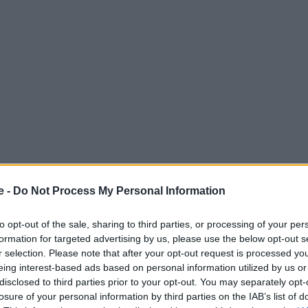
e -
Do Not Process My Personal Information
ον κόσμο, έχει μείνει σε άπειρα ξενοδοχεία και είναι ο
to opt-out of the sale, sharing to third parties, or processing of your per
ς σωστές ταξιδιωτικές συμβουλές. Αυτή τη φορά ο
formation for targeted advertising by us, please use the below opt-out s
ΟΝΩΝ μας δίνει κάποια πολύ χρηστικά tips κατά τη
r selection. Please note that after your opt-out request is processed y
eing interest-based ads based on personal information utilized by us or
οδοχείο, 3, 4 ή και 5 αστέρων: Ποια είναι τα πιο
disclosed to third parties prior to your opt-out. You may separately opt-
 Και τι πρέπει να κάνετε;
Στον λογαριασμό του στο Tik
losure of your personal information by third parties on the IAB’s list of