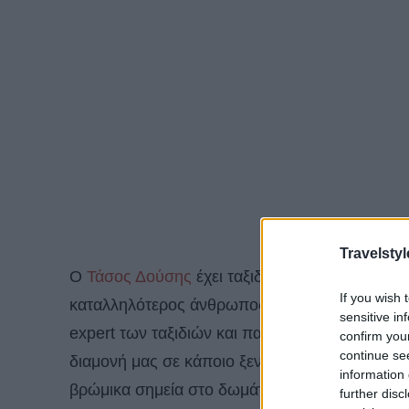
Travelstyl
Ο
Τάσος Δούσης
έχει ταξιδέψει σχεδόν σε όλο τ
If you wish 
καταλληλότερος άνθρωπος για να μας δώσει τι
sensitive in
expert των ταξιδιών και παρουσιαστής των ΕΙΚ
confirm you
continue se
διαμονή μας σε κάποιο ξενοδοχείο, σε όποιο ξεν
information 
βρώμικα σημεία στο δωμάτιο ενός ξενοδοχείου;
further disc