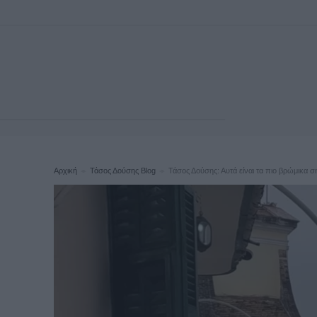
Αρχική
Τάσος Δούσης Blog
Τάσος Δούσης: Αυτά είναι τα πιο βρώμικα ση