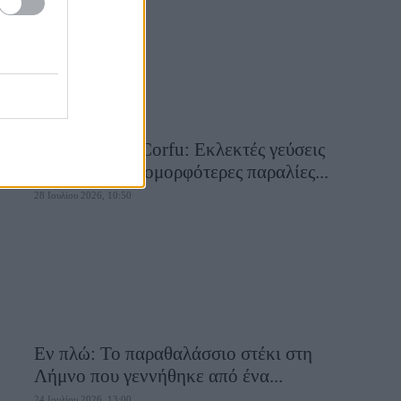
Aiolia Avlaki Corfu: Εκλεκτές γεύσεις
σε μία από τις ομορφότερες παραλίες...
28 Ιουλίου 2026, 10:50
Εν πλώ: Το παραθαλάσσιο στέκι στη
Λήμνο που γεννήθηκε από ένα...
24 Ιουλίου 2026, 13:00