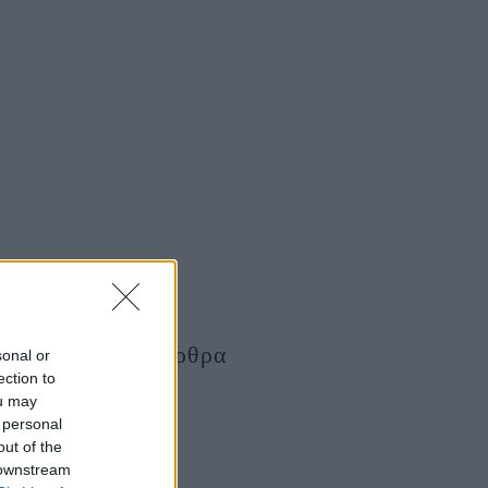
Τελευταία Άρθρα
sonal or
ection to
ou may
 personal
out of the
 downstream