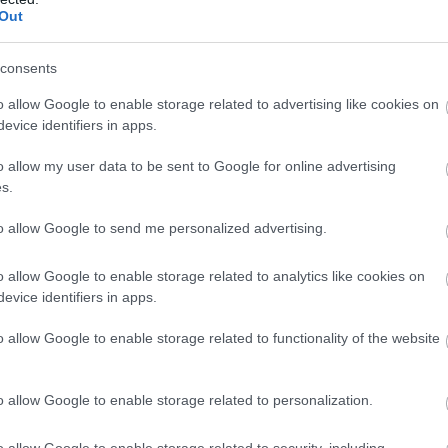
Out
consents
o allow Google to enable storage related to advertising like cookies on
evice identifiers in apps.
o allow my user data to be sent to Google for online advertising
s.
to allow Google to send me personalized advertising.
o allow Google to enable storage related to analytics like cookies on
evice identifiers in apps.
o allow Google to enable storage related to functionality of the website
o allow Google to enable storage related to personalization.
ρώμικα σημεία σε ενα δωμάτιο
ι κάνουμε?
#fy
#fypage
#traveltiktok
o allow Google to enable storage related to security, including