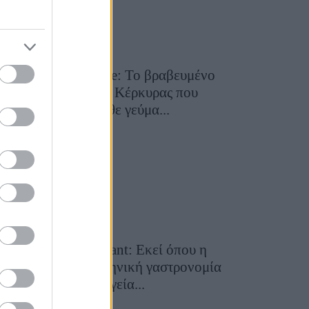
Toula’s Seaside: Το βραβευμένο
εστιατόριο της Κέρκυρας που
μετατρέπει κάθε γεύμα...
28 Ιουλίου 2026, 11:05
Cavos Restaurant: Εκεί όπου η
αυθεντική ελληνική γαστρονομία
συναντά τη μαγεία...
28 Ιουλίου 2026, 10:58