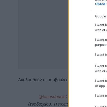
Opted 
Google 
I want t
web or d
I want t
purpose
I want 
I want t
web or d
Ακολουθούν οι συμβουλές του:
I want t
or app.
I want t
@tasosdousis1
Αυτά ειναι τα πιο β
ξενοδοχείου. Τι πρεπει να προσέχουμε τ
I want t