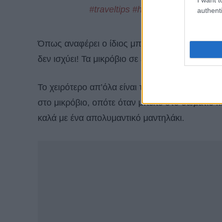
#traveltips
#hotelroom
♬ πρωτότυ
authenti
Όπως αναφέρει ο ίδιος μπορεί σε πρώτη ματιά
δεν ισχύει! Τα μικρόβιο σε ένα δωμάτιο ξενοδο
Το χειρότερο απ’όλα είναι το
τηλεκοντρόλ
της 
στο μικρόβιο, οπότε όταν μπείτε στο δωμάτιο κ
καλά με ένα απολυμαντικό μαντηλάκι.