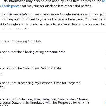
. This information may also be disclosed by us to third parties on the
IA
ς αποκαλύπτει τα πιο βρώμικά σημεία στο
Participants
that may further disclose it to other third parties.
είου:
 that this website/app uses one or more Google services and may gath
including but not limited to your visit or usage behaviour. You may click 
 Advertisement -
 to Google and its third-party tags to use your data for below specifi
ogle consent section.
l Data Processing Opt Outs
o opt-out of the Sharing of my personal data.
In
o opt-out of the Sale of my Personal Data.
In
to opt-out of processing my Personal Data for Targeted
ing.
In
o opt-out of Collection, Use, Retention, Sale, and/or Sharing
ersonal Data that Is Unrelated with the Purposes for which it
lected.