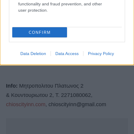
functionality and fraud prevention, and other
user protection.
CONFIRM
Data Deletion
Data Access
Privacy Policy
Info:
Μητροπολιτου Πλατωνος 2
& Κουντουριωτου 2, Τ. 2271080062,
chioscityinn.com
,
chioscityinn@gmail.com