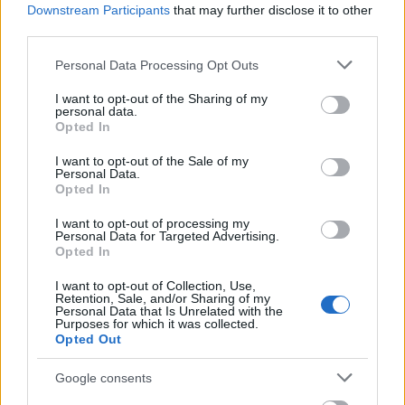
Downstream Participants
that may further disclose it to other
third parties.
Please note that this website/app uses one or more Google
Personal Data Processing Opt Outs
services and may gather and store information including but
not limited to your visit or usage behaviour. You may click to
I want to opt-out of the Sharing of my
personal data.
grant or deny consent to Google and its third-party tags to
Opted In
use your data for below specified purposes in below Google
consent section.
I want to opt-out of the Sale of my
Personal Data.
Opted In
I want to opt-out of processing my
Personal Data for Targeted Advertising.
Opted In
I want to opt-out of Collection, Use,
Retention, Sale, and/or Sharing of my
Personal Data that Is Unrelated with the
Purposes for which it was collected.
Opted Out
Google consents