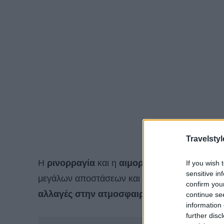
Travelstyl
Η
ρινορραγία
και η
αιμορραγία
του αυτιού εί
If you wish 
sensitive in
μεγάλων αποστάσεων και μπορεί να προκληθεί
confirm you
αλλαγές στην ατμοσφαιρική πίεση και την υ
continue se
information 
further disc
-