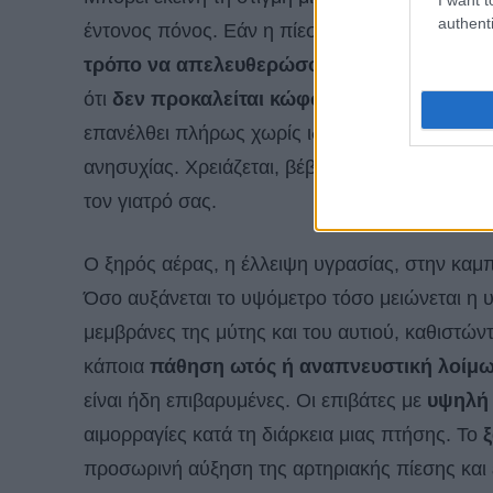
authenti
έντονος πόνος. Εάν η πίεση είναι πολύ μεγάλη
τρόπο να απελευθερώσουν την πίεση
και ν
ότι
δεν προκαλείται κώφωση
. Η ακοή μπορεί
επανέλθει πλήρως χωρίς ιδιαίτερη θεραπεία. 
ανησυχίας. Χρειάζεται, βέβαια, σε τέτοιες περ
τον γιατρό σας.
Ο ξηρός αέρας, η έλλειψη υγρασίας, στην καμ
Όσο αυξάνεται το υψόμετρο τόσο μειώνεται η υ
μεμβράνες της μύτης και του αυτιού, καθιστών
κάποια
πάθηση ωτός ή αναπνευστική λοίμ
είναι ήδη επιβαρυμένες. Οι επιβάτες με
υψηλή 
αιμορραγίες κατά τη διάρκεια μιας πτήσης. Το
ξ
προσωρινή αύξηση της αρτηριακής πίεσης και ε