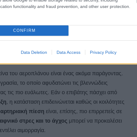
cation functionality and fraud prevention, and other user protection.
 τα αυτιά,
μέσω της αιμορραγίας, βρίσκουν τον
α εξισωθούν με το περιβάλλον τους. Τα καλά νέα είναι
 να επηρεαστεί για μία με δύο εβδομάδες, αλλά θα
CONFIRM
Τις περισσότερες φορές δεν υπάρχει σοβαρός λόγος
ιπτώσεις πάντα να συμβουλεύεστε και να επισκέπτεστε
Data Deletion
Data Access
Privacy Policy
πίνα του αεροπλάνου είναι ένας ακόμα παράγοντας.
γρασία, το οποίο αφυδατώνει τις βλεννώδεις
τας τις πιο ευάλωτες. Εάν ο επιβάτης πάσχει από
ωξη
, η κατάσταση επιδεινώνεται καθώς οι κοιλότητες
αρτηριακή πίεση
είναι, επίσης, πιο επιρρεπείς σε
αφνικό στρες και το άγχος
μπορεί να προκαλέσει
ντέλει αιμορραγία.