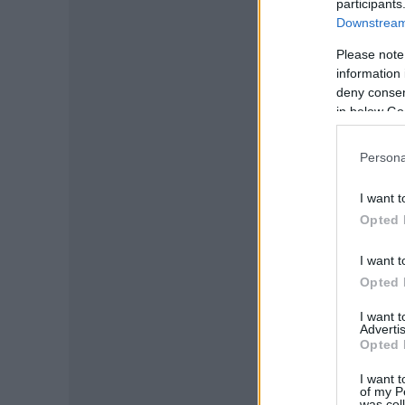
participants
Downstream 
Please note
information 
deny consent
in below Go
Persona
I want t
Opted 
I want t
Opted 
I want 
Advertis
Opted 
I want t
of my P
was col