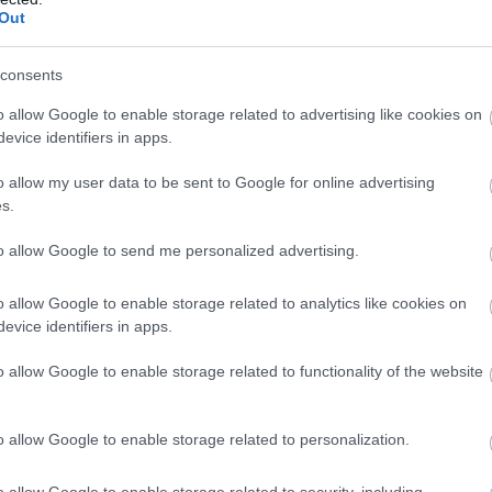
Out
consents
o allow Google to enable storage related to advertising like cookies on
evice identifiers in apps.
o allow my user data to be sent to Google for online advertising
s.
to allow Google to send me personalized advertising.
ται να αλλάξει απότομα
υψόμετρο
. Η πίεση στον αέρα
ντας
πίεση στους ρινικούς κόλπους και τα αυτιά
. Οι
o allow Google to enable storage related to analytics like cookies on
ίναι η προστασία του τυμπάνου, δεν προλαβαίνουν να
evice identifiers in apps.
το αυτί. Γεγονός που μπορεί να προκαλέσει
πόνο ή
o allow Google to enable storage related to functionality of the website
ρραγία. Η πίεση μπορεί, παράλληλα, να επηρεάσει και
οιλότητας
, οδηγώντας σε ρινορραγία.
o allow Google to enable storage related to personalization.
 τρομακτική, ειδικά εκείνη του αυτιού γιατί προηγείται
o allow Google to enable storage related to security, including