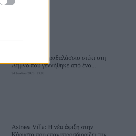
28 Ιουλίου 2026, 10:50
Εν πλώ: Το παραθαλάσσιο στέκι στη
Λήμνο που γεννήθηκε από ένα...
24 Ιουλίου 2026, 13:00
Astraea Villa: Η νέα άφιξη στην
Κάρυστο που επαναπροσδιορίζει την