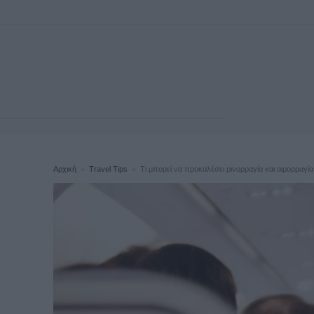
Αρχική
Travel Tips
Τι μπορεί να προκαλέσει ρινορραγία και αιμορραγία