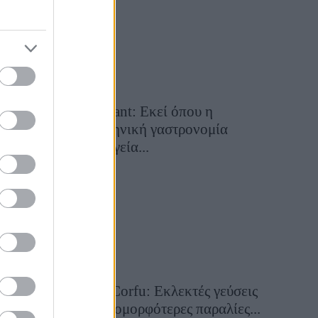
Cavos Restaurant: Εκεί όπου η
αυθεντική ελληνική γαστρονομία
συναντά τη μαγεία...
28 Ιουλίου 2026, 10:58
Aiolia Avlaki Corfu: Εκλεκτές γεύσεις
σε μία από τις ομορφότερες παραλίες...