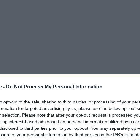
e -
Do Not Process My Personal Information
ναι πιθανό να συμβεί κατά τη διάρκεια μιας πτήσης
to opt-out of the sale, sharing to third parties, or processing of your per
formation for targeted advertising by us, please use the below opt-out s
 από ποικίλους παράγοντες.
Οι κύριοι λόγοι είναι οι
r selection. Please note that after your opt-out request is processed y
γρασία, διάφορες παθήσεις, αλλά και το άγχος
.
eing interest-based ads based on personal information utilized by us or
disclosed to third parties prior to your opt-out. You may separately opt-
losure of your personal information by third parties on the IAB’s list of
 Advertisement -