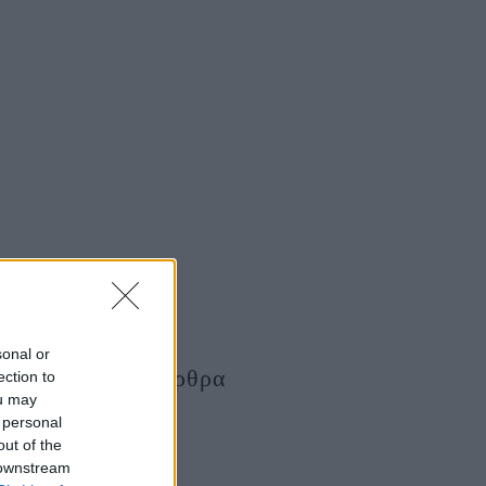
sonal or
Τελευταία Άρθρα
ection to
ou may
 personal
out of the
 downstream