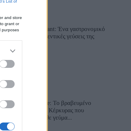
B’s List of
er and store
to grant or
Tsapis Restaurant: Ένα γαστρονομικό
ed purposes
ταξίδι στις αυθεντικές γεύσεις της
Σίφνου!
29 Ιουλίου 2026, 9:54
Toula’s Seaside: Το βραβευμένο
εστιατόριο της Κέρκυρας που
μετατρέπει κάθε γεύμα...
28 Ιουλίου 2026, 11:05