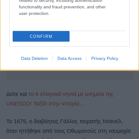
related to security, including authentication
functionality and fraud prevention, and other
user protection.
CONFIRM
Data Deletion
Data Access
Privacy Policy
Δείτε και
τα 6 ελληνικά νησιά με μνημεία της
UNESCO! Ταξίδι στην ιστορία…
Το 1675, ο διαβόητος Γάλλος πειρατής Ντανιέλ,
όταν ηττήθηκε από τους Οθωμανούς στη ναυμαχία