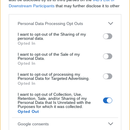
Downstream Participants
that may further disclose it to other
Γιάννη Κουράγιο -που έχει κάνει και τις ανασκαφές-
third parties.
αποδεικνύουν ότι το Δεσποτικό στην αρχαιότητα
Please note that this website/app uses one or more Google
Personal Data Processing Opt Outs
ήταν μια… μικρή Δήλος! Η σημασία του αρχαϊκού
services and may gather and store information including but
not limited to your visit or usage behaviour. You may click to
I want to opt-out of the Sharing of my
ιερού, που ήταν αφιερωμένο στον Απόλλωνα, αλλά
personal data.
grant or deny consent to Google and its third-party tags to
Opted In
και το πλήθος των ευρημάτων που έχουν έρθει στο
use your data for below specified purposes in below Google
consent section.
φως ενισχύουν τον ισχυρισμό αυτό.
I want to opt-out of the Sale of my
Personal Data.
Opted In
Μάλιστα, όπως έχει ανακοινωθεί από το υπουργείο
I want to opt-out of processing my
Personal Data for Targeted Advertising.
Πολιτισμού, η ολοκλήρωση του έργου έχει ως
Opted In
απώτερο σκοπό την οργάνωση και ανάδειξη του
I want to opt-out of Collection, Use,
χώρου σε ένα πρότυπο αρχαιολογικό πάρκο στις
Retention, Sale, and/or Sharing of my
Personal Data that Is Unrelated with the
Κυκλάδες, αφού πρόκειται για ένα από τα μοναδικά
Purposes for which it was collected.
Opted Out
ακατοίκητα νησιά στις Κυκλάδες, με ιδιαίτερο
φυσικό κάλλος. Με απλά λόγια, το Δεσποτικό θα
Google consents