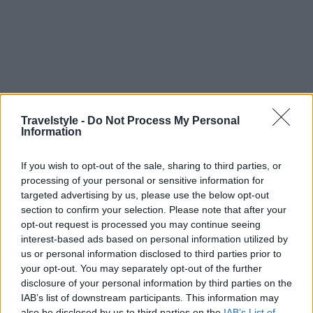
Travelstyle -
Do Not Process My Personal
Information
If you wish to opt-out of the sale, sharing to third parties, or
processing of your personal or sensitive information for
targeted advertising by us, please use the below opt-out
section to confirm your selection. Please note that after your
opt-out request is processed you may continue seeing
interest-based ads based on personal information utilized by
us or personal information disclosed to third parties prior to
your opt-out. You may separately opt-out of the further
disclosure of your personal information by third parties on the
Η μελέτη για την αναστήλωση των αρχαίων,
IAB’s list of downstream participants. This information may
σημαντικών ευρημάτων, που κατά τον αρχαιολόγο
also be disclosed by us to third parties on the
IAB’s List of