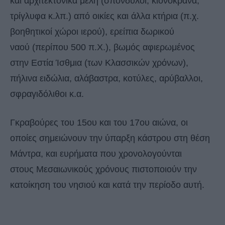
και αρχιτεκτονικά μέλη (σπόνδυλοι, κιονόκρανα,
τρίγλυφα κ.λπ.) από οικίες και άλλα κτήρια (π.χ.
βοηθητικοί χώροι ιερού), ερείπια δωρικού
ναού (περίπου 500 π.Χ.), βωμός αφιερωμένος
στην Εστία Ίσθμια (των Κλασσικών χρόνων),
πήλινα ειδώλια, αλάβαστρα, κοτύλες, αρύβαλλοι,
σφραγιδόλιθοι κ.α.
Γκραβούρες του 15ου και του 17ου αιώνα, οι
οποίες σημειώνουν την ύπαρξη κάστρου στη θέση
Μάντρα, και ευρήματα που χρονολογούνται
στους Μεσαιωνικούς χρόνους πιστοποιούν την
κατοίκηση του νησιού και κατά την περίοδο αυτή.