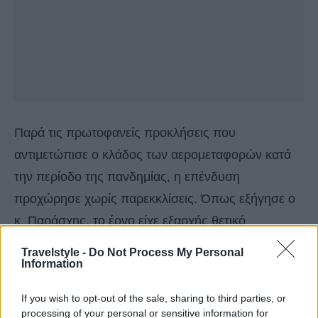
Παρά τις πρωτοφανείς προκλήσεις που
αντιμετώπισε ο κλάδος των αερομεταφορών κατά
την περίοδο της πανδημίας, η επένδυση
προχώρησε χωρίς παρεκκλίσεις. Όπως εξήγησε ο
κ. Παράσχης, το έργο είχε εξαρχής θετικό
επιχειρηματικό αποτύπωμα, γεγονός που οδήγησε
Travelstyle -
Do Not Process My Personal
Information
στη συνέχιση της υλοποίησής του ακόμη και σε ένα
ιδιαίτερα αβέβαιο περιβάλλον. Ελλείψει θεσμικού
If you wish to opt-out of the sale, sharing to third parties, or
πλαισίου για την αυτοπαραγωγή και την
processing of your personal or sensitive information for