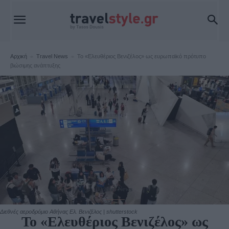
Αρχική
Travel News
Το «Ελευθέριος Βενιζέλος» ως ευρωπαϊκό πρότυπο
βιώσιμης ανάπτυξης
Travel News
Διεθνές αεροδρόμιο Αθήνας Ελ. Βενιζέλος | shutterstock
Το «Ελευθέριος Βενιζέλος» ως