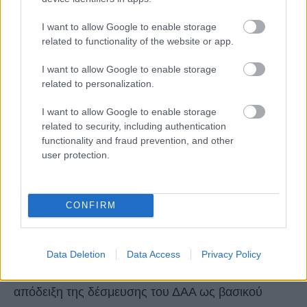
δυνατή ιδιοκατανάλωση και ενεργειακή αυτονομία
εντός των εγκαταστάσεών του.
I want to allow Google to enable storage
related to functionality of the website or app.
Παράλληλα, στο πλαίσιο της συνολικής
I want to allow Google to enable storage
στρατηγικής απανθρακοποίησης, το αεροδρόμιο
related to personalization.
προχώρησε στην ηλεκτροκίνηση 61 οχημάτων του
I want to allow Google to enable storage
στόλου του, στην ανάπτυξη εκτεταμένου δικτύου
related to security, including authentication
functionality and fraud prevention, and other
ηλεκτροφόρτισης και υποδομών μέσης τάσης,
user protection.
καθώς και στην εγκατάσταση αντλιών θερμότητας,
αντικαθιστώντας τη χρήση φυσικού αερίου για τις
CONFIRM
ανάγκες θέρμανσης.
Αναφερόμενος στη σημασία της επένδυσης, ο κ.
Data Deletion
Data Access
Privacy Policy
Παράσχης υπογράμμισε ότι πρόκειται για έμπρακτη
απόδειξη της δέσμευσης του ΔΑΑ ως βασικού