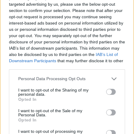
targeted advertising by us, please use the below opt-out
αποθήκευση ενέργειας, αποφασίστηκε η τμηματική
section to confirm your selection. Please note that after your
ανάπτυξη του προγράμματος σε δύο φάσεις.
opt-out request is processed you may continue seeing
interest-based ads based on personal information utilized by
us or personal information disclosed to third parties prior to
your opt-out. You may separately opt-out of the further
disclosure of your personal information by third parties on the
IAB’s list of downstream participants. This information may
also be disclosed by us to third parties on the
IAB’s List of
Downstream Participants
that may further disclose it to other
third parties.
Please note that this website/app uses one or more Google
Personal Data Processing Opt Outs
services and may gather and store information including but
not limited to your visit or usage behaviour. You may click to
I want to opt-out of the Sharing of my
personal data.
grant or deny consent to Google and its third-party tags to
Opted In
use your data for below specified purposes in below Google
consent section.
I want to opt-out of the Sale of my
Personal Data.
Opted In
I want to opt-out of processing my