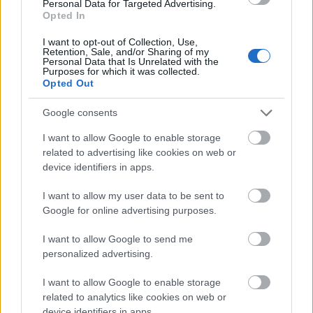
Personal Data for Targeted Advertising.
Opted In
Η πρώτη φάση περιλάμβανε φωτοβολταϊκό πάρκο
I want to opt-out of Collection, Use,
Retention, Sale, and/or Sharing of my
ισχύος 16 MWp, το οποίο τέθηκε σε λειτουργία στις
Personal Data that Is Unrelated with the
Purposes for which it was collected.
αρχές του 2023 και καλύπτει περίπου το 45% της
Opted Out
ετήσιας κατανάλωσης ηλεκτρικής ενέργειας του
Google consents
αεροδρομίου. Η δεύτερη φάση ολοκληρώθηκε το
I want to allow Google to enable storage
δεύτερο εξάμηνο του 2025 και περιλάμβανε την
related to advertising like cookies on web or
εγκατάσταση επιπλέον φωτοβολταϊκού πάρκου
device identifiers in apps.
ισχύος 35,5 MWp, σε συνδυασμό με σύστημα
I want to allow my user data to be sent to
αποθήκευσης ενέργειας 82 MWh.
Google for online advertising purposes.
I want to allow Google to send me
Με την ολοκλήρωση των δύο φάσεων, ο ΔΑΑ
personalized advertising.
διαθέτει πλέον συνολική εγκατεστημένη ισχύ 51,5
I want to allow Google to enable storage
MW με αποθήκευση, επιτυγχάνοντας τη μέγιστη
related to analytics like cookies on web or
device identifiers in apps.