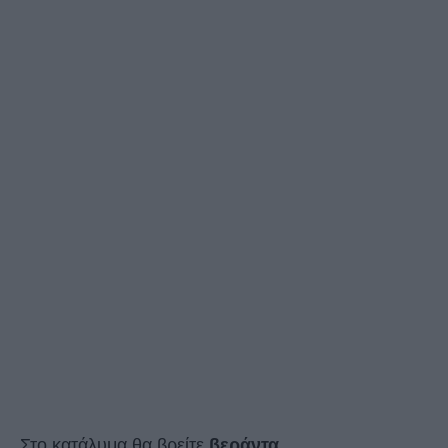
Στο κατάλυμα θα βρείτε
βεράντα
.