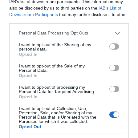
IAB’s list of downstream participants. This information may
also be disclosed by us to third parties on the
IAB’s List of
Downstream Participants
that may further disclose it to other
third parties.
Please note that this website/app uses one or more Google
Personal Data Processing Opt Outs
services and may gather and store information including but
not limited to your visit or usage behaviour. You may click to
I want to opt-out of the Sharing of my
personal data.
grant or deny consent to Google and its third-party tags to
Opted In
use your data for below specified purposes in below Google
consent section.
I want to opt-out of the Sale of my
Personal Data.
Opted In
I want to opt-out of processing my
Personal Data for Targeted Advertising.
Opted In
I want to opt-out of Collection, Use,
Retention, Sale, and/or Sharing of my
Personal Data that Is Unrelated with the
Purposes for which it was collected.
Opted Out