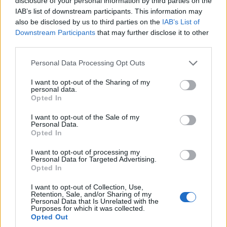
disclosure of your personal information by third parties on the
Το Εθνικό Μνημείο της Κάσμπα, εμβληματικό ορόσημο της Τυνησίας με
IAB’s list of downstream participants. This information may
τυνησιακές σημαίες, βρίσκεται στην πλατεία Κάσμπα στο κέντρο της Τύνιδας,
also be disclosed by us to third parties on the
IAB’s List of
δίπλα στο Δημαρχείο
Downstream Participants
that may further disclose it to other
third parties.
Η Λεωφόρος
habib bourguiba
είναι ο πιο
Please note that this website/app uses one or more Google
Personal Data Processing Opt Outs
κεντρικός και εμβληματικός δρόμος της Τύνιδας
services and may gather and store information including but
που συχνά παρομοιάζεται με τα Ηλύσια Πεδία στο
not limited to your visit or usage behaviour. You may click to
I want to opt-out of the Sharing of my
personal data.
grant or deny consent to Google and its third-party tags to
Παρίσι! Ενώνει το λιμάνι με την παλιά Πόλη της
Opted In
use your data for below specified purposes in below Google
Τύνιδας και αποτελεί την καρδιά της σύγχρονης
consent section.
I want to opt-out of the Sale of my
Personal Data.
πρωτεύουσας. Έχει έναν πολύ όμορφο πεζόδρομο
Opted In
ανάμεσα από δέντρα και περιβάλλεται από κτήρια
I want to opt-out of processing my
ευρωπαϊκής αρχιτεκτονικής, όπως το Θέατρο, την
Personal Data for Targeted Advertising.
Opted In
Γαλλική Πρεσβεία και τον Καθεδρικό Ναό του Aγίου
I want to opt-out of Collection, Use,
Βινσεντίου του Παύλου. Στη μέση της λεωφόρου
Retention, Sale, and/or Sharing of my
Personal Data that Is Unrelated with the
δεσπόζει ακόμη ένα ορόσημο της πόλης, o
Πύργος
Purposes for which it was collected.
Opted Out
του Ρολογιού
. Έχει ύψος 40 μέτρων και χαρίζει