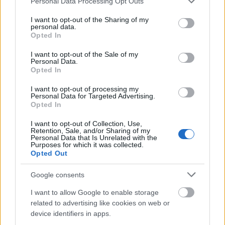
Personal Data Processing Opt Outs
ζωντανές τις παραδοσιακές τεχνικές και τις
services and may gather and store information including but
not limited to your visit or usage behaviour. You may click to
I want to opt-out of the Sharing of my
αυθεντικές ναξιώτικες γεύσεις.
Μέχρι που το 1990
personal data.
grant or deny consent to Google and its third-party tags to
Opted In
ο κ. Κουφόπουλος
αποφάσισε να κάνει το
use your data for below specified purposes in below Google
επόμενο βήμα και να δημιουργήσει στο Γαλανάδο
consent section.
I want to opt-out of the Sale of my
Personal Data.
της Νάξου τη σύγχρονη
Τυροκομία Νάξου
Opted In
βασισμένη όμως στη γνώση και την εμπειρία
I want to opt-out of processing my
Personal Data for Targeted Advertising.
τεσσάρων γενεών.
Opted In
I want to opt-out of Collection, Use,
Retention, Sale, and/or Sharing of my
Personal Data that Is Unrelated with the
Purposes for which it was collected.
Opted Out
Google consents
I want to allow Google to enable storage
related to advertising like cookies on web or
device identifiers in apps.