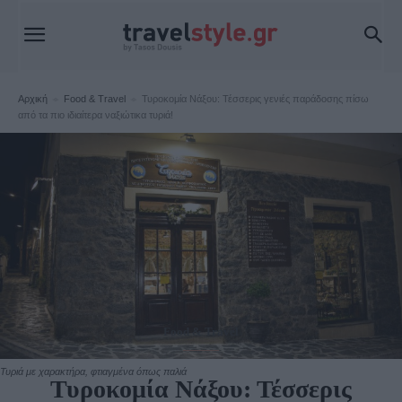
Αρχική
Food & Travel
Τυροκομία Νάξου: Τέσσερις γενιές παράδοσης πίσω
από τα πιο ιδιαίτερα ναξιώτικα τυριά!
Food & Travel
Τυριά με χαρακτήρα, φτιαγμένα όπως παλιά
Τυροκομία Νάξου: Τέσσερις