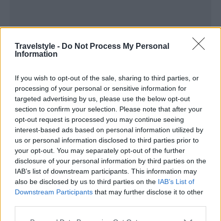
Travelstyle -
Do Not Process My Personal
Information
If you wish to opt-out of the sale, sharing to third parties, or
processing of your personal or sensitive information for
targeted advertising by us, please use the below opt-out
section to confirm your selection. Please note that after your
opt-out request is processed you may continue seeing
interest-based ads based on personal information utilized by
Τυροκομία Νάξου: Παράδοση,
us or personal information disclosed to third parties prior to
your opt-out. You may separately opt-out of the further
τεχνογνωσία και γεύσεις με ιστορία
disclosure of your personal information by third parties on the
IAB’s list of downstream participants. This information may
Η τέχνη της τυροκόμησης -που αρχικά ξεκίνησε
also be disclosed by us to third parties on the
IAB’s List of
Downstream Participants
that may further disclose it to other
για τις οικογενειακές ανάγκες- πέρασε από
third parties.
γενιά σε γενιά, από πατέρα σε γιο
, διατηρώντας
Please note that this website/app uses one or more Google