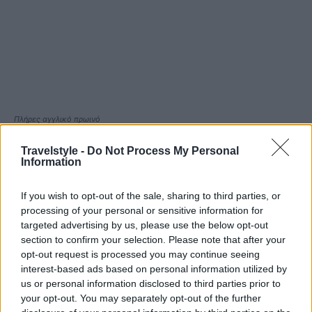
Πλήρες αγγλικό πρωινό
Shepherd’s Pie:
Πρόκειται για την περίφημη
Travelstyle -
Do Not Process My Personal
Information
βρετανική κρεατόπιτα. Μια αλμυρή πίτα που γίνεται
με κιμά αρνιού (ή μοσχαρίσιο κρέας, που
If you wish to opt-out of the sale, sharing to third parties, or
processing of your personal or sensitive information for
ονομάζεται τότε cottage pie), με μια στρώση πουρέ
targeted advertising by us, please use the below opt-out
πατάτας και ψημένη μέχρι να ροδίσει.
section to confirm your selection. Please note that after your
opt-out request is processed you may continue seeing
interest-based ads based on personal information utilized by
us or personal information disclosed to third parties prior to
your opt-out. You may separately opt-out of the further