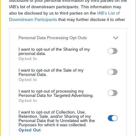
disclosure of your personal information by third parties on the
IAB’s list of downstream participants. This information may
also be disclosed by us to third parties on the
IAB’s List of
Downstream Participants
that may further disclose it to other
third parties.
Please note that this website/app uses one or more Google
Personal Data Processing Opt Outs
services and may gather and store information including but
not limited to your visit or usage behaviour. You may click to
I want to opt-out of the Sharing of my
personal data.
grant or deny consent to Google and its third-party tags to
Opted In
use your data for below specified purposes in below Google
consent section.
I want to opt-out of the Sale of my
Personal Data.
Opted In
I want to opt-out of processing my
Personal Data for Targeted Advertising.
Opted In
I want to opt-out of Collection, Use,
Retention, Sale, and/or Sharing of my
Personal Data that Is Unrelated with the
Purposes for which it was collected.
Opted Out