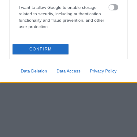
I want to allow Google to enable storage
related to security, including authentication
functionality and fraud prevention, and other
user protection.
Shepherd’s Pie
CONFIRM
Bangers and Mash
: Λουκάνικα που σερβίρονται
με πουρέ πατάτας και σάλτσα κρεμμυδιού, συχνά
Data Deletion
Data Access
Privacy Policy
συνοδευόμενα από αρακά.