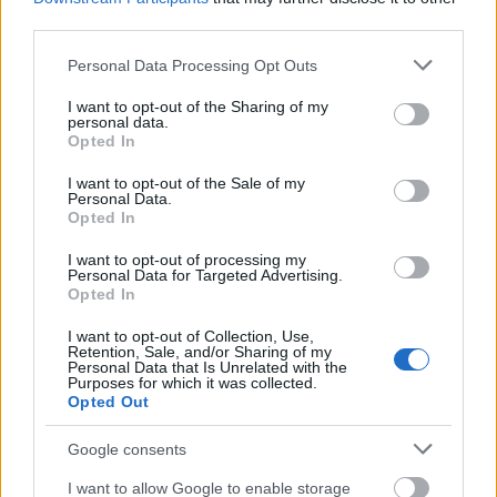
third parties.
Please note that this website/app uses one or more Google
Personal Data Processing Opt Outs
services and may gather and store information including but
not limited to your visit or usage behaviour. You may click to
I want to opt-out of the Sharing of my
personal data.
grant or deny consent to Google and its third-party tags to
Opted In
use your data for below specified purposes in below Google
consent section.
I want to opt-out of the Sale of my
Personal Data.
Opted In
I want to opt-out of processing my
Personal Data for Targeted Advertising.
Opted In
Βουκουρέστι (Baneasa) – Αθήνα
: Από τις 27
I want to opt-out of Collection, Use,
Retention, Sale, and/or Sharing of my
Οκτωβρίου, η σύνδεση μεταφέρεται από το
Personal Data that Is Unrelated with the
Purposes for which it was collected.
αεροδρόμιο Otopeni στο Baneasa, με τρεις
Opted Out
εβδομαδιαίες πτήσεις με Airbus A321.
Google consents
Κισινάου – Αθήνα
: Επαναφορά του
I want to allow Google to enable storage