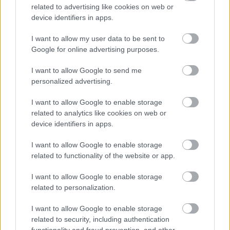
δρομολογίου που είχε διακοπεί το 2020, με
related to advertising like cookies on web or
device identifiers in apps.
εκκίνηση επίσης στις 27 Οκτωβρίου και τρεις
πτήσεις την εβδομάδα με Airbus A320.
I want to allow my user data to be sent to
Google for online advertising purposes.
Βαρσοβία (Modlin) – Αθήνα:
Νέο δρομολόγιο
I want to allow Google to send me
από την 1η Δεκεμβρίου, με τέσσερις
personalized advertising.
εβδομαδιαίες πτήσεις μέσω A321neo.
I want to allow Google to enable storage
related to analytics like cookies on web or
Έξι νέες συνδέσεις για την Κύπρο
device identifiers in apps.
Από την άλλη ενισχύεται αεροπορικά σημαντικά η
I want to allow Google to enable storage
related to functionality of the website or app.
Κύπρος τόσο μέσω της Λάρνακας όσο και της
Πάφου:
I want to allow Google to enable storage
related to personalization.
Για Λάρνακα:
I want to allow Google to enable storage
related to security, including authentication