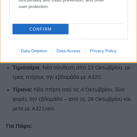
functionality and fraud prevention, and other
Βαρκελώνη
: Από 27 Οκτωβρίου, με δύο
user protection.
εβδομαδιαίες πτήσεις με Airbus A321.
Σκόπια:
Επιστροφή της σύνδεσης από τις 28
CONFIRM
Οκτωβρίου, δύο φορές την εβδομάδα με A321.
Σουτσεάβα (Ρουμανία)
: Επανεκκίνηση της
Data Deletion
Data Access
Privacy Policy
γραμμής από 18 Δεκεμβρίου με A321neo.
Τιμισοάρα
: Νέα σύνδεση από 13 Οκτωβρίου, με
τρεις πτήσεις την εβδομάδα με A320.
Τίρανα:
Νέα πτήση από τις 4 Οκτωβρίου, δύο
φορές την εβδομάδα – από τις 28 Οκτωβρίου και
μετά με A321neo.
Για Πάφο: