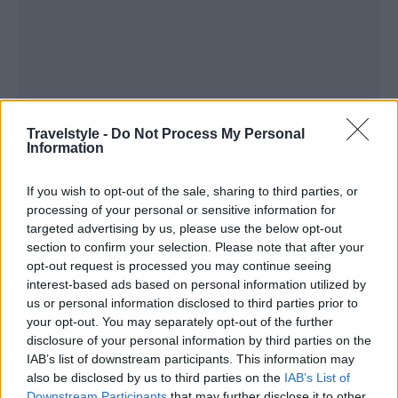
Travelstyle -
Do Not Process My Personal
Information
Τρεις νέες συνδέσεις για την Αθήνα
If you wish to opt-out of the sale, sharing to third parties, or
processing of your personal or sensitive information for
targeted advertising by us, please use the below opt-out
Η ελληνική πρωτεύουσα υποδέχεται τρία νέα
section to confirm your selection. Please note that after your
δρομολόγια:
opt-out request is processed you may continue seeing
interest-based ads based on personal information utilized by
us or personal information disclosed to third parties prior to
your opt-out. You may separately opt-out of the further
disclosure of your personal information by third parties on the
IAB’s list of downstream participants. This information may
also be disclosed by us to third parties on the
IAB’s List of
Downstream Participants
that may further disclose it to other