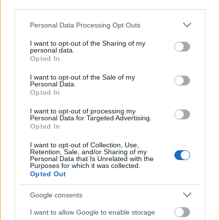
third parties.
Please note that this website/app uses one or more Google
Personal Data Processing Opt Outs
services and may gather and store information including but
not limited to your visit or usage behaviour. You may click to
I want to opt-out of the Sharing of my
personal data.
grant or deny consent to Google and its third-party tags to
Opted In
use your data for below specified purposes in below Google
consent section.
I want to opt-out of the Sale of my
Personal Data.
Opted In
I want to opt-out of processing my
Personal Data for Targeted Advertising.
Opted In
Ιταλική Μπρεζάολα πάνω σε Μαύρο Πολύσπορο
I want to opt-out of Collection, Use,
Retention, Sale, and/or Sharing of my
Personal Data that Is Unrelated with the
Ψωμάκι
Purposes for which it was collected.
Opted Out
Γεμιστή με Φρέσκα Σπαράγγια, Blue Cheese
Μους και Τραγανή Μικρή Μοτσαρέλα
Google consents
I want to allow Google to enable storage