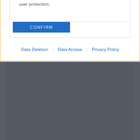
user protection.
Πάνω σε πουρέ Πατάτας-Μελιτζάνα, Μπουκέτο
Λαχανικών και Σάλτσα Άγριων Μανιταριών
CONFIRM
ή
Data Deletion
Data Access
Privacy Policy