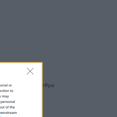
Τελευταία Άρθρα
sonal or
ection to
ou may
 personal
out of the
 downstream