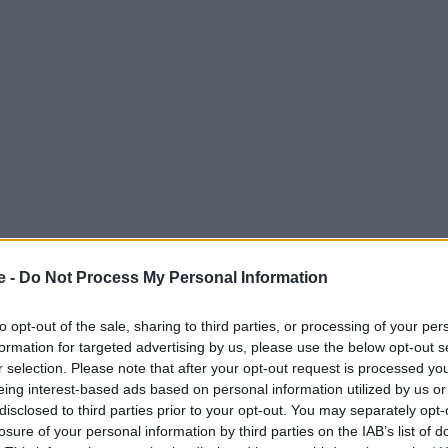
e -
Do Not Process My Personal Information
χρόνια λειτουργίας με νέες πολυτελείς εγκαταστάσεις και
to opt-out of the sale, sharing to third parties, or processing of your per
γευτικό τοπίο, υπερσύγχρονες ανέσεις, είναι όλα όσα
formation for targeted advertising by us, please use the below opt-out s
ητική μαγεία και να βιώσει μία αξέχαστη εμπειρία!
r selection. Please note that after your opt-out request is processed y
eing interest-based ads based on personal information utilized by us or
disclosed to third parties prior to your opt-out. You may separately opt-
 Advertisement -
losure of your personal information by third parties on the IAB’s list of