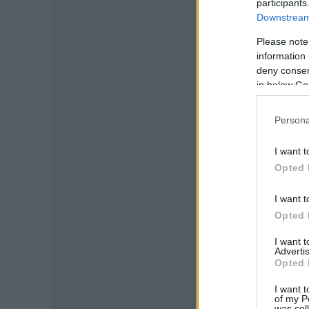
participants
Downstream 
Please note
information 
deny consent
in below Go
Persona
I want t
Opted 
I want t
Opted 
I want 
Advertis
Opted 
I want t
of my P
was col