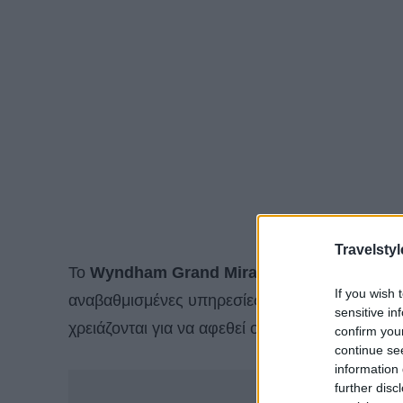
Travelstyl
Το
Wyndham Grand Mirabello
, γιορτάζει 50 
If you wish 
αναβαθμισμένες υπηρεσίες! Επιβλητική θέα, μα
sensitive in
χρειάζονται για να αφεθεί ο επισκέπτης στην Κρ
confirm you
continue se
information 
-
further disc