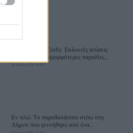
Aiolia Avlaki Corfu: Εκλεκτές γεύσεις
σε μία από τις ομορφότερες παραλίες...
28 Ιουλίου 2026, 10:50
Εν πλώ: Το παραθαλάσσιο στέκι στη
Λήμνο που γεννήθηκε από ένα...
24 Ιουλίου 2026, 13:00