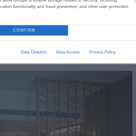
ενός bohemian chic ξενοδοχείου. Η μποέμικη
cation functionality and fraud prevention, and other user protection.
των παραδόσεων και των χαρακτηριστικών της
λυτελείς χώρους, τις επιλογές των υλικών και τη
CONFIRM
τωθούν στοιχεία σύγχρονης πολυτέλειας και
ύς χώρους, διατηρώντας παράλληλα την αβίαστη
Data Deletion
Data Access
Privacy Policy