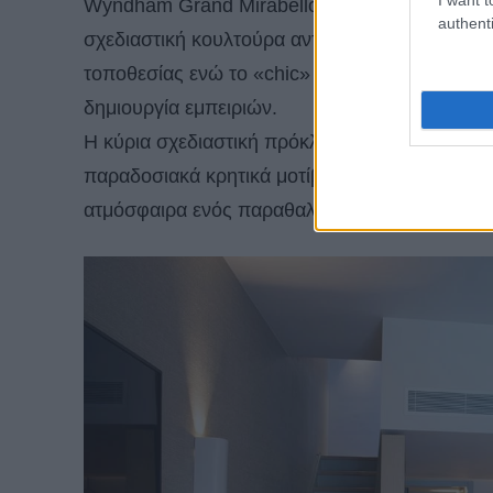
Wyndham Grand Mirabello είναι η δημιουργία 
authenti
σχεδιαστική κουλτούρα αντανακλά το πνεύμα 
τοποθεσίας ενώ το «chic» αναφέρεται στους πο
δημιουργία εμπειριών.
Η κύρια σχεδιαστική πρόκληση ήταν να ενσωμα
παραδοσιακά κρητικά μοτίβα στους εσωτερικο
ατμόσφαιρα ενός παραθαλάσσιου θέρετρου.