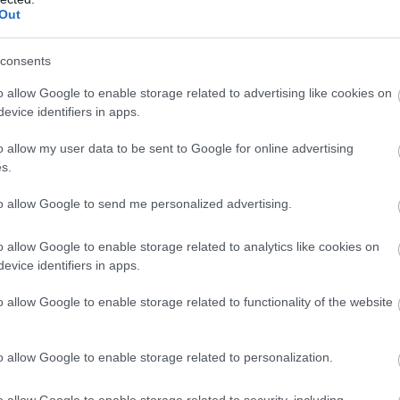
Out
consents
o allow Google to enable storage related to advertising like cookies on
evice identifiers in apps.
o allow my user data to be sent to Google for online advertising
s.
τικής Κρητικής φιλοξενίας, το Wyndham Grand
to allow Google to send me personalized advertising.
ότητας υπηρεσιών και ξεχωριστών εμπειριών σε ένα
εριβάλλεται από τις καταπράσινες πλαγιές του
o allow Google to enable storage related to analytics like cookies on
evice identifiers in apps.
o allow Google to enable storage related to functionality of the website
ία WeDesign Lab, υπό την διεύθυνση της Βίβιαν
α στον σχεδιασμό ξενοδοχείων στην Ιταλία, την Ελλάδα
o allow Google to enable storage related to personalization.
 λύσεις. Η συνολική ιδέα του σχεδιασμού του
o allow Google to enable storage related to security, including