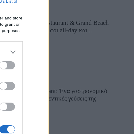
B’s List of
er and store
Grand Asia Restaurant & Grand Beach
to grant or
Club: Οι απόλυτοι all-day και...
ed purposes
1 ημέρα πριν
Tsapis Restaurant: Ένα γαστρονομικό
ταξίδι στις αυθεντικές γεύσεις της
Σίφνου!
29 Ιουλίου 2026, 9:54