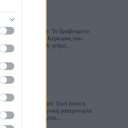
Toula’s Seaside: Το βραβευμένο
εστιατόριο της Κέρκυρας που
μετατρέπει κάθε γεύμα...
28 Ιουλίου 2026, 11:05
Cavos Restaurant: Εκεί όπου η
αυθεντική ελληνική γαστρονομία
συναντά τη μαγεία...
28 Ιουλίου 2026, 10:58