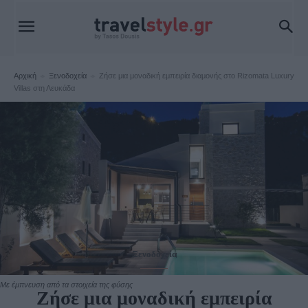
Αρχική
Ξενοδοχεία
Ζήσε μια μοναδική εμπειρία διαμονής στο Rizomata Luxury
Villas στη Λευκάδα
Ξενοδοχεία
Με έμπνευση από τα στοιχεία της φύσης
Ζήσε μια μοναδική εμπειρία