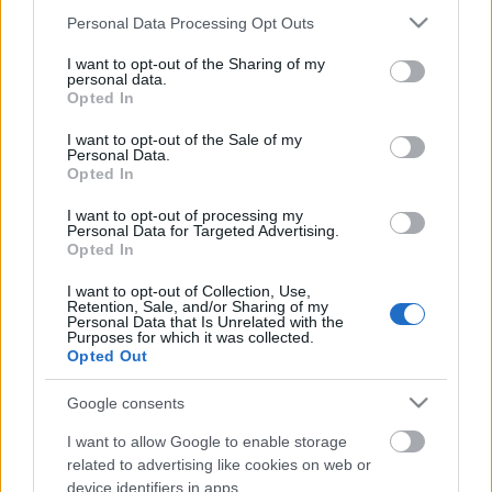
την κομψότητα και την άνεση.
Please note that this website/app uses one or more Google
Personal Data Processing Opt Outs
services and may gather and store information including but
Περιτριγυρισμένo από καταπράσινη φύση, το
not limited to your visit or usage behaviour. You may click to
I want to opt-out of the Sharing of my
personal data.
grant or deny consent to Google and its third-party tags to
πολυτελές αυτό κατάλυμα αποτελεί ιδανικό
Opted In
use your data for below specified purposes in below Google
προορισμό για όλους όσοι αναζητούν στιγμές
consent section.
I want to opt-out of the Sale of my
Personal Data.
χαλάρωσης και πολυτέλειας. Το συγκρότημα, που
Opted In
αποτελείται από 4 βίλες βρίσκεται σε απόσταση
I want to opt-out of processing my
Personal Data for Targeted Advertising.
αναπνοής (300μ.) από την βραβευμένη με Γαλάζια
Opted In
Σημαία παραλία του Άι Γιάννη και 2 χλμ. από το
I want to opt-out of Collection, Use,
κέντρο της πόλης.
Retention, Sale, and/or Sharing of my
Personal Data that Is Unrelated with the
Purposes for which it was collected.
Opted Out
Rizomata Luxury Villas: Εκεί που η
Google consents
φύση αγκαλιάζει την πολυτέλεια
I want to allow Google to enable storage
related to advertising like cookies on web or
Κάθε βίλα του
Rizomata Luxury Villas
έχει
device identifiers in apps.