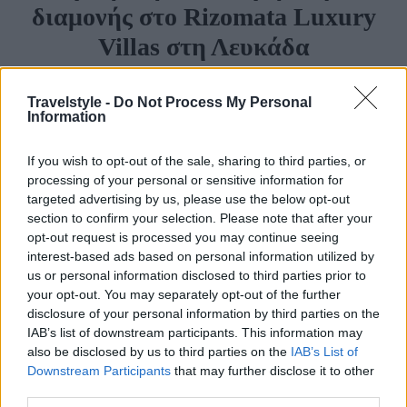
διαμονής στο Rizomata Luxury
Villas στη Λευκάδα
Travelstyle -
Do Not Process My Personal
Travelstyle Team
Information
11 Μαΐου 2026, 14:21
If you wish to opt-out of the sale, sharing to third parties, or
processing of your personal or sensitive information for
targeted advertising by us, please use the below opt-out
section to confirm your selection. Please note that after your
opt-out request is processed you may continue seeing
interest-based ads based on personal information utilized by
us or personal information disclosed to third parties prior to
your opt-out. You may separately opt-out of the further
disclosure of your personal information by third parties on the
Στην καρδιά της μαγευτικής Λευκάδας, το
Rizomata
IAB’s list of downstream participants. This information may
Luxury Villas
προσφέρει μια ξεχωριστή εμπειρία
also be disclosed by us to third parties on the
IAB’s List of
Downstream Participants
that may further disclose it to other
διαμονής, που συνδυάζει την απόλυτη ηρεμία με
third parties.