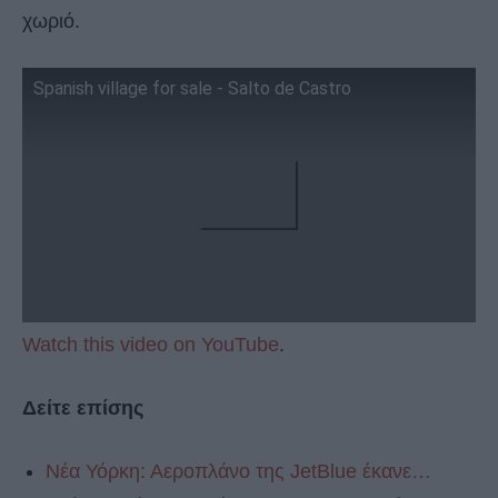
χωριό.
Spanish village for sale - Salto de Castro
Watch this video on YouTube
.
Δείτε επίσης
Νέα Υόρκη: Αεροπλάνο της JetBlue έκανε…