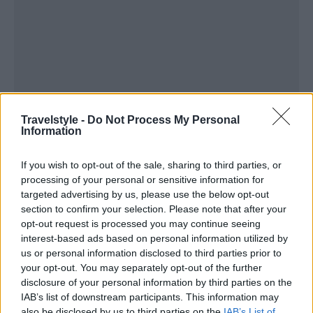
Travelstyle -
Do Not Process My Personal
Information
If you wish to opt-out of the sale, sharing to third parties, or
processing of your personal or sensitive information for
targeted advertising by us, please use the below opt-out
section to confirm your selection. Please note that after your
opt-out request is processed you may continue seeing
12 μήνες μετά, πωλείται και πάλι σε σχεδόν
interest-based ads based on personal information utilized by
διπλάσια τιμή από αυτή που αγοράστηκε. Ο Τόρες
us or personal information disclosed to third parties prior to
your opt-out. You may separately opt-out of the further
έχει κάνει κάποιες αρχιτεκτονικές εργασίες στα
disclosure of your personal information by third parties on the
κτίρια και έχει υποβάλει έγγραφα στην τοπική
IAB’s list of downstream participants. This information may
κυβέρνηση, αλλά δεν μπορεί να ολοκληρώσει την
also be disclosed by us to third parties on the
IAB’s List of