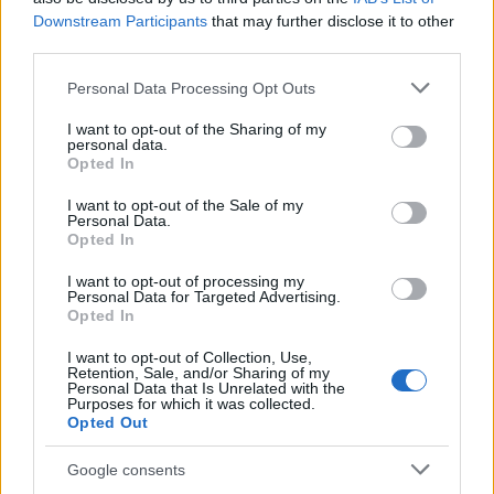
Downstream Participants
that may further disclose it to other
προγραμματισμένη ανάπτυξη λόγω της
third parties.
επιχειρηματικής του στρατηγικής, σύμφωνα με την
Please note that this website/app uses one or more Google
Personal Data Processing Opt Outs
αγορά ακινήτων Idealista.
services and may gather and store information including but
not limited to your visit or usage behaviour. You may click to
I want to opt-out of the Sharing of my
personal data.
grant or deny consent to Google and its third-party tags to
Τι περιλαμβάνεται στην πώληση;
Opted In
use your data for below specified purposes in below Google
consent section.
I want to opt-out of the Sale of my
Για μόλις 580.000 ευρώ, ο τυχερός αγοραστής θα
Personal Data.
Opted In
πάρει 44 σπίτια, μπαρ, ξενώνα, πισίνα και αθλητικό
I want to opt-out of processing my
χώρο καθώς και μια εκκλησία και ένα παλιό κτίριο
Personal Data for Targeted Advertising.
Opted In
στρατώνα που στέγαζε την πολιτική φρουρά.
Υπάρχει ακόμη και φαρμακείο και αστυνομικό
I want to opt-out of Collection, Use,
Retention, Sale, and/or Sharing of my
Personal Data that Is Unrelated with the
τμήμα – όλα όσα θα περίμενε κανείς να βρει σε ένα
Purposes for which it was collected.
Opted Out
αγροτικό ισπανικό χωριό.
Google consents
Σε μικρή απόσταση από τα πορτογαλικά σύνορα,