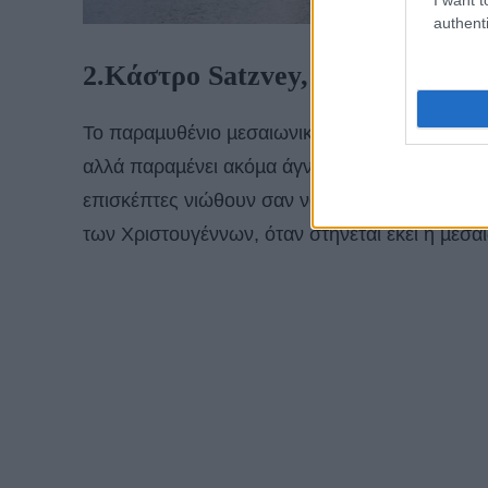
authenti
2.Κάστρο Satzvey, Γερµανία
Το παραµυθένιο µεσαιωνικό κάστρο µπορεί να α
αλλά παραµένει ακόµα άγνωστο στις ορδές των
επισκέπτες νιώθουν σαν να ταξιδεύουν πίσω στ
των Χριστουγέννων, όταν στήνεται εκεί η µεσα