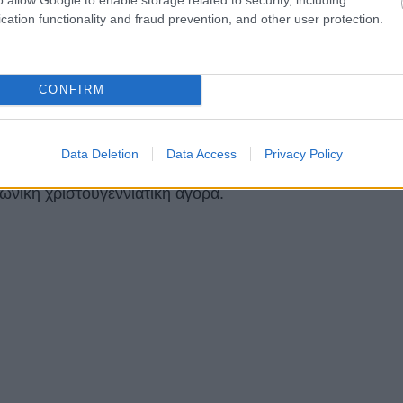
cation functionality and fraud prevention, and other user protection.
CONFIRM
πέχει 40′ από τις τουριστικές Βόννη και Κολωνία,
 τουριστών. Βρίσκεται στην πόλη Mechernich. Οι
Data Deletion
Data Access
Privacy Policy
ον χρόνο. Ακόµα πιο µαγικό γίνεται κατά την περίοδο
ιωνική χριστουγεννιάτικη αγορά.