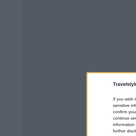
Travelstyl
If you wish 
sensitive in
confirm you
continue se
information 
further disc