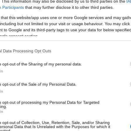
. This information may also be disclosed by us to third parties on the
IA
Participants
that may further disclose it to other third parties.
 that this website/app uses one or more Google services and may gath
including but not limited to your visit or usage behaviour. You may click 
 to Google and its third-party tags to use your data for below specifi
ogle consent section.
l Data Processing Opt Outs
από το Άµστερνταµ για να φτάσετε στην πανέµορφη πόλη
 Από εδώ, µάλιστα, ξεκινά και ο «Δρόµος της
o opt-out of the Sharing of my personal data.
In
aldwijk. Στο Χάαρλεµ δηµιούργησε µερικά από τα
Φρανς Χαλς, τα οποία µπορείτε να δείτε στο οµώνυµο
o opt-out of the Sale of my Personal Data.
α εκκλησιαστικά όργανα στον κόσµο, στην εκκλησία De
In
και ο Μότσαρτ σε ηλικία µόλις 10 ετών!
to opt-out of processing my Personal Data for Targeted
ing.
In
o opt-out of Collection, Use, Retention, Sale, and/or Sharing
ersonal Data that Is Unrelated with the Purposes for which it
lected.