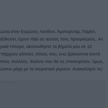
ειµώνα στην Ευρώπη; Λονδίνο, Άµστερνταµ, Παρίσι,
ταξιδιώτες έχουν πάει σε αυτούς τους προορισμούς. Αν
ηραιά Ήπειρο, ακολουθήστε τα βήµατά µου σε 10
 Υπάρχουν κάποιες πόλεις που, ενώ βρίσκονται κοντά
τους πολλούς. Εκείνοι που θα τις επισκεφτούν, όµως,
δώσουν µάχη µε τα τουριστικά γκρουπ. Ανακαλύψτε τις!
 Advertisement -