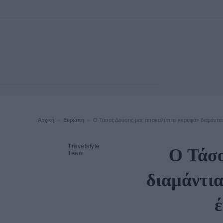
Αρχική
Ευρώπη
O Τάσος Δούσης μας αποκαλύπτει «κρυφά» διαµάντια 
Travelstyle
O Τάσο
Team
διαµάντια
έ