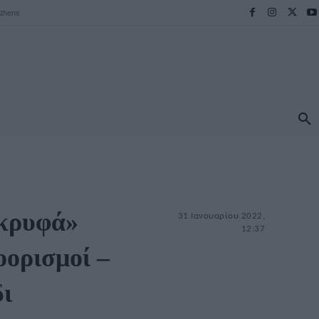
thens
ΠΡΟΟΡΙΣΜΟΙ
ΕΛΛΑΔΑ
TRAVEL
MORE
«κρυφά»
31 Ιανουαρίου 2022,
12:37
οορισμοί –
δι