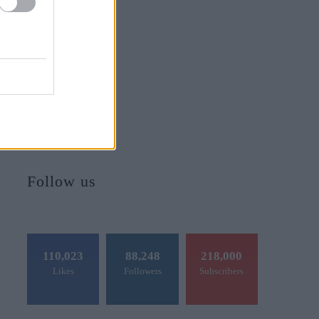
Follow us
110,023
88,248
218,000
Likes
Followers
Subscribers