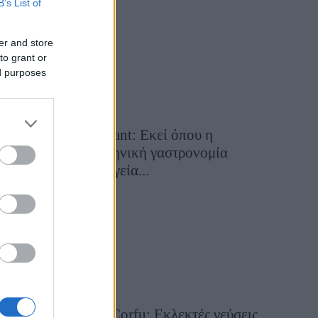
B’s List of
28 Ιουλίου 2026, 11:05
er and store
to grant or
ed purposes
Cavos Restaurant: Εκεί όπου η
αυθεντική ελληνική γαστρονομία
συναντά τη μαγεία...
28 Ιουλίου 2026, 10:58
Aiolia Avlaki Corfu: Εκλεκτές γεύσεις