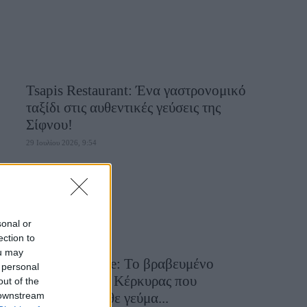
Tsapis Restaurant: Ένα γαστρονομικό
ταξίδι στις αυθεντικές γεύσεις της
Σίφνου!
29 Ιουλίου 2026, 9:54
sonal or
ection to
ou may
Toula’s Seaside: Το βραβευμένο
 personal
εστιατόριο της Κέρκυρας που
out of the
 downstream
μετατρέπει κάθε γεύμα...