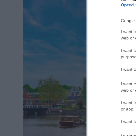
Opted 
Google 
I want t
web or d
I want t
purpose
I want 
I want t
web or d
I want t
or app.
I want t
I want t