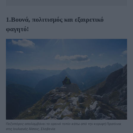
1.Βουνά, πολιτισμός και εξαιρετικό
φαγητό!
Πεζοπόρος απολαμβάνει το ορεινό τοπίο κάτω από την κορυφή Πρισόινικ
στις Ιουλιανές Άλπεις, Σλοβενία