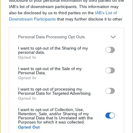
disclosure of your personal information by third parties on the
IAB’s list of downstream participants. This information may
also be disclosed by us to third parties on the
IAB’s List of
Διαδρομή προς το όρος Τρίγκλαβ από τη λίμνη Μπόχιντζ, Εθνικό Πάρκο
Downstream Participants
that may further disclose it to other
Τρίγκλαβ, Ιουλιανές Άλπεις, Σλοβενία
third parties.
Please note that this website/app uses one or more Google
2.Σκι, έλκηθρα και χιονοπέδιλα
Personal Data Processing Opt Outs
services and may gather and store information including but
not limited to your visit or usage behaviour. You may click to
I want to opt-out of the Sharing of my
personal data.
grant or deny consent to Google and its third-party tags to
Opted In
use your data for below specified purposes in below Google
consent section.
I want to opt-out of the Sale of my
Personal Data.
Opted In
I want to opt-out of processing my
Personal Data for Targeted Advertising.
Opted In
I want to opt-out of Collection, Use,
Retention, Sale, and/or Sharing of my
Personal Data that Is Unrelated with the
Purposes for which it was collected.
Opted Out