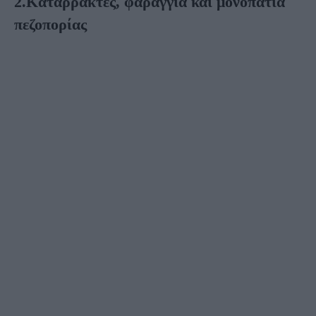
2.Καταρράκτες, φαράγγια και μονοπάτια
πεζοπορίας