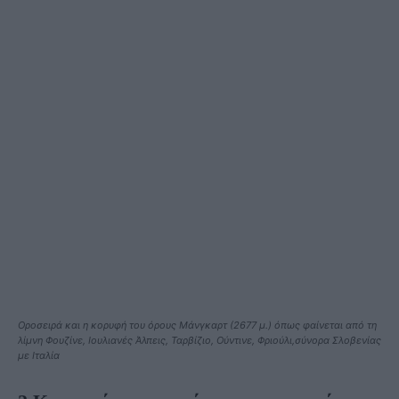
Οροσειρά και η κορυφή του όρους Μάνγκαρτ (2677 μ.) όπως φαίνεται από τη
λίμνη Φουζίνε, Ιουλιανές Άλπεις, Ταρβίζιο, Ούντινε, Φριούλι,σύνορα Σλοβενίας
με Ιταλία