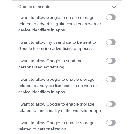
Google consents
I want to allow Google to enable storage
related to advertising like cookies on web or
device identifiers in apps.
Πανόραμα χειμερινών βουνών με τις πίστες σκι και τα lifts κοντά στο
I want to allow my user data to be sent to
χιονοδρομικό κέντρο Vogel, Σλοβενία
Google for online advertising purposes.
Η Σλοβενία ​​πιθανόν να είναι ένας από τους πιο
I want to allow Google to send me
personalized advertising.
υποτιμημένους χειμερινούς προορισμούς στην
Ευρώπη. Διαθέτει δώδεκα καθιερωμένα
I want to allow Google to enable storage
related to analytics like cookies on web or
χιονοδρομικά κέντρα, όλα με εξαιρετικές
device identifiers in apps.
εγκαταστάσεις – πολλά εξαιρετικά για οικογένειες
I want to allow Google to enable storage
και όλα με εξαιρετική σχέση ποιότητας-τιμής. Το
related to functionality of the website or app.
μεγαλύτερο χιονοδρομικό κέντρο της Σλοβενίας, το
I want to allow Google to enable storage
Μάριμπορ-Πομόριε, διαθέτει περισσότερες από 40
related to personalization.
χιλιόμετρα πίστες σκι, 13 αναβατήρες, καθώς και