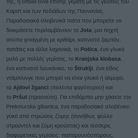
της, η οποία είναι επίσης γεμάτη με τις γεύσεις του
Καρστ και των πεδιάδων της Παννονίας.
Παραδοσιακά σλοβενικά πιάτα που μπορείτε να
δοκιμάσετε περιλαμβάνουν το
Jota
, μια πηχτή
σούπα φτιαγμένη με κριθάρι, καπνιστό ζαμπόν,
πατάτες και άλλα λαχανικά, το
Potica
, ένα γλυκό
ρολό με πολλές γεμίσεις, το
Kranjska klobasa
,
ένα καπνιστό λουκάνικο, το
Štruklji
, ένα είδος
ντάμπλινγκ που μπορεί να είναι γλυκό ή αλμυρό,
τα
Ajdovi žganci
(πολέντα φαγόπυρου) και
το
Pršut
(προσούτο). Για επιδόρπιο μην χάσετε την
Prekmurska gibanica, ένα παραδοσιακό σλοβένικο
γύκό από στρώσεις ζύμης (συνήθως φύλλο
στρούντελ και ζύμη κρούστας) και τέσσερις
διαφορετικές γεμίσεις: παπαρουνόσπορους,