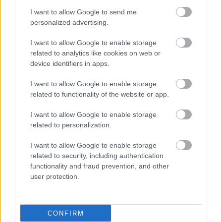
I want to allow Google to send me
personalized advertising.
Μουσείο Περγάμου, Βερολίνο
I want to allow Google to enable storage
Ως ένα από τα μεγαλύτερα μουσεία της Γερμανίας,
related to analytics like cookies on web or
device identifiers in apps.
έχει πολλά να προσφέρει – ακόμα κι αν δεν
μπορείτε να είστε φυσικά εκεί. Αυτό το ιστορικό
I want to allow Google to enable storage
related to functionality of the website or app.
μουσείο φιλοξενεί πολλά αρχαία αντικείμενα,
συμπεριλαμβανομενού του ανώτερου μέρους της
I want to allow Google to enable storage
related to personalization.
αρχαίας
Πύλης της Ιστάρ
της Βαβυλώνας και,
φυσικά, τον
Βωμό της Περγάμου
της ελληνιστικής
I want to allow Google to enable storage
related to security, including authentication
εποχής.
functionality and fraud prevention, and other
user protection.
CONFIRM