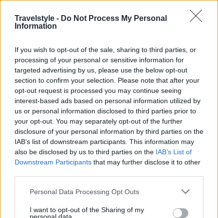
Μπορείτε ουσιαστικά να περπατήσετε μέσα στη
δημοφιλή
γκαλερί
που φιλοξενεί δεκάδες διάσημα
Travelstyle -
Do Not Process My Personal
Information
έργα από Γάλλους καλλιτέχνες που εργάστηκαν και
έζησαν μεταξύ 1848 και 1914. Μεταξύ τους, θα
If you wish to opt-out of the sale, sharing to third parties, or
processing of your personal or sensitive information for
δείτε έργα τέχνης των Monet, Cézanne και
targeted advertising by us, please use the below opt-out
Gauguin.
section to confirm your selection. Please note that after your
opt-out request is processed you may continue seeing
interest-based ads based on personal information utilized by
us or personal information disclosed to third parties prior to
your opt-out. You may separately opt-out of the further
disclosure of your personal information by third parties on the
IAB’s list of downstream participants. This information may
also be disclosed by us to third parties on the
IAB’s List of
Downstream Participants
that may further disclose it to other
third parties.
Please note that this website/app uses one or more Google
Personal Data Processing Opt Outs
services and may gather and store information including but
not limited to your visit or usage behaviour. You may click to
I want to opt-out of the Sharing of my
personal data.