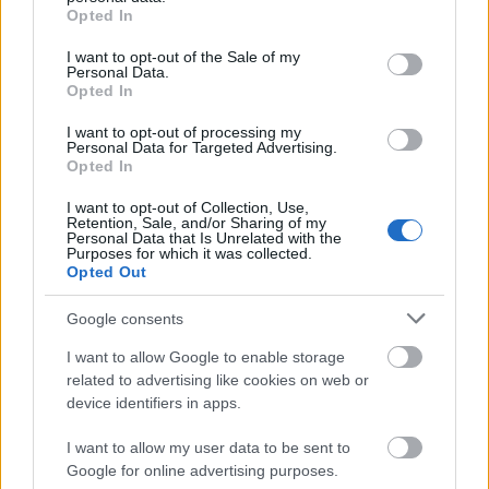
grant or deny consent to Google and its third-party tags to
Opted In
use your data for below specified purposes in below Google
consent section.
I want to opt-out of the Sale of my
Personal Data.
Opted In
I want to opt-out of processing my
Personal Data for Targeted Advertising.
Opted In
Μουσείο Ορσέ
I want to opt-out of Collection, Use,
Retention, Sale, and/or Sharing of my
Personal Data that Is Unrelated with the
Εθνικό Μουσείο Σύγχρονης Τέχνης,
Purposes for which it was collected.
Opted Out
Σεούλ
Google consents
Ένα από τα δημοφιλή
μουσεία
της Κορέας είναι
I want to allow Google to enable storage
προσβάσιμο από οποιοδήποτε σημείο στον κόσμο.
related to advertising like cookies on web or
device identifiers in apps.
Η εικονική περιήγηση της Google σας οδηγεί σε έξι
ορόφους Σύγχρονης τέχνης από την Κορέα αλλά
I want to allow my user data to be sent to
Google for online advertising purposes.
και από όλο τον κόσμο.