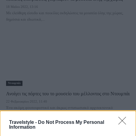
18 Μαΐου 2022, 13:16
Με ελεύθερη είσοδο και ποικίλες εκδηλώσεις τα μουσεία όλης της χώρας,
δημόσια και ιδιωτικά,...
Ντουμπάι
Ανοίγει τις πόρτες του το μουσείο του μέλλοντος στο Ντουμπάι
22 Φεβρουαρίου 2022, 11:40
Ένα ακόμη φουτουριστικό και άκρως εντυπωσιακό αρχιτεκτονικό
δημιούργημα, με μότο :“Δείτε το μέλλον, δημιουργήστε το μέλλον”
Το Μουσείο...
Travelstyle -
Do Not Process My Personal
Information