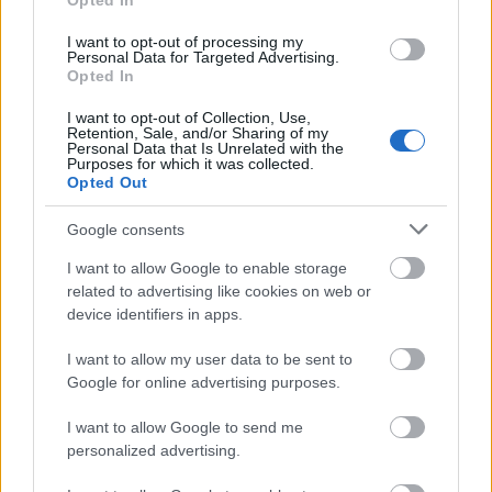
Opted In
I want to opt-out of processing my
Personal Data for Targeted Advertising.
Opted In
Κόσμος
10 μουσεία κοσμημάτων στον κόσμο γεμάτα… λάμψη!
I want to opt-out of Collection, Use,
Retention, Sale, and/or Sharing of my
27 Ιανουαρίου 2021, 16:00
Personal Data that Is Unrelated with the
Purposes for which it was collected.
Μπορεί η πανδημία να μας έχει καθηλώσει στο σπίτι, να μην μπορούμε να
Opted Out
ταξιδέψουμε...
Google consents
I want to allow Google to enable storage
related to advertising like cookies on web or
device identifiers in apps.
I want to allow my user data to be sent to
Google for online advertising purposes.
Ολλανδία
I want to allow Google to send me
personalized advertising.
Υποβρύχιο μουσείο γύρω από ναυάγιο 271 ετών –
Μεγαλεπήβολο σχέδιο σε ναυαγισμένο πλοίο στα βάθη της