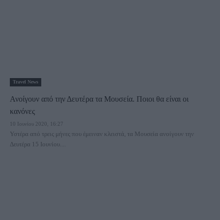
Travel News
Ανοίγουν από την Δευτέρα τα Μουσεία. Ποιοι θα είναι οι
κανόνες
10 Ιουνίου 2020, 16:27
Υστέρα από τρεις μήνες που έμειναν κλειστά, τα Μουσεία ανοίγουν την
Δευτέρα 15 Ιουνίου....