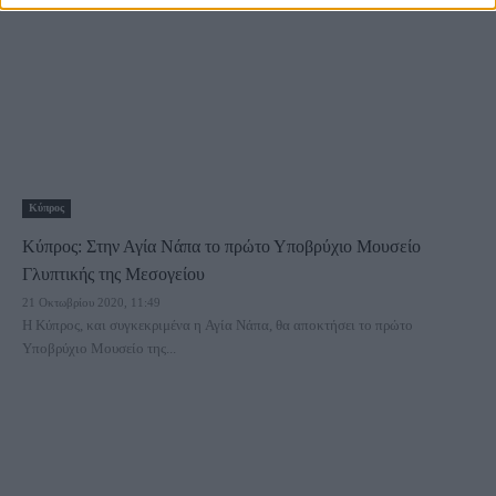
Κύπρος
Κύπρος: Στην Αγία Νάπα το πρώτο Υποβρύχιο Μουσείο
Γλυπτικής της Μεσογείου
21 Οκτωβρίου 2020, 11:49
Η Κύπρος, και συγκεκριμένα η Αγία Νάπα, θα αποκτήσει το πρώτο
Υποβρύχιο Μουσείο της...