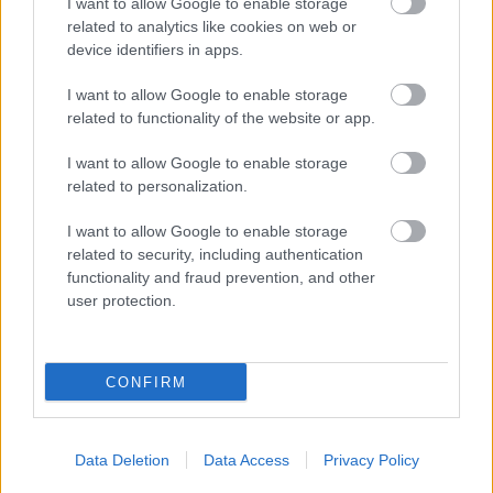
I want to allow Google to enable storage
θάλασσας!
related to analytics like cookies on web or
device identifiers in apps.
23 Δεκεμβρίου 2020, 16:20
Ένα μεγαλεπήβολο σχέδιο ετοιμάζεται να φέρει εις πέρας η Ολλανδία, αφού
I want to allow Google to enable storage
πρόκειται να κατασκευάσει...
related to functionality of the website or app.
I want to allow Google to enable storage
related to personalization.
I want to allow Google to enable storage
related to security, including authentication
functionality and fraud prevention, and other
user protection.
Food & Travel
Γνωρίστε 7 μουσεία στον κόσμο με θέμα το φαγητό και το
CONFIRM
ποτό!
29 Οκτωβρίου 2020, 15:30
Ίσως ο καλύτερος τρόπος να εξερευνήσετε την κουλτούρα μιας χώρας και
Data Deletion
Data Access
Privacy Policy
ενός λαού είναι...