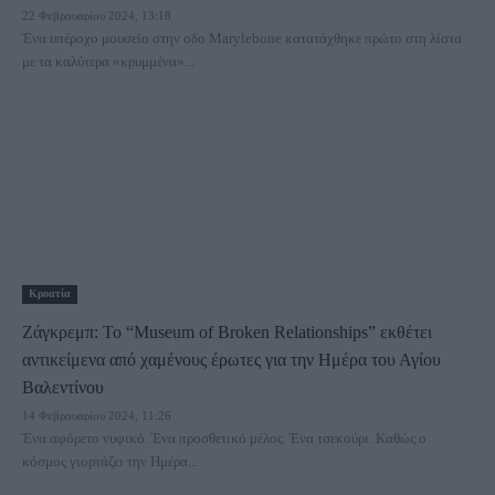
22 Φεβρουαρίου 2024, 13:18
Ένα υπέροχο μουσείο στην οδο Marylebone κατατάχθηκε πρώτο στη λίστα
με τα καλύτερα «κρυμμένα»...
Κροατία
Ζάγκρεμπ: Το “Museum of Broken Relationships” εκθέτει
αντικείμενα από χαμένους έρωτες για την Ημέρα του Αγίου
Βαλεντίνου
14 Φεβρουαρίου 2024, 11:26
Ένα αφόρετο νυφικό. Ένα προσθετικό μέλος. Ένα τσεκούρι. Καθώς ο
κόσμος γιορτάζει την Ημέρα...