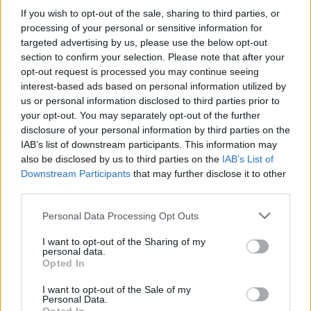
If you wish to opt-out of the sale, sharing to third parties, or
processing of your personal or sensitive information for
targeted advertising by us, please use the below opt-out
section to confirm your selection. Please note that after your
opt-out request is processed you may continue seeing
interest-based ads based on personal information utilized by
us or personal information disclosed to third parties prior to
Travel
your opt-out. You may separately opt-out of the further
disclosure of your personal information by third parties on the
10 εντυπωσιακά νεόκοπα μουσεία στον κόσμο άνοιξαν για το
IAB’s list of downstream participants. This information may
κοινό μέσα στο 2020 και ξεχωρίζουν για το ιδιαίτερο design
also be disclosed by us to third parties on the
IAB’s List of
τους!
Downstream Participants
that may further disclose it to other
23 Φεβρουαρίου 2021, 15:13
third parties.
Μπορεί η πανδημία να μας έχει καθηλώσει στο σπίτι, να μην μπορούμε να
Please note that this website/app uses one or more Google
Personal Data Processing Opt Outs
ταξιδέψουμε...
services and may gather and store information including but
not limited to your visit or usage behaviour. You may click to
I want to opt-out of the Sharing of my
personal data.
grant or deny consent to Google and its third-party tags to
Opted In
use your data for below specified purposes in below Google
consent section.
I want to opt-out of the Sale of my
Personal Data.