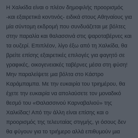
Η Χαλκίδα είναι ο πλέον δηµοφιλής προορισµός
-και εξαιρετικά κοντινός- ειδικά στους Αθηναίους για
µία σύντοµη εκδροµή που συνδυάζεται µε βόλτες
στην παραλία και θαλασσινά στις ψαροταβέρνες και
τα ουζερί. Επιπλέον, λίγο έξω από τη Χαλκίδα, θα
βρείτε επίσης εξαιρετικές επιλογές για φαγητό σε
γραφικές, οικογενειακές ταβέρνες µέσα στη φύση!
Μην παραλείψετε µια βόλτα στο Κάστρο
Καράµπαµπα. Με την ευκαιρία του τριηµέρου, θα
έχετε την ευκαιρία να απολαύσετε τον µοναδικό
θεσµό του «Θαλασσινού Καρναβαλιού» της
Χαλκίδας! Από την άλλη είναι επίσης και ο
προορισµός της τελευταίας στιγµής, γι όσους δεν
θα φύγουν για το τριήµερο αλλά επιθυµούν µια