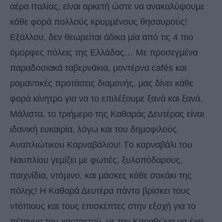
αέρα Ιταλίας, είναι αρκετή ώστε να ανακαλύψουµε
κάθε φορά πολλούς κρυµµένους θησαυρούς!
Εξάλλου, δεν θεωρείται άδικα µία από τις 4 πιο
όµορφες πόλεις της Ελλάδας… Με προσεγµένα
παραδοσιακά ταβερνάκια, µοντέρνα cafés και
ροµαντικές προτάσεις διαµονής, µας δίνει κάθε
φορά κίνητρο για να το επιλέξουµε ξανά και ξανά.
Μάλιστα, το τριήµερο της Καθαράς Δευτέρας είναι
ιδανική ευκαιρία, λόγω και του δηµοφιλούς
Αναπλιώτικου Καρναβάλιου! Tο καρναβάλι του
Ναυπλίου γεµίζει µε φωτιές, ξυλοπόδαρους,
παιχνίδια, ντόµινο, και µάσκες κάθε σοκάκι της
πόλης! Η Καθαρά Δευτέρα πάντα βρίσκει τους
ντόπιους και τους επισκέπτες στην εξοχή για το
πέταγµα του χαρταετού, µε την Καραθώνα να έχει