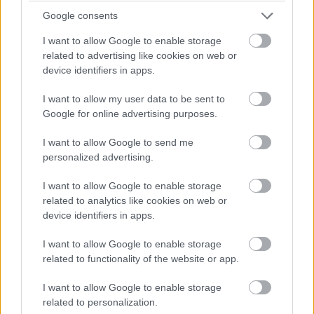
τριήµερο. Περπατήστε στα δροµάκια του και
Google consents
αφεθείτε στη γαλήνη της εξοχής, ενώ όταν έρθει η
I want to allow Google to enable storage
ώρα για βόλτα ακολουθήστε -ακόµα και µε τα
related to advertising like cookies on web or
device identifiers in apps.
πόδια, περίπου 20΄- την «αγροτική» διαδροµή για
το βυζαντινό µνηµείο της Αγίας Ελεούσας. Στον
I want to allow my user data to be sent to
Google for online advertising purposes.
δρόµο προς το χιονοδροµικό περάστε από την Άνω
Σουβάλα (το παλιό χωριό της Σουβάλας), όπου θα
I want to allow Google to send me
personalized advertising.
ανακαλύψετε έναν µικρό οικισµό-έκπληξη, µε
εντυπωσιακά αρχοντικά και θαυµάσιες επιλογές για
I want to allow Google to enable storage
related to analytics like cookies on web or
παραδοσιακό φαγητό.Ειδικά αν είστε λάτρεις της
device identifiers in apps.
πεζοπορίας θα ευχαριστηθείτε εδώ εξαιρετικές
I want to allow Google to enable storage
διαδροµές!
related to functionality of the website or app.
I want to allow Google to enable storage
related to personalization.