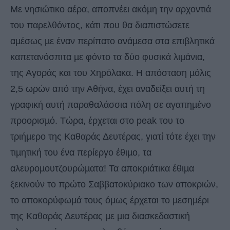
Με νησιώτικο αέρα, αποπνέει ακόµη την αρχοντιά
του παρελθόντος, κάτι που θα διαπιστώσετε
αµέσως µε έναν περίπατο ανάµεσα στα επιβλητικά
καπετανόσπιτα µε φόντο τα δύο φυσικά λιµάνια,
της Αγοράς και του Χηρόλακα. Η απόσταση µόλις
2,5 ωρών από την Αθήνα, έχει αναδείξει αυτή τη
γραφική αυτή παραθαλάσσια πόλη σε αγαπηµένο
προορισµό. Τώρα, έρχεται στο peak του το
τριήµερο της Καθαράς Δευτέρας, γιατί τότε έχει την
τιµητική του ένα περίεργο έθιµο, τα
αλευροµουτζουρώµατα! Τα αποκριάτικα έθιµα
ξεκινούν το πρώτο Σαββατοκύριακο των αποκριών,
το αποκορύφωµά τους όµως έρχεται το µεσηµέρι
της Καθαράς Δευτέρας µε µια διασκεδαστική