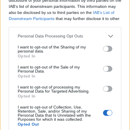
disclosure of your personal information by third parties on the
IAB’s list of downstream participants. This information may
Σε αυτό το γραφικό χωριό απολαύστε
also be disclosed by us to third parties on the
IAB’s List of
ακαταµάχητες νοστιµιές στις φηµισµένες ταβέρνες
Downstream Participants
that may further disclose it to other
third parties.
–
εδώ μπορείτε να δείτε 4 παραδοσιακές ταβέρνες
στην Αγόριανη για εξαιρετικό φαγητό
-, ζεστά
Please note that this website/app uses one or more Google
Personal Data Processing Opt Outs
services and may gather and store information including but
ροφήµατα και ποτό στα cafés της, και χάζι στα
not limited to your visit or usage behaviour. You may click to
I want to opt-out of the Sharing of my
personal data.
µαγαζάκια της µε παραδοσιακά καλούδια! Οι value
grant or deny consent to Google and its third-party tags to
Opted In
use your data for below specified purposes in below Google
for money προτάσεις στον τοµέα της διαµονής -µε
consent section.
I want to opt-out of the Sale of my
γουστόζικους παραδοσιακούς ξενώνες και σαλέ-
Personal Data.
Opted In
όσο και στο πεδίο της εστίασης, σας εξασφαλίζουν
I want to opt-out of processing my
µια αξέχαστη εµπειρία απόδρασης! Στο ίδιο µήκος
Personal Data for Targeted Advertising.
Opted In
κύµατος, το Πολύδροσο έχει αποκτήσει τα
τελευταία χρόνια πολύ αξιόλογες τουριστικές
I want to opt-out of Collection, Use,
Retention, Sale, and/or Sharing of my
υποδοµές µε προσεγµένους ξενώνες και αποτελεί
Personal Data that Is Unrelated with the
Purposes for which it was collected.
µια ωραία εναλλακτική για ένα ξεκούραστο
Opted Out