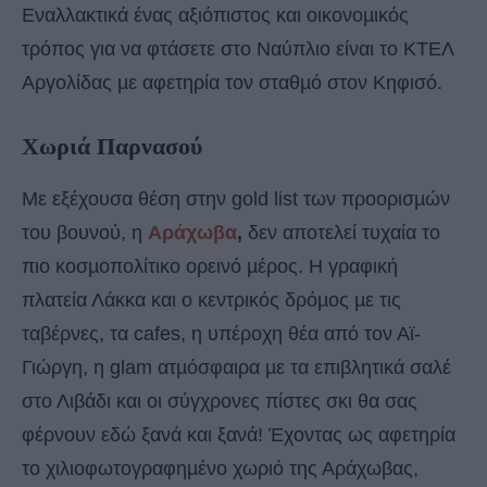
Eναλλακτικά ένας αξιόπιστος και οικονοµικός
τρόπος για να φτάσετε στο Ναύπλιο είναι το ΚΤΕΛ
Αργολίδας µε αφετηρία τον σταθµό στον Κηφισό.
Χωριά Παρνασού
Με εξέχουσα θέση στην gold list των προορισµών
του βουνού, η
Αράχωβα
,
δεν αποτελεί τυχαία το
πιο κοσµοπολίτικο ορεινό µέρος. Η γραφική
πλατεία Λάκκα και ο κεντρικός δρόµος µε τις
ταβέρνες, τα cafes, η υπέροχη θέα από τον Αϊ-
Γιώργη, η glam ατµόσφαιρα µε τα επιβλητικά σαλέ
στο Λιβάδι και οι σύγχρονες πίστες σκι θα σας
φέρνουν εδώ ξανά και ξανά! Έχοντας ως αφετηρία
το χιλιοφωτογραφηµένο χωριό της Αράχωβας,