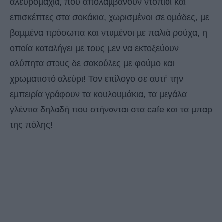
αλευροµαχία, που απολαµβάνουν ντόπιοι και
επισκέπτες στα σοκάκια, χωρισµένοι σε οµάδες, µε
βαµµένα πρόσωπα και ντυµένοι µε παλιά ρούχα, η
οποία καταλήγει µε τους µεν να εκτοξεύουν
αλύπητα στους δε σακούλες µε φούµο και
χρωµατιστό αλεύρι! Τον επίλογο σε αυτή την
εµπειρία γράφουν τα κουλουµάκια, τα µεγάλα
γλέντια δηλαδή που στήνονται στα cafe και τα µπαρ
της πόλης!