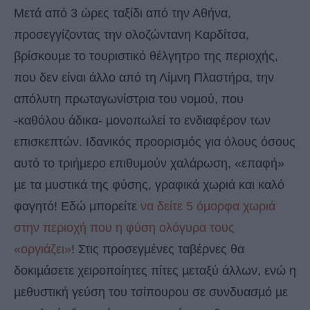
Μετά από 3 ώρες ταξίδι από την Αθήνα,
προσεγγίζοντας την ολοζώντανη Καρδίτσα,
βρίσκουµε το τουριστικό θέλγητρο της περιοχής,
που δεν είναι άλλο από τη Λίµνη Πλαστήρα, την
απόλυτη πρωταγωνίστρια του νοµού, που
-καθόλου άδικα- µονοπωλεί το ενδιαφέρον των
επισκεπτών. Ιδανικός προορισµός για όλους όσους
αυτό το τριήµερο επιθυµούν χαλάρωση, «επαφή»
µε τα µυστικά της φύσης, γραφικά χωριά και καλό
φαγητό! Εδώ μπορείτε
να δείτε 5 όμορφα χωριά
στην περιοχή που η φύση ολόγυρα τους
«οργιάζει»
! Στις προσεγµένες ταβέρνες θα
δοκιµάσετε χειροποίητες πίτες µεταξύ άλλων, ενώ η
µεθυστική γεύση του τσίπουρου σε συνδυασµό µε