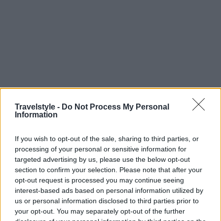
Travelstyle -
Do Not Process My Personal
Παρνασσός
Information
Σε απόσταση µόλις 25 χλµ. από την πολύβουη
If you wish to opt-out of the sale, sharing to third parties, or
Αράχωβα, η Αγόριανη εκπλήσσει ευχάριστα τους
processing of your personal or sensitive information for
ανυποψίαστους επισκέπτες µε το τοπίο της
targeted advertising by us, please use the below opt-out
section to confirm your selection. Please note that after your
πνιγµένο στα έλατα! Είναι ο απόλυτος προορισµός
opt-out request is processed you may continue seeing
για να έρθετε σε επαφή µε την φύση, κάνοντας
interest-based ads based on personal information utilized by
us or personal information disclosed to third parties prior to
βόλτες στο βουνό ή στη θάλασσα…
your opt-out. You may separately opt-out of the further