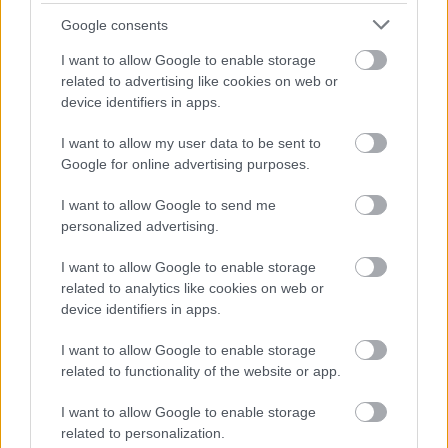
Google consents
Ταβέρνα ο Σταμάτης
I want to allow Google to enable storage
related to advertising like cookies on web or
Η οικογενειακή αυτή ταβέρνα βρίσκεται στην
device identifiers in apps.
όμορφη πλατεία της Αγόριανης με τον καταρράκτη
I want to allow my user data to be sent to
δίπλα και είναι σημείο αναφορά στον γευστικό
Google for online advertising purposes.
χάρτη του χωριού καθώς εδώ και 40 χρόνια
I want to allow Google to send me
υποδέχεται τους επισκέπτες της και τους σερβίρει
personalized advertising.
νόστιμο, ποιοτικό φαγητό φτιαγμένο με μεράκι,
I want to allow Google to enable storage
γνώση και αγάπη. Όσα θα απολάυσετε εδώ
related to analytics like cookies on web or
χειροποίητα, παραδοσιακά και μαγειρεμένα σπιτικά.
device identifiers in apps.
Στο μενού σφαώς πρωταγωνιστούν τα κρέατα
I want to allow Google to enable storage
πολλά από αυτά ντόπια, ψητά της ώρας κυρίως
related to functionality of the website or app.
ενώ αν είναι η εποχή του θα βρείτε και κυνήγι.
I want to allow Google to enable storage
Εκτός αυτών, το μενού έχει επιλογές από ορεκτικά
related to personalization.