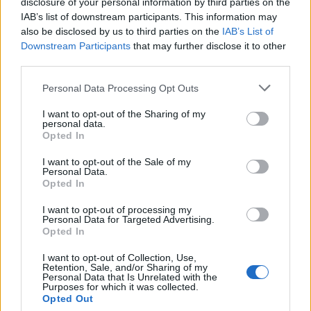
disclosure of your personal information by third parties on the
IAB’s list of downstream participants. This information may
also be disclosed by us to third parties on the
IAB’s List of
Downstream Participants
that may further disclose it to other
third parties.
Please note that this website/app uses one or more Google
Personal Data Processing Opt Outs
services and may gather and store information including but
not limited to your visit or usage behaviour. You may click to
I want to opt-out of the Sharing of my
personal data.
grant or deny consent to Google and its third-party tags to
Opted In
use your data for below specified purposes in below Google
consent section.
I want to opt-out of the Sale of my
Personal Data.
Opted In
I want to opt-out of processing my
Personal Data for Targeted Advertising.
Opted In
I want to opt-out of Collection, Use,
Retention, Sale, and/or Sharing of my
Personal Data that Is Unrelated with the
Purposes for which it was collected.
Opted Out