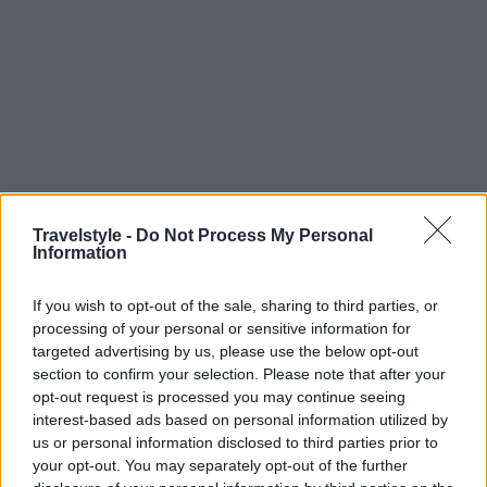
Travelstyle -
Do Not Process My Personal
Information
If you wish to opt-out of the sale, sharing to third parties, or
Ρώμη – Φοντάνα Ντι Τρέβι
processing of your personal or sensitive information for
targeted advertising by us, please use the below opt-out
Στην Αιώνια Πόλη, κάθε δρόμος είναι ένα μουσείο.
section to confirm your selection. Please note that after your
Η Ρώμη σε καλεί να ζήσεις ανάμεσα σε μνημεία
opt-out request is processed you may continue seeing
interest-based ads based on personal information utilized by
χιλιάδων ετών: το Κολοσσαίο, η Ρωμαϊκή Αγορά, το
us or personal information disclosed to third parties prior to
Πάνθεον. Όμως η μαγεία της δεν περιορίζεται στο
your opt-out. You may separately opt-out of the further