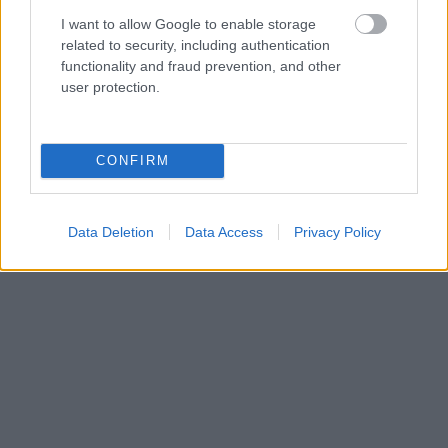
Stellenbosch δημιουργούν έναν ταξιδιωτικό
I want to allow Google to enable storage
προορισμό μοναδικής αξίας.
related to security, including authentication
functionality and fraud prevention, and other
user protection.
6. Μπαλί, Ινδονησία
CONFIRM
Data Deletion
Data Access
Privacy Policy