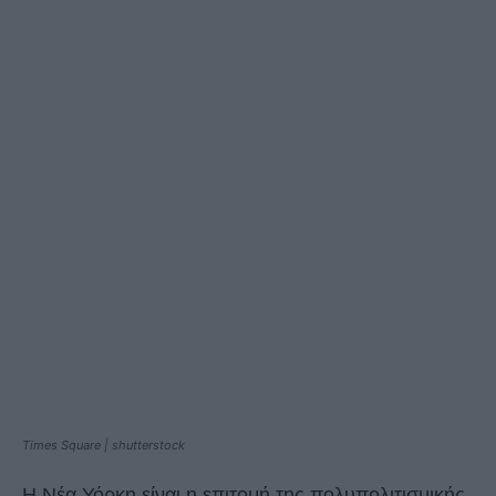
Times Square | shutterstock
Η Νέα Υόρκη είναι η επιτομή της πολυπολιτισμικής