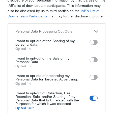
disclosure of your personal information by third parties on the
παρελθόν. Ζει στους ήχους των βεσπών, στο
IAB’s list of downstream participants. This information may
άρωμα της φρεσκοψημένης πίτσας και στην
also be disclosed by us to third parties on the
IAB’s List of
Downstream Participants
that may further disclose it to other
ανεμελιά της καθημερινής ζωής στις πλατείες.
third parties.
Ετοιμάζεις ταξίδι στη Ρώμη; Δες
εδώ
όλους τους
Please note that this website/app uses one or more Google
Personal Data Processing Opt Outs
οδηγούς μας για την ιταλική πρωτεύουσα.
services and may gather and store information including but
not limited to your visit or usage behaviour. You may click to
I want to opt-out of the Sharing of my
personal data.
grant or deny consent to Google and its third-party tags to
5. Κέιπ Τάουν, Νότια Αφρική
Opted In
use your data for below specified purposes in below Google
consent section.
I want to opt-out of the Sale of my
Personal Data.
Opted In
I want to opt-out of processing my
Personal Data for Targeted Advertising.
Opted In
I want to opt-out of Collection, Use,
Retention, Sale, and/or Sharing of my
Personal Data that Is Unrelated with the
Purposes for which it was collected.
Opted Out