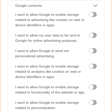
Google consents
I want to allow Google to enable storage
related to advertising like cookies on web or
device identifiers in apps.
I want to allow my user data to be sent to
Google for online advertising purposes.
Κέιπ Τάουν
I want to allow Google to send me
personalized advertising.
Με την επιβλητική Table Mountain να δεσπόζει από
I want to allow Google to enable storage
ψηλά και τον Ατλαντικό να αγκαλιάζει τις ακτές της,
related to analytics like cookies on web or
η Κέιπ Τάουν είναι μια πόλη γεμάτη αντιθέσεις.
device identifiers in apps.
Μπορείς να κάνεις πεζοπορία με θέα που κόβει την
I want to allow Google to enable storage
ανάσα το πρωί και να δεις πιγκουίνους να λιάζονται
related to functionality of the website or app.
το απόγευμα. Η πολιτισμική της πολυμορφία, το
I want to allow Google to enable storage
ιστορικό Ρόμπεν Άιλαντ και οι αμπελώνες του
related to personalization.