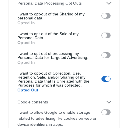
Please note that this website/app uses one or more Google
Personal Data Processing Opt Outs
services and may gather and store information including but
not limited to your visit or usage behaviour. You may click to
I want to opt-out of the Sharing of my
personal data.
Travel
grant or deny consent to Google and its third-party tags to
Opted In
use your data for below specified purposes in below Google
Tαξίδια 2022: Εντυπωσιακές πόλεις, αξιοθέατα και
consent section.
I want to opt-out of the Sale of my
απαράμιλλης ομορφιάς μέρη σε όλο τον πλανήτη – Δείτε 25
Personal Data.
Opted In
must-visit προορισμούς του κόσμου!
4 Ιανουαρίου 2022, 12:30
I want to opt-out of processing my
Με ευκαιρία την αρχή της νέας χρονιάς κάνουμε μια βόλτα στον κόσμο και
Personal Data for Targeted Advertising.
ανακαλύπτουμε...
Opted In
I want to opt-out of Collection, Use,
Retention, Sale, and/or Sharing of my
Personal Data that Is Unrelated with the
Purposes for which it was collected.
Opted Out
Google consents
I want to allow Google to enable storage
related to advertising like cookies on web or
Τάσος Δούσης Blog
device identifiers in apps.