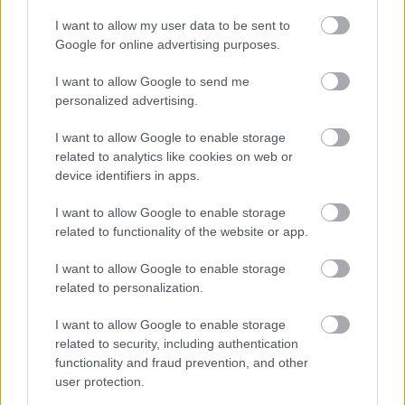
Η λίστα του Τάσου Δούση με τους 20 must-go προορισμούς για
I want to allow my user data to be sent to
νέους ή και έμπειρους ταξιδιώτες! (video)
Google for online advertising purposes.
11 Φεβρουαρίου 2020, 11:55
Ο ειδικός στο ταξίδι και την περιπέτεια, Τάσος Δούσης, προτείνει αλλά και
I want to allow Google to send me
αναλύει μια...
personalized advertising.
I want to allow Google to enable storage
related to analytics like cookies on web or
device identifiers in apps.
I want to allow Google to enable storage
related to functionality of the website or app.
I want to allow Google to enable storage
related to personalization.
Trip Ideas
Γαλλική Προβηγκία: 12 λόγοι που θα σας κάνουν να την
I want to allow Google to enable storage
επισκεφτείτε!
related to security, including authentication
functionality and fraud prevention, and other
15 Νοεμβρίου 2019, 10:30
user protection.
Υπάρχουν πολλοί λόγοι για τους οποίους πρέπει κανείς να επισκεφτεί την
Προβηγκία. Εννοείται ότι...