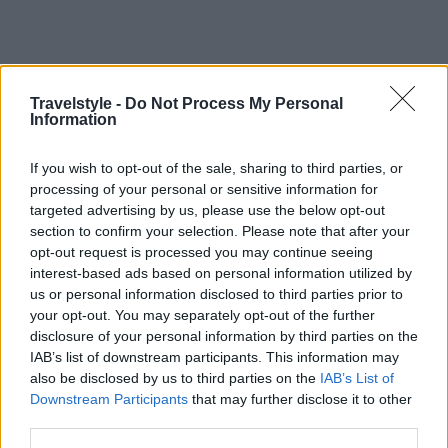
Travelstyle -
Do Not Process My Personal
Information
If you wish to opt-out of the sale, sharing to third parties, or
Trip Ideas
processing of your personal or sensitive information for
targeted advertising by us, please use the below opt-out
5 προορισμοί κοντά στην Αθήνα ιδανικοί για ένα γεμάτο
section to confirm your selection. Please note that after your
τριήμερο
opt-out request is processed you may continue seeing
12 Αυγούστου 2024, 11:01
interest-based ads based on personal information utilized by
Τώρα που ο καιρός είναι υπέροχος, τι καλύτερο από αποδράσεις σε
us or personal information disclosed to third parties prior to
κοντινούς προορισμούς. Βρήκαμε...
your opt-out. You may separately opt-out of the further
disclosure of your personal information by third parties on the
IAB’s list of downstream participants. This information may
also be disclosed by us to third parties on the
IAB’s List of
Downstream Participants
that may further disclose it to other
third parties.