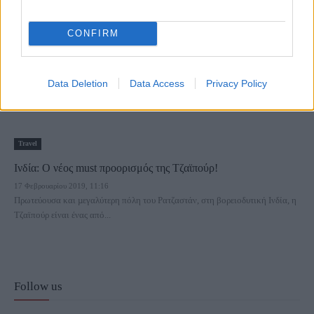
CONFIRM
Data Deletion
Data Access
Privacy Policy
Travel
Ινδία: Ο νέος must προορισμός της Τζαϊπούρ!
17 Φεβρουαρίου 2019, 11:16
Πρωτεύουσα και µεγαλύτερη πόλη του Ρατζαστάν, στη βορειοδυτική Ινδία, η
Τζαϊπούρ είναι ένας από...
Follow us