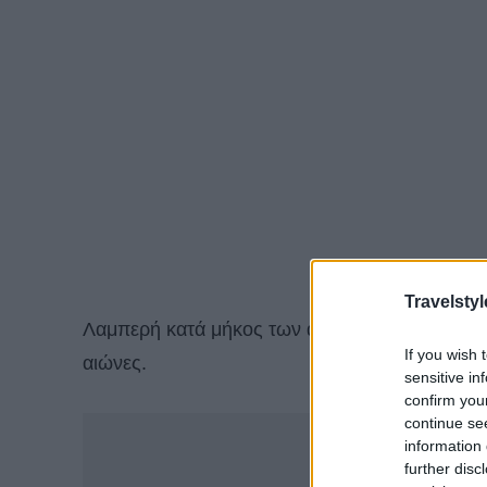
Travelstyl
Λαμπερή κατά μήκος των ακτών του Δούναβη,
If you wish 
αιώνες.
sensitive in
confirm you
continue se
-
information 
further disc