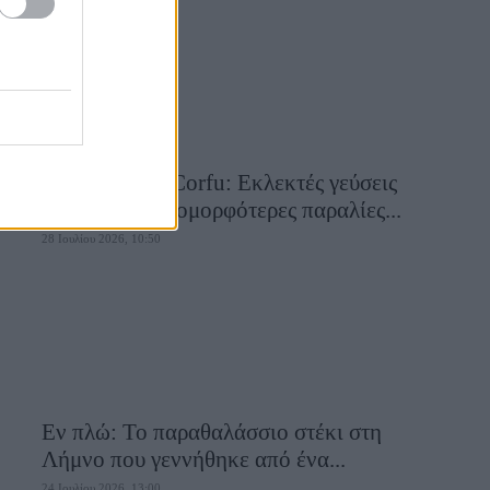
Aiolia Avlaki Corfu: Εκλεκτές γεύσεις
σε μία από τις ομορφότερες παραλίες...
28 Ιουλίου 2026, 10:50
Εν πλώ: Το παραθαλάσσιο στέκι στη
Λήμνο που γεννήθηκε από ένα...
24 Ιουλίου 2026, 13:00