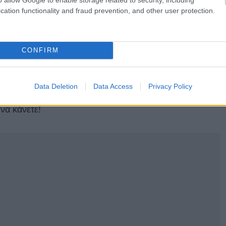
τα πράγματα τείνουν να κινούνται πιο αργά σε αυτό το
cation functionality and fraud prevention, and other user protection.
αφέ,
τα περίφημα kaffeehaus
ή σε
ένα εστιατόριο μαζί
 που θα βρείτε λίγα άλλα μέρη.
CONFIRM
 δει
ένας επισκέπτης στη Βιέννη,
όλα όσα πρέπει να
λειο τριήμερο στην πόλη
και εδώ επανερχόμαστε με…
Data Deletion
Data Access
Privacy Policy
λεύουν για το πώς θα ζήσετε τη Βιέννη σαν ντόπιος.
 να κάνετε!