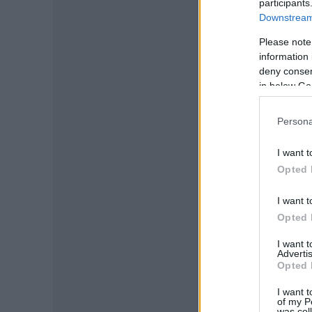
participants
Downstream 
Please note
information 
deny consent
in below Go
Persona
I want t
Opted 
I want t
Opted 
I want 
Advertis
Opted 
I want t
of my P
was col