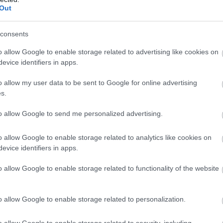
Out
consents
o allow Google to enable storage related to advertising like cookies on
evice identifiers in apps.
o allow my user data to be sent to Google for online advertising
φυσάει ακόμα στους επιβλητικούς δρόμους και τα
s.
ερασμένο αιώνα, η Βιέννη επανεφευρέθηκε ως αστικός
to allow Google to send me personalized advertising.
ες κατοικίες και οι πολυσύχναστες μικροπεριοχές
 την UNESCO, δημιουργώντας την ξεχωριστή εμφάνιση
o allow Google to enable storage related to analytics like cookies on
evice identifiers in apps.
o allow Google to enable storage related to functionality of the website
ιτισμών έχει δώσει στη Βιέννη όχι μόνο μια μοναδική
ς πολιτιστικές ταυτότητες στην ήπειρο. Το πλέγμα της
o allow Google to enable storage related to personalization.
 τρόπους ζωής δημιουργεί μια συνεχή ένταση. Ενώ η
o allow Google to enable storage related to security, including