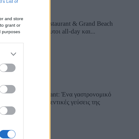
B’s List of
er and store
Grand Asia Restaurant & Grand Beach
to grant or
Club: Οι απόλυτοι all-day και...
ed purposes
18 ώρες πριν
Tsapis Restaurant: Ένα γαστρονομικό
ταξίδι στις αυθεντικές γεύσεις της
Σίφνου!
29 Ιουλίου 2026, 9:54