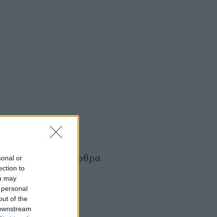
Τελευταία Άρθρα
sonal or
ection to
ou may
 personal
out of the
 downstream