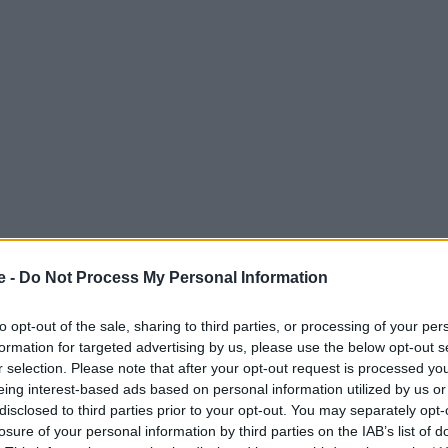
e -
Do Not Process My Personal Information
 η
Βιέννη
υπήρξε σημείο τομής της Ευρώπης για
to opt-out of the sale, sharing to third parties, or processing of your per
formation for targeted advertising by us, please use the below opt-out s
r selection. Please note that after your opt-out request is processed y
eing interest-based ads based on personal information utilized by us or
 Advertisement -
disclosed to third parties prior to your opt-out. You may separately opt-
losure of your personal information by third parties on the IAB’s list of