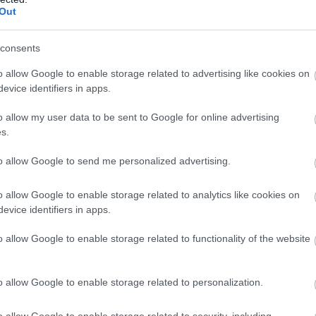
Out
consents
o allow Google to enable storage related to advertising like cookies on
evice identifiers in apps.
o allow my user data to be sent to Google for online advertising
s.
to allow Google to send me personalized advertising.
o allow Google to enable storage related to analytics like cookies on
evice identifiers in apps.
o allow Google to enable storage related to functionality of the website
λίου
η οποία καταλαμβάνει την 7η θέση στη λίστα των
ές παραλίες του κόσμου. Όπως αναφέρεται στο
o allow Google to enable storage related to personalization.
ότερο κολπίσκος παρά παραλία, περιστοιχίζεται από
αλα και πεντακάθαρα γαλάζια νερά.
o allow Google to enable storage related to security, including