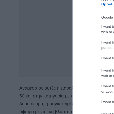
Opted 
Google 
I want t
web or d
I want t
purpose
I want 
I want t
web or d
I want t
Ανάμεσα σε αυτές η παραλία Φακίστρα του
Πη
or app.
50 και στην κατηγορία με τις πιο εντυπωσιακ
I want t
δημοσίευμα, η συγκεκριμένη θεωρείται περισσ
ύψωμα με πυκνή βλάστηση, έχει άμμο και βότσ
I want t