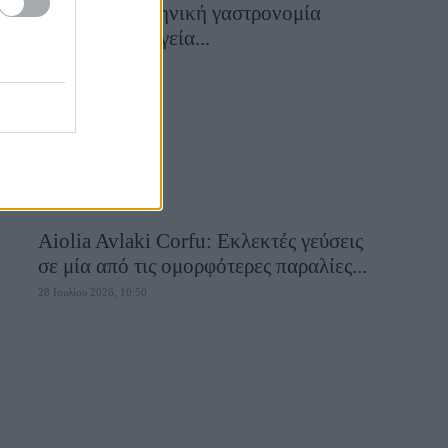
αυθεντική ελληνική γαστρονομία
συναντά τη μαγεία...
28 Ιουλίου 2026, 10:58
Aiolia Avlaki Corfu: Εκλεκτές γεύσεις
σε μία από τις ομορφότερες παραλίες...
28 Ιουλίου 2026, 10:50