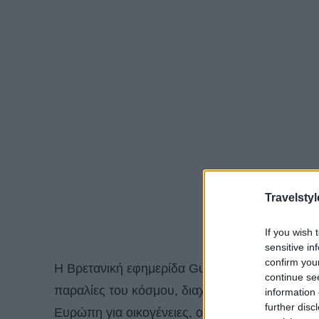
Travelstyl
If you wish 
sensitive in
confirm you
Η Βρετανική εφημερίδα Guardian σε παλιότερο
continue se
παραλίες του κόσμου, διαχωρισμένες στις εξής
information 
further disc
Ευρώπη για οικογένειες, οι ομορφότερες στη Β