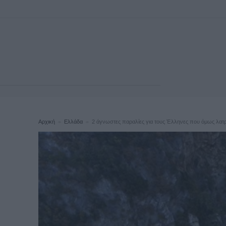
Αρχική
Ελλάδα
2 άγνωστες παραλίες για τους Έλληνες που όμως λατρε