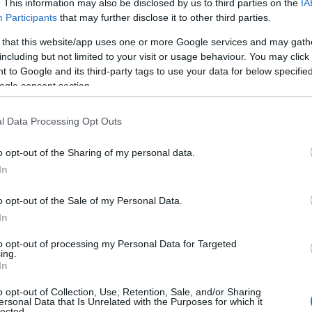
. This information may also be disclosed by us to third parties on the
IA
 απομακρυσμένες, οι πιο κατάλληλες για σπορ, οι
Participants
that may further disclose it to other third parties.
 that this website/app uses one or more Google services and may gath
including but not limited to your visit or usage behaviour. You may click 
 to Google and its third-party tags to use your data for below specifi
 Advertisement -
ogle consent section.
l Data Processing Opt Outs
o opt-out of the Sharing of my personal data.
In
o opt-out of the Sale of my Personal Data.
In
to opt-out of processing my Personal Data for Targeted
ing.
In
o opt-out of Collection, Use, Retention, Sale, and/or Sharing
ersonal Data that Is Unrelated with the Purposes for which it
lected.