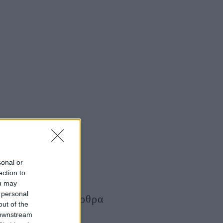
sonal or
ection to
ou may
 personal
Τελευταία Άρθρα
out of the
 downstream