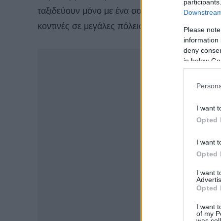
participants
ταξιδεύουν μόνο με ένα σακίδιο, οι άγριες και
Downstream 
κοντινές σε μεγάλες πόλεις.
Please note
information 
deny consent
-
in below Go
Persona
I want t
Opted 
I want t
Opted 
I want 
Advertis
Opted 
I want t
of my P
was col