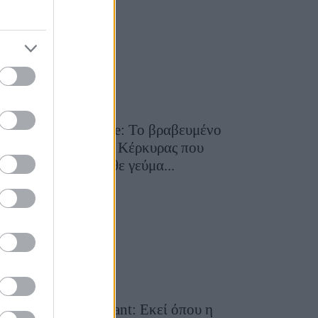
29 Ιουλίου 2026, 9:54
Toula’s Seaside: Το βραβευμένο
εστιατόριο της Κέρκυρας που
μετατρέπει κάθε γεύμα...
28 Ιουλίου 2026, 11:05
Cavos Restaurant: Εκεί όπου η