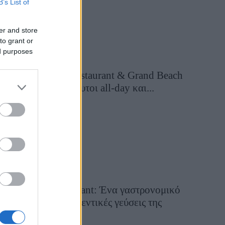
B’s List of
er and store
to grant or
ed purposes
Grand Asia Restaurant & Grand Beach
Club: Οι απόλυτοι all-day και...
15 ώρες πριν
Tsapis Restaurant: Ένα γαστρονομικό
ταξίδι στις αυθεντικές γεύσεις της
Σίφνου!