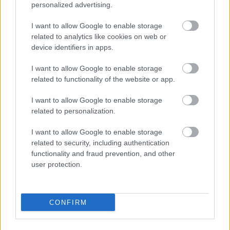
personalized advertising.
I want to allow Google to enable storage
related to analytics like cookies on web or
device identifiers in apps.
I want to allow Google to enable storage
related to functionality of the website or app.
Στις δυτικές Κυκλάδες, η Κύθνος είναι ένα από τα
λιγότερο τουριστικά νησιά. Παρόλο που την
I want to allow Google to enable storage
related to personalization.
επισκέπτονται αρκετοί Έλληνες και ξένοι τουρίστες,
δεν πρόκειται σε καμία περίπτωση να συναντήσετε
I want to allow Google to enable storage
related to security, including authentication
τα πλήθη της Μυκόνου ή της Σαντορίνης. Τα χωριά
functionality and fraud prevention, and other
του νησιού, όπως και η Χώρα διαθέτουν επίπεδες
user protection.
πλατείες και δρόμους που έχουν σχετικά εύκολη
πρόσβαση με αμαξίδιο. Δυστυχώς όμως, το
CONFIRM
Σπήλαιο Καταφύκι και το μεσαιωνικό κάστρο της
Ωριάς δεν είναι προσβάσιμα με αμαξίδιο.