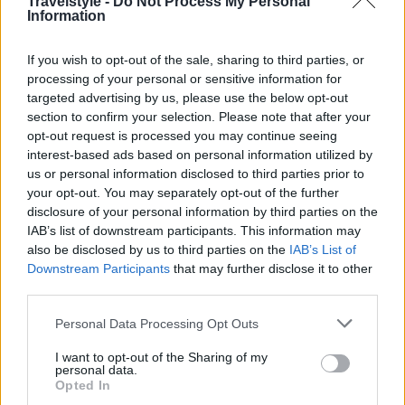
Travelstyle -
Do Not Process My Personal
Information
φθινοπώρου, όταν ο καιρός είναι ακόμα καλός, η
θάλασσα ζεστή και ο κόσμος λιγότερος. Χάρη στην
If you wish to opt-out of the sale, sharing to third parties, or
εξαιρετική δουλειά του Δήμου, είκοσι παραλίες του
processing of your personal or sensitive information for
targeted advertising by us, please use the below opt-out
νησιού είναι προσβάσιμες με αμαξίδιο. Εκτός από
section to confirm your selection. Please note that after your
το Δήμο όμως, πολλές ήταν οι επιχειρήσεις που
opt-out request is processed you may continue seeing
interest-based ads based on personal information utilized by
συνέβαλαν στην διαμόρφωση ειδικών δομών.
us or personal information disclosed to third parties prior to
your opt-out. You may separately opt-out of the further
Beach bar, εστιατόρια και κέντρα με θαλάσσιες
disclosure of your personal information by third parties on the
IAB’s list of downstream participants. This information may
δραστηριότητες “υιοθέτησαν” κατάλληλο
also be disclosed by us to third parties on the
IAB’s List of
εξοπλισμό, προκειμένου να διαθέτουν ειδικά
Downstream Participants
that may further disclose it to other
third parties.
αμαξίδια στην παραλία, να τα καθαρίζουν και να τα
Please note that this website/app uses one or more Google
φυλάνε σε ειδικούς χώρους. Επίσης, είναι
Personal Data Processing Opt Outs
services and may gather and store information including but
πρόθυμοι να σας βοηθήσουν αν χρειαστείτε. Πολλά
not limited to your visit or usage behaviour. You may click to
I want to opt-out of the Sharing of my
personal data.
grant or deny consent to Google and its third-party tags to
ξενοδοχεία και ενοικιαζόμενα δωμάτια στο νησί
Opted In
use your data for below specified purposes in below Google