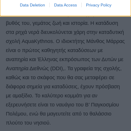
Data Deletion
Data Access
Privacy Policy
Αυτό όμως που κάνει το νησί να ξεχωρίζει είναι ο
βυθός του, γεμάτος ζωή και ιστορία. Η κατάδυση
στα ρηχά νερά διευκολύνεται χάρη στην καταδυτική
σχολή AquaKythnos. Ο ιδιοκτήτης Μάνθος Μάρρας
είναι ο πρώτος καθηγητής καταδύσεων με
αναπηρία και Έλληνας εκπρόσωπος των Δυτών με
Αναπηρία Διεθνώς (DDI),. Τα γραφεία της σχολής,
καθώς και το σκάφος που θα σας μεταφέρει σε
διάφορα σημεία για καταδύσεις, έχουν πρόσβαση
με αμαξίδιο. Το καλύτερο κομμάτι για αν
εξερευνήσετε είναι το ναυάγιο του Β’ Παγκοσμίου
Πολέμου, ενώ θα μαγευτείτε από το θαλάσσιο
πλούτο του νησιού.