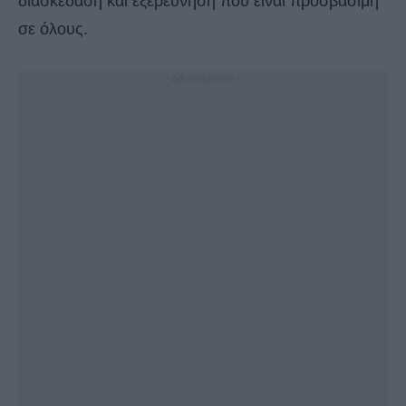
διασκέδαση και εξερεύνηση που είναι προσβάσιμη
σε όλους.
- Advertisement -