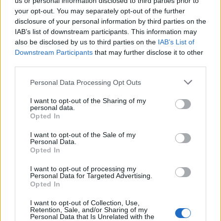
us or personal information disclosed to third parties prior to
your opt-out. You may separately opt-out of the further
disclosure of your personal information by third parties on the
IAB’s list of downstream participants. This information may
also be disclosed by us to third parties on the
IAB’s List of
Downstream Participants
that may further disclose it to other
Travel News
third parties.
Τα ξενοδοχεία στην εποχή του κορονοϊού!
Ποιες αλλαγές αναμένονται;
Please note that this website/app uses one or more Google
Personal Data Processing Opt Outs
services and may gather and store information including but
not limited to your visit or usage behaviour. You may click to
I want to opt-out of the Sharing of my
ΔΙΑΒΆΣΤΕ ΠΕΡΙΣΣΌΤΕΡΑ
personal data.
grant or deny consent to Google and its third-party tags to
Opted In
use your data for below specified purposes in below Google
consent section.
I want to opt-out of the Sale of my
Personal Data.
Opted In
I want to opt-out of processing my
Personal Data for Targeted Advertising.
Opted In
I want to opt-out of Collection, Use,
Retention, Sale, and/or Sharing of my
Personal Data that Is Unrelated with the