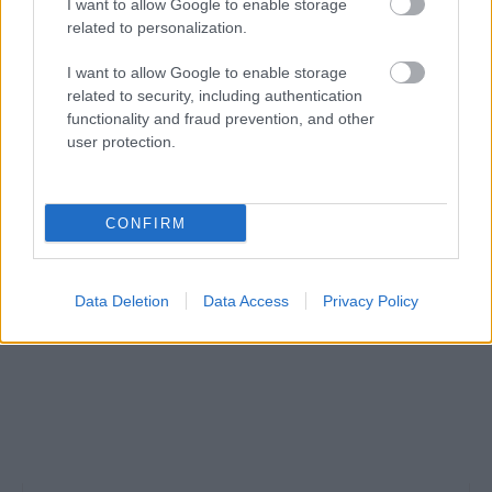
I want to allow Google to enable storage
related to personalization.
Διασκέδαση Λονδίνο
I want to allow Google to enable storage
Το… ροζ καφέ στο Λονδίνο που είναι γεμάτο
related to security, including authentication
λουλούδια και κάνει πάταγο στο Instagram!
functionality and fraud prevention, and other
user protection.
ΔΙΑΒΆΣΤΕ ΠΕΡΙΣΣΌΤΕΡΑ
CONFIRM
Data Deletion
Data Access
Privacy Policy