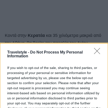
Κοντά στην
Κερατέα
και 35 χιλιόμετρα μακριά από
την Αθήνα, θα βρείτε την παραλία του Αγίου
Δημητρίου. Είναι σχετικά μικρή αλλά αμμουδερή,
Travelstyle -
Do Not Process My Personal
Information
γεγονός που την καθιστά ιδανική για ατελείωτα
παιχνίδια στην άμμο. Υπάρχουν ομπρέλες, αλλά
If you wish to opt-out of the sale, sharing to third parties, or
ακόμα και αν είναι «πιασμένες», θα βρείτε αρκετά
processing of your personal or sensitive information for
targeted advertising by us, please use the below opt-out
σημεία με φυσική σκιά από τα δέντρα.
section to confirm your selection. Please note that after your
opt-out request is processed you may continue seeing
interest-based ads based on personal information utilized by
Σχινιάς
us or personal information disclosed to third parties prior to
your opt-out. You may separately opt-out of the further