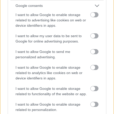
περιβάλλεται από μια
πευκόφυτη έκταση
, είναι
Google consents
ιδανική για οικογενειακές βουτιές. Έχει πράσινο,
I want to allow Google to enable storage
άμμο και πυκνή βλάστηση που θα ευχαριστήσει
related to advertising like cookies on web or
device identifiers in apps.
όσους θέλουν να ξεφύγουν από την Αθήνα, μετά
από μία ώρα και κάτι οδήγησης. Κλασική αξία, που
I want to allow my user data to be sent to
Google for online advertising purposes.
πιθανώς επισκεπτόσαστε με τους γονείς σας και
που θα σας βγάλει ασπροπρόσωπους.
I want to allow Google to send me
personalized advertising.
I want to allow Google to enable storage
related to analytics like cookies on web or
device identifiers in apps.
I want to allow Google to enable storage
related to functionality of the website or app.
I want to allow Google to enable storage
related to personalization.