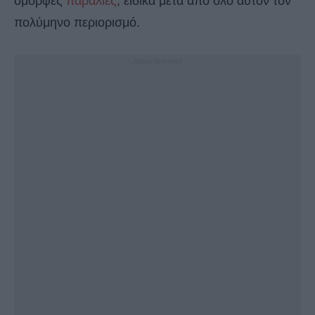
όμορφες
παραλίες
, ειδικά μετά από όλο αυτόν τον
πολύμηνο περιορισμό.
- Advertisement -