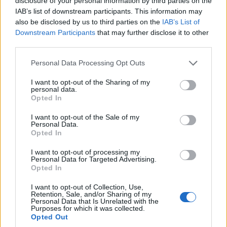
disclosure of your personal information by third parties on the
IAB’s list of downstream participants. This information may
also be disclosed by us to third parties on the
IAB’s List of
Downstream Participants
that may further disclose it to other
third parties.
Please note that this website/app uses one or more Google
Personal Data Processing Opt Outs
services and may gather and store information including but
not limited to your visit or usage behaviour. You may click to
I want to opt-out of the Sharing of my
personal data.
grant or deny consent to Google and its third-party tags to
Opted In
use your data for below specified purposes in below Google
consent section.
I want to opt-out of the Sale of my
Personal Data.
Opted In
I want to opt-out of processing my
Personal Data for Targeted Advertising.
Opted In
I want to opt-out of Collection, Use,
Retention, Sale, and/or Sharing of my
Personal Data that Is Unrelated with the
Purposes for which it was collected.
Opted Out
Η παραλία του Σχινιά, κυρίως στην αρχή της που