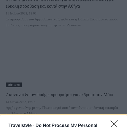
εύκολη πρόσβαση και κοντά στην Αθήνα
11 Ιουλίου 2022, 12:06
Οι προορισμοί του Αργοσαρωνικού, αλλά και η Βόρεια Εύβοια, αποτελούν
βασικούς προορισμούς ολιγοήμερων αποδράσεων...
Trip Ideas
7 κοντινοί & low budget προορισμοί για εκδρομή τον Μάιο
13 Μαΐου 2022, 16:15
Αρχής γενομένης με την Πρωτομαγιά που ήταν πάντα μια ιδανική ευκαιρία
για 3ήμερο, ο Μάιος...
Travelstyle -
Do Not Process My Personal