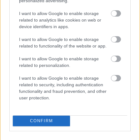
σε πρώτο πλάνο – 6 διαφορετικές εμπειρίες στα όμορφα νησιά
personalized advertising.
του
I want to allow Google to enable storage
31 Μαρτίου 2022, 15:00
related to analytics like cookies on web or
Η άνοιξη είναι εδώ, ο καιρός σταδιακά φτιάχνει και είναι η κατάλληλη
device identifiers in apps.
στιγμή για...
I want to allow Google to enable storage
related to functionality of the website or app.
I want to allow Google to enable storage
related to personalization.
I want to allow Google to enable storage
related to security, including authentication
functionality and fraud prevention, and other
Travel
user protection.
5+1 κοντινοί προορισμοί στην Αθήνα για τις πρώτες
ανοιξιάτικες εκδρομές!
CONFIRM
30 Μαρτίου 2022, 15:15
Είναι άνοιξη… -θεωρητικά τουλάχιστον αφού ο καιρός μια μας τα λέει έτσι
και μια αλλιώς,...