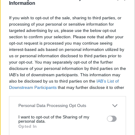
Information
If you wish to opt-out of the sale, sharing to third parties, or
processing of your personal or sensitive information for
targeted advertising by us, please use the below opt-out
section to confirm your selection. Please note that after your
opt-out request is processed you may continue seeing
interest-based ads based on personal information utilized by
Αράχωβα
us or personal information disclosed to third parties prior to
Αράχωβα: Ζήστε παραδοσιακό Πάσχα στο πιο κοσμοπολίτικο
your opt-out. You may separately opt-out of the further
ελληνικό χωριό
disclosure of your personal information by third parties on the
IAB’s list of downstream participants. This information may
18 Απριλίου 2022, 11:10
also be disclosed by us to third parties on the
IAB’s List of
Μπορεί η Αράχωβα να είναι από τους πιο κοσμοπολίτικους ορεινούς
Downstream Participants
that may further disclose it to other
προορισμούς, ωστόσο καταφέρνει και...
third parties.
Please note that this website/app uses one or more Google
Personal Data Processing Opt Outs
services and may gather and store information including but
not limited to your visit or usage behaviour. You may click to
I want to opt-out of the Sharing of my
personal data.
grant or deny consent to Google and its third-party tags to
Opted In
use your data for below specified purposes in below Google