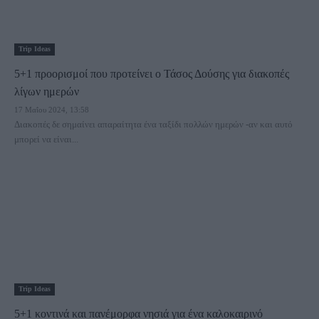
Trip Ideas
5+1 προορισμοί που προτείνει ο Τάσος Δούσης για διακοπές
λίγων ημερών
17 Μαΐου 2024, 13:58
Διακοπές δε σημαίνει απαραίτητα ένα ταξίδι πολλών ημερών -αν και αυτό
μπορεί να είναι...
Trip Ideas
5+1 κοντινά και πανέμορφα νησιά για ένα καλοκαιρινό