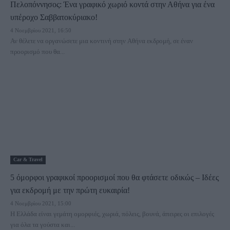
Πελοπόννησος: Ένα γραφικό χωριό κοντά στην Αθήνα για ένα
υπέροχο Σαββατοκύριακο!
4 Νοεμβρίου 2021, 16:50
Αν θέλετε να οργανώσετε μια κοντινή στην Αθήνα εκδρομή, σε έναν
προορισμό που θα...
Car & Travel
5 όμορφοι γραφικοί προορισμοί που θα φτάσετε οδικώς – Ιδέες
για εκδρομή με την πρώτη ευκαιρία!
4 Νοεμβρίου 2021, 15:00
Η Ελλάδα είναι γεμάτη ομορφιές, χωριά, πόλεις, βουνά, άπειρες οι επιλογές
για όλα τα γούστα και...