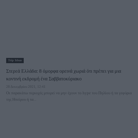
Trip Ideas
Στερεά Ελλάδα: 8 όμορφα ορεινά χωριά ότι πρέπει για μια
κοντινή εκδρομή ένα Σαββατοκύριακο
28 Δεκεμβρίου 2021, 12:41
Οι παρακάτω περιοχές μπορεί να μην έχουν το hype του Πηλίου ή τα γεφύρια
της Ηπείρου ή τα...