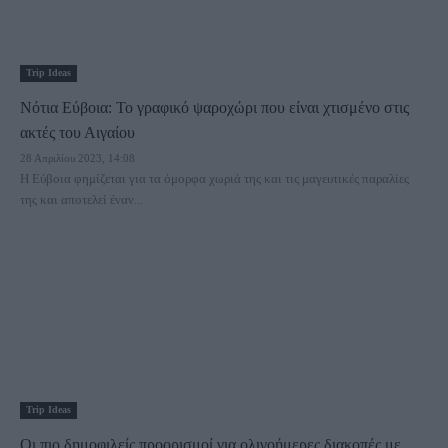
Trip Ideas
Νότια Εύβοια: Το γραφικό ψαροχώρι που είναι χτισμένο στις
ακτές του Αιγαίου
28 Απριλίου 2023, 14:08
Η Εύβοια φημίζεται για τα όμορφα χωριά της και τις μαγευτικές παραλίες
της και αποτελεί έναν...
Trip Ideas
Οι πιο δημοφιλείς προορισμοί για ολιγοήμερες διακοπές με