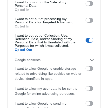
consent section.
I want to opt-out of the Sale of my
Personal Data.
Opted In
Trip Ideas
I want to opt-out of processing my
Γραφικοί οικισμοί για κοντινές εκδρομές το Σαββατοκύριακο: 5
Personal Data for Targeted Advertising.
Opted In
υπέροχα χωριά μόλις 2 ώρες από την Αθήνα
1 Απριλίου 2022, 13:29
I want to opt-out of Collection, Use,
Έχουμε φτάσει στην άνοιξη και μια κοντινή εκδρομή είναι ότι καλύτερο
Retention, Sale, and/or Sharing of my
Personal Data that Is Unrelated with the
αυτή την εποχή. Με...
Purposes for which it was collected.
Opted Out
Google consents
I want to allow Google to enable storage
related to advertising like cookies on web or
device identifiers in apps.
I want to allow my user data to be sent to
Google for online advertising purposes.
Trip Ideas
Ανοιξιάτικη εκδρομή με νησιώτικο άρωμα: Ο Αργοσαρωνικός
I want to allow Google to send me