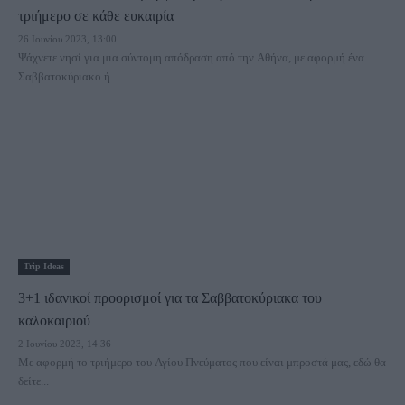
τριήμερο σε κάθε ευκαιρία
26 Ιουνίου 2023, 13:00
Ψάχνετε νησί για μια σύντομη απόδραση από την Αθήνα, με αφορμή ένα
Σαββατοκύριακο ή...
Trip Ideas
3+1 ιδανικοί προορισμοί για τα Σαββατοκύριακα του
καλοκαιριού
2 Ιουνίου 2023, 14:36
Με αφορμή το τριήμερο του Αγίου Πνεύματος που είναι μπροστά μας, εδώ θα
δείτε...