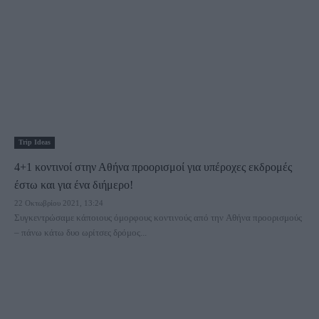
Trip Ideas
4+1 κοντινοί στην Αθήνα προορισμοί για υπέροχες εκδρομές
έστω και για ένα διήμερο!
22 Οκτωβρίου 2021, 13:24
Συγκεντρώσαμε κάποιους όμορφους κοντινούς από την Αθήνα προορισμούς
– πάνω κάτω δυο ωρίτσες δρόμος...