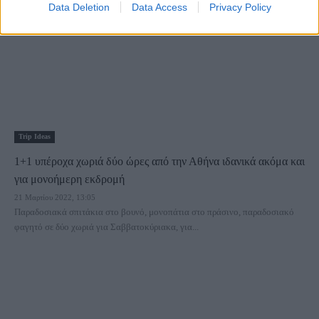
Data Deletion
Data Access
Privacy Policy
Trip Ideas
1+1 υπέροχα χωριά δύο ώρες από την Αθήνα ιδανικά ακόμα και
για μονοήμερη εκδρομή
21 Μαρτίου 2022, 13:05
Παραδοσιακά σπιτάκια στο βουνό, μονοπάτια στο πράσινο, παραδοσιακό
φαγητό σε δύο χωριά για Σαββατοκύριακα, για...