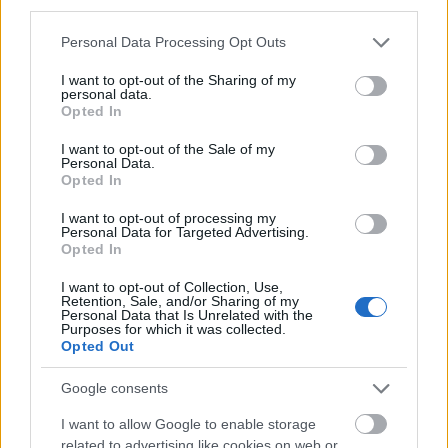
third parties.
Please note that this website/app uses one or more Google
Personal Data Processing Opt Outs
services and may gather and store information including but
not limited to your visit or usage behaviour. You may click to
I want to opt-out of the Sharing of my
personal data.
grant or deny consent to Google and its third-party tags to
Opted In
use your data for below specified purposes in below Google
consent section.
I want to opt-out of the Sale of my
Personal Data.
Opted In
I want to opt-out of processing my
Personal Data for Targeted Advertising.
Opted In
Στο travelstyle.gr θα μάθετε τα πάντα για την
I want to opt-out of Collection, Use,
Retention, Sale, and/or Sharing of my
Αράχωβα αλλά θα βρείτε και πολλές προτάσεις,
Personal Data that Is Unrelated with the
Purposes for which it was collected.
μέσα από τον
απόλυτο οδηγό για την Αράχωβα
!
Opted Out
Google consents
I want to allow Google to enable storage
related to advertising like cookies on web or