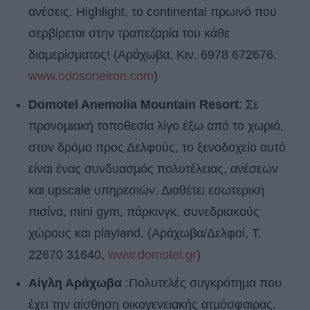
ανέσεις. Highlight, το continental πρωινό που
σερβίρεται στην τραπεζαρία του κάθε
διαµερίσµατος! (Αράχωβα, Κιν. 6978 672676,
www.odosoneiron.com
)
Domotel Anemolia Mountain Resort
: Σε
προνοµιακή τοποθεσία λίγο έξω από το χωριό,
στον δρόµο προς Δελφούς, το ξενοδοχείο αυτό
είναι ένας συνδυασµός πολυτέλειας, ανέσεων
και upscale υπηρεσιών. Διαθέτει εσωτερική
πισίνα, mini gym, πάρκινγκ, συνεδριακούς
χώρους και playland. (Αράχωβα/Δελφοί, Τ.
22670 31640,
www.domotel.gr
)
Αίγλη Αράχωβα
:Πολυτελές συγκρότηµα που
έχει την αίσθηση οικογενειακής ατµόσφαιρας.