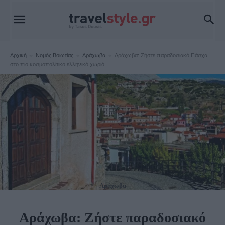
Αρχική
Νομός Βοιωτίας
Αράχωβα
Αράχωβα: Ζήστε παραδοσιακό Πάσχα
στο πιο κοσμοπολίτικο ελληνικό χωριό
Αράχωβα
Αράχωβα: Ζήστε παραδοσιακό