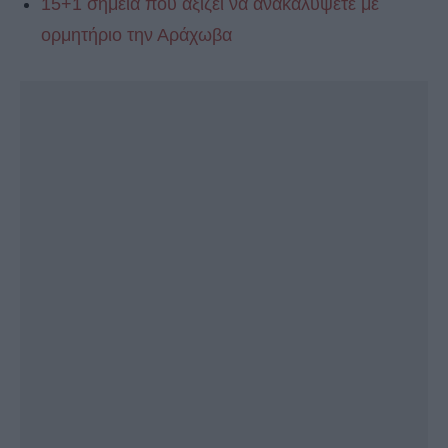
15+1 σημεία που αξίζει να ανακαλύψετε με
ορμητήριο την Αράχωβα