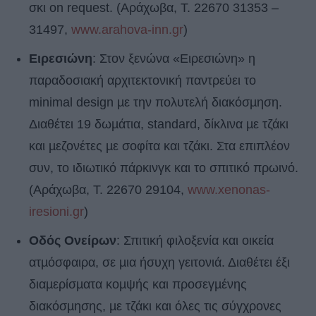
σκι on request. (Αράχωβα, Τ. 22670 31353 –
31497,
www.arahova-inn.gr
)
Ειρεσιώνη
: Στον ξενώνα «Ειρεσιώνη» η
παραδοσιακή αρχιτεκτονική παντρεύει τo
minimal design µε την πολυτελή διακόσµηση.
Διαθέτει 19 δωµάτια, standard, δίκλινα µε τζάκι
και µεζονέτες µε σοφίτα και τζάκι. Στα επιπλέον
συν, το ιδιωτικό πάρκινγκ και το σπιτικό πρωινό.
(Αράχωβα, Τ. 22670 29104,
www.xenonas-
iresioni.gr
)
Οδός Ονείρων
: Σπιτική φιλοξενία και οικεία
ατµόσφαιρα, σε µια ήσυχη γειτονιά. Διαθέτει έξι
διαµερίσµατα κοµψής και προσεγµένης
διακόσµησης, µε τζάκι και όλες τις σύγχρονες