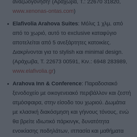
αναζωογόνηση! (Αράχωβα, Τ.: 22670 31820,
www.xenonas-ontas.com
)
Elafivolia Arahova Suites
: Μόλις 1 χλµ. από
από το χωριό, αυτό το exclusive καταφύγιο
αποτελείται από 5 ανεξάρτητες κατοικίες.
Διακρίνονται για το stylish και minimal design.
(Αράχωβα, T. 22673 00591, Κιν.: 6948 283989,
www.elafivolia.gr
)
Arahova Inn & Conference
: Παραδοσιακό
ξενοδοχείο µε οικογενειακό περιβάλλον και ζεστή
ατµόσφαιρα, στην είσοδο του χωριού. Δωµάτια
µε κλασική διακόσµηση και γήινους τόνους, ενώ
θα βρείτε ιδιωτικό πάρκινγκ, δυνατότητα
ενοικίασης ποδηλάτων, ιππασία και µαθήµατα