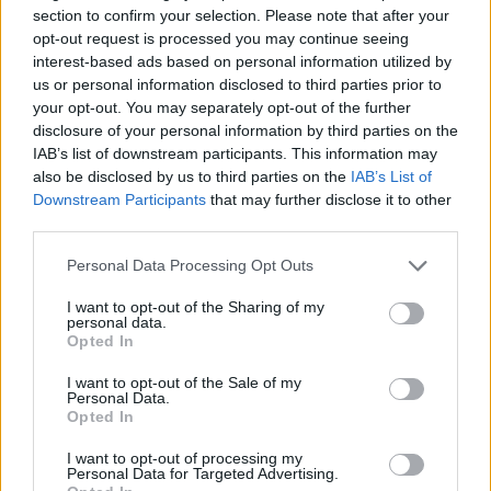
section to confirm your selection. Please note that after your
opt-out request is processed you may continue seeing
interest-based ads based on personal information utilized by
us or personal information disclosed to third parties prior to
your opt-out. You may separately opt-out of the further
disclosure of your personal information by third parties on the
IAB’s list of downstream participants. This information may
also be disclosed by us to third parties on the
IAB’s List of
Downstream Participants
that may further disclose it to other
third parties.
Please note that this website/app uses one or more Google
Personal Data Processing Opt Outs
services and may gather and store information including but
not limited to your visit or usage behaviour. You may click to
I want to opt-out of the Sharing of my
personal data.
grant or deny consent to Google and its third-party tags to
Opted In
use your data for below specified purposes in below Google
Χαλικιάδα
consent section.
I want to opt-out of the Sale of my
Personal Data.
Opted In
Παλιότερα ήταν αποκλειστικά παραλία γυμνιστών.
I want to opt-out of processing my
Για να πάτε στη παραλία θα πρέπει να
Personal Data for Targeted Advertising.