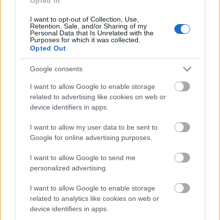
Opted In
κατευθυνθείτε από τη Σκάλα προς τη Σκληρή. Στη
I want to opt-out of Collection, Use,
συνέχεια θα ακολουθήσετε το μονοπάτι (με τα
Retention, Sale, and/or Sharing of my
Personal Data that Is Unrelated with the
πόδια) σε μία διαδρομή μέσα στα πεύκα. Περίπου
Purposes for which it was collected.
Opted Out
600μ. παρακάτω θα βρεθείτε στο χείλος του
μονοπατιού, όπου αν κοιτάξετε κάτω θα δείτε μια
Google consents
υπέροχη παραλία, σε ένα καταγάλανο κόλπο. Για
I want to allow Google to enable storage
να κατέβετε στη παραλία, χρειάζεται μεγάλη
related to advertising like cookies on web or
device identifiers in apps.
προσοχή, καθώς η πρόσβαση είναι δύσκολη,
ωστόσο όσοι κατέβετε, θα ανταμειφθείτε! Είναι
I want to allow my user data to be sent to
Google for online advertising purposes.
ιδανική και για ψαροντούφεκο.
I want to allow Google to send me
personalized advertising.
I want to allow Google to enable storage
related to analytics like cookies on web or
device identifiers in apps.