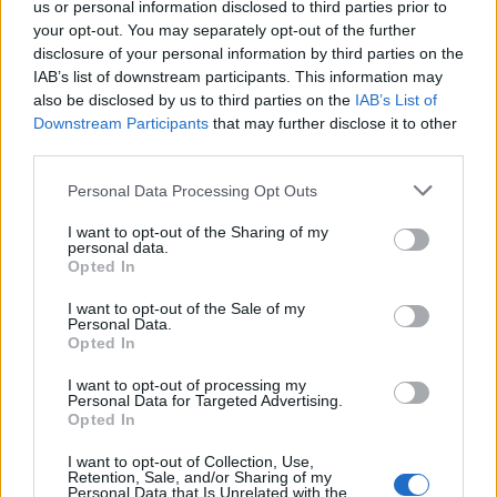
us or personal information disclosed to third parties prior to
your opt-out. You may separately opt-out of the further
disclosure of your personal information by third parties on the
IAB’s list of downstream participants. This information may
also be disclosed by us to third parties on the
IAB’s List of
Downstream Participants
that may further disclose it to other
third parties.
Please note that this website/app uses one or more Google
Personal Data Processing Opt Outs
services and may gather and store information including but
not limited to your visit or usage behaviour. You may click to
I want to opt-out of the Sharing of my
personal data.
grant or deny consent to Google and its third-party tags to
Opted In
use your data for below specified purposes in below Google
consent section.
I want to opt-out of the Sale of my
Personal Data.
Opted In
All-time classic μπαρ
I want to opt-out of processing my
Personal Data for Targeted Advertising.
Opted In
I want to opt-out of Collection, Use,
Retention, Sale, and/or Sharing of my
Personal Data that Is Unrelated with the