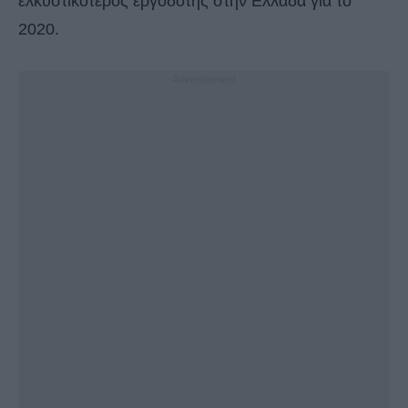
ελκυστικότερος εργοδότης στην Ελλάδα για το
2020.
- Advertisement -