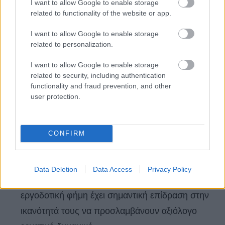
I want to allow Google to enable storage
related to functionality of the website or app.
I want to allow Google to enable storage
related to personalization.
I want to allow Google to enable storage
related to security, including authentication
Οι εταιρείες με θετική εικόνα λαμβάνουν
functionality and fraud prevention, and other
διπλάσιες αιτήσεις από αυτές που λαμβάνουν οι
user protection.
εταιρείες με αδύναμη εικόνα.
50% των υποψηφίων παγκοσμίως δε θα
CONFIRM
διάλεγαν να εργαστούν για μια εταιρεία με κακή
επωνυμία παρά τον ενδεχόμενο υψηλό μισθό.
Data Deletion
Data Access
Privacy Policy
80% των εργοδοτών συμφωνούν ότι μία ισχυρή
εργοδοτική φήμη έχει σημαντική επίδραση στην
ικανότητά τους να προσλαμβάνουν αξιόλογο