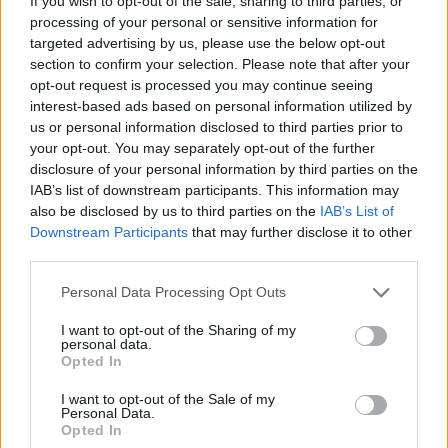
If you wish to opt-out of the sale, sharing to third parties, or
processing of your personal or sensitive information for
Απλά χρησιμοποιήστε τον εκπτωτικό
targeted advertising by us, please use the below opt-out
section to confirm your selection. Please note that after your
κωδικό
LOVEISINTHEAIR
κατά τη διάρκεια της
opt-out request is processed you may continue seeing
κράτησης.
interest-based ads based on personal information utilized by
us or personal information disclosed to third parties prior to
your opt-out. You may separately opt-out of the further
Κάντε κράτηση έως
05/02/2022
disclosure of your personal information by third parties on the
IAB’s list of downstream participants. This information may
Πτήσεις μεταξύ
07/02/2022 – 20/02/2022
also be disclosed by us to third parties on the
IAB’s List of
Downstream Participants
that may further disclose it to other
third parties.
Please note that this website/app uses one or more Google
Personal Data Processing Opt Outs
services and may gather and store information including but
not limited to your visit or usage behaviour. You may click to
I want to opt-out of the Sharing of my
personal data.
grant or deny consent to Google and its third-party tags to
Opted In
use your data for below specified purposes in below Google
consent section.
I want to opt-out of the Sale of my
Personal Data.
Opted In