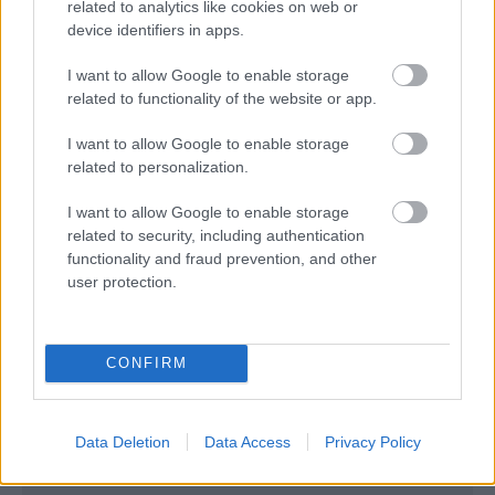
related to analytics like cookies on web or
device identifiers in apps.
**Μην ξεχάσετε να συμπληρώσετε τον αριθμό του
I want to allow Google to enable storage
Miles+Bonus λογαριασμού σας κατά τη διάρκεια
related to functionality of the website or app.
της κράτησής σας, για πτήσεις μετ’ επιστροφής σε
I want to allow Google to enable storage
όλο το δίκτυο της Aegean.
related to personalization.
I want to allow Google to enable storage
related to security, including authentication
functionality and fraud prevention, and other
user protection.
CONFIRM
Data Deletion
Data Access
Privacy Policy