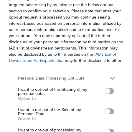
προσφέροντας ομπρέλες Θάσος – Σαλιάρα 5 και
targeted advertising by us, please use the below opt-out
section to confirm your selection. Please note that after your
ξαπλώστρες στους λουόμενους, δροσιστικά
opt-out request is processed you may continue seeing
cocktail και ελαφριά σνακ!
interest-based ads based on personal information utilized by
us or personal information disclosed to third parties prior to
your opt-out. You may separately opt-out of the further
disclosure of your personal information by third parties on the
IAB’s list of downstream participants. This information may
also be disclosed by us to third parties on the
IAB’s List of
Downstream Participants
that may further disclose it to other
third parties.
Please note that this website/app uses one or more Google
Personal Data Processing Opt Outs
services and may gather and store information including but
not limited to your visit or usage behaviour. You may click to
I want to opt-out of the Sharing of my
personal data.
grant or deny consent to Google and its third-party tags to
Opted In
use your data for below specified purposes in below Google
consent section.
I want to opt-out of the Sale of my
Personal Data.
Opted In
I want to opt-out of processing my