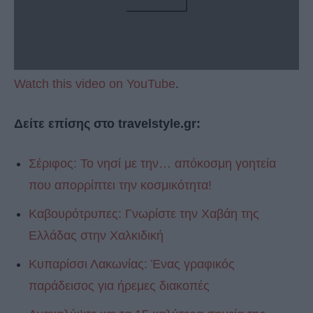
Watch this video on YouTube
.
Δείτε επίσης στο travelstyle.gr:
Σέριφος: Το νησί με την… απόκοσμη γοητεία
που απορρίπτει την κοσμικότητα!
Καβουρότρυπες: Γνωρίστε την Χαβάη της
Ελλάδας στην Χαλκιδική
Κυπαρίσσι Λακωνίας: Ένας γραφικός
παράδεισος για ήρεμες διακοπές