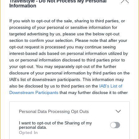
Travelstyle -
Do Not Process My Personal
σπάνια είδη πτηνών και άλλων βιολογικών ειδών.
Information
Βάσει του Π.Δ. (ΦΕΚ 395/Δ΄/03-07-2000) που
If you wish to opt-out of the sale, sharing to third parties, or
συστήθηκε το Εθνικό Πάρκο Σχινιά και του
processing of your personal or sensitive information for
σχετικού Κανονισμού Διοίκησης και Λειτουργίας
targeted advertising by us, please use the below opt-out
section to confirm your selection. Please note that after your
(ΚΥΑ 32473/7718/ΦΕΚ1830/Β΄) η πρόσβαση στο
opt-out request is processed you may continue seeing
πευκοδάσος και στην παραλία του Εθνικού Πάρκου
interest-based ads based on personal information utilized by
us or personal information disclosed to third parties prior to
Σχινιά – Μαραθώνα θα πρέπει να γίνεται
your opt-out. You may separately opt-out of the further
αποκλειστικά πεζή μέσω των υπαρχόντων
disclosure of your personal information by third parties on the
μονοπατιών, που ξεκινούν από τη Λ. Σχινιά και
IAB’s list of downstream participants. This information may
also be disclosed by us to third parties on the
IAB’s List of
καταλήγουν στην παραλία.
Downstream Participants
that may further disclose it to other
third parties.
Διαβάστε και
Μια άγνωστη παραλία με τυρκουάζ
Please note that this website/app uses one or more Google
Personal Data Processing Opt Outs
νερά μόλις 50 λεπτά από την Αθήνα
services and may gather and store information including but
not limited to your visit or usage behaviour. You may click to
I want to opt-out of the Sharing of my
personal data.
grant or deny consent to Google and its third-party tags to
Opted In
use your data for below specified purposes in below Google