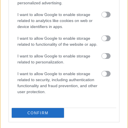
ρίψη απορριμμάτων
από τους επισκέπτες, η
personalized advertising.
βόσκηση
, το
κυνήγι
, η
ανεξέλεγκτη κυκλοφορία
I want to allow Google to enable storage
των αυτοκινήτων μέσα στο δάσος, είχε σαν
related to analytics like cookies on web or
device identifiers in apps.
αποτέλεσμα την περιβαλλοντική και αισθητική
υποβάθμιση του τοπίου.
I want to allow Google to enable storage
related to functionality of the website or app.
Επιπλέον, κάθε καλοκαίρι το πευκοδάσος
I want to allow Google to enable storage
κινδυνεύει από
πυρκαγιές
λόγω της σύνθετης
related to personalization.
βλάστησης και της πίεσης που ασκείται από τους
I want to allow Google to enable storage
χιλιάδες λουόμενους οι οποίοι τα Σαββατοκύριακα
related to security, including authentication
functionality and fraud prevention, and other
ξεπερνούν τους 15.000 και δυστυχώς αρκετοί
user protection.
συμπολίτες μας δεν συμπεριφέρονται με την ίδια
φροντίδα στο πευκοδάσος, ανάβοντας φωτιές για
CONFIRM
μπάρμπεκιου και αφήνοντας σωρούς σκουπιδιών
τα οποία σε συνδυασμό με τη ξερή βλάστηση