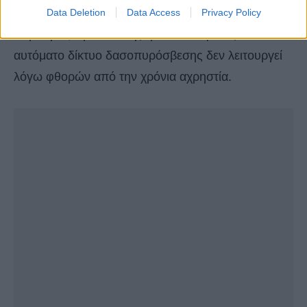
αποτελούν «ωρολογιακές βόμβες» πρόκλησης
Data Deletion
Data Access
Privacy Policy
πυρκαγιάς την ίδια στιγμή που το υφιστάμενο
αυτόματο δίκτυο δασοπυρόσβεσης δεν λειτουργεί
λόγω φθορών από την χρόνια αχρηστία.