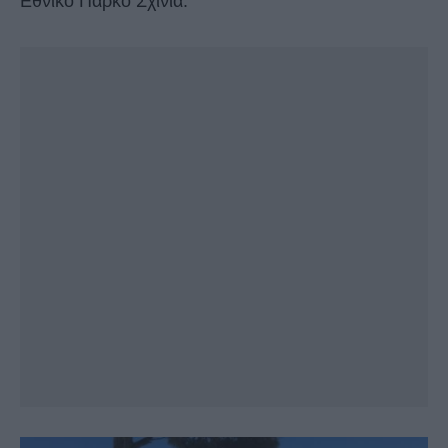
Εθνικό Πάρκο Σχινιά.