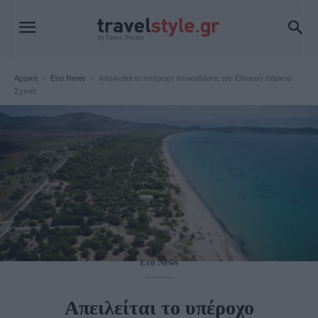
Αρχική
Eco News
Απειλείται το υπέροχο πευκοδάσος του Εθνικού πάρκου
Σχινιά!
Eco News
Απειλείται το υπέροχο