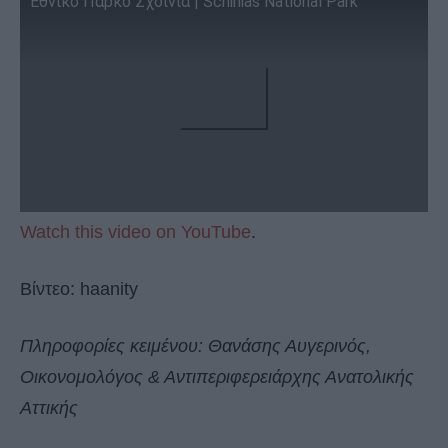
Εθνικό Πάρκο Σχοινιά | Schinias National Park
Watch this video on YouTube
.
Βίντεο: haanity
Πληροφορίες κειμένου: Θανάσης Αυγερινός,
Οικονομολόγος & Αντιπεριφερειάρχης Ανατολικής
Αττικής