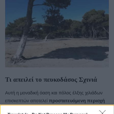
Τι απειλεί το πευκοδάσος Σχινιά
Αυτή η μοναδική όαση και πόλος έλξης χιλιάδων
επισκεπτών αποτελεί
προστατευόμενη περιοχή
από το δίκτυο
Natura 2000
με πάνω από 100